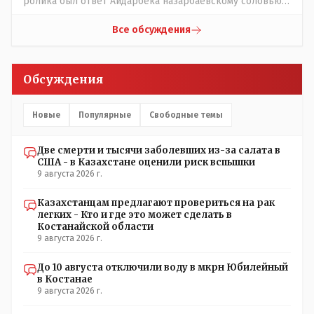
ролика был ответ Айдарбека назарбаевскому соловью
на его якобы критику партии Республика. Я думаю: - они
просто напросто - КЛОУНЫ или МАРИОНЕТКИ власти и
Все обсуждения
пикировка между ними - это сделано или
срежисировано кем то из АП для того что бы создать
видимость ИНТРИГИ выборов, его как бы и якобы
Обсуждения
НАКАЛ - и тот и этот без разрешения АП - и шага,
вернее и голоса не подадут. - в принципе вы же видите
- идёт СКУЧНАЯ и НУДНАЯ и МОНОТОННАЯ и полностью
Новые
Популярные
Свободные темы
КОНТРОЛИРУЕМАЯ якобы предвыборная агитация Если
вдруг они захотят гавкнуть что либо по своему
Две смерти и тысячи заболевших из-за салата в
усмотрению: - их мгновенно лишать возможности идти
США - в Казахстане оценили риск вспышки
на выборы и не дадут им места в будущем Курултае: -
9 августа 2026 г.
кстати, я думаю в АП и уже и места распределили между
партиями.
Казахстанцам предлагают провериться на рак
легких - Кто и где это может сделать в
Костанайской области
9 августа 2026 г.
До 10 августа отключили воду в мкрн Юбилейный
в Костанае
9 августа 2026 г.