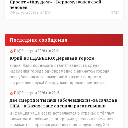
Проект «Ищу дом» - Верному нужен свой
человек
9 августа 2026 г. в 11:15
127
Последние сообщения
111
9 августа 2026 г. в 23:21
Юрий БОНДАРЕНКО: Деревья в городе
абике: Надо поднимать ответственность среди
населения города одновременно с акиматом города
республиканского значения! А иначе это просто
сотрясение звука! Автору надо прежде чем писать,
необходимо самому обратиться в ЖКХ акимата и
111
9 августа 2026 г. в 23:18
разобраться прежде чем своей статьей провоцировать
население города!Согласен всецело!
Две смерти и тысячи заболевших из-за салата в
США - в Казахстане оценили риск вспышки
Инфекция чаще всего встречается в странах с тёплым
климатом и плохими санитарными условиями. Человек
заражается через загрязнённую питьевую воду, Хех,