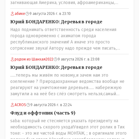
загнивающая Америка, условия, афроамериканцы,
грязная вода, отсутствие страховок, нечистоплотные
абике
9 августа 2026 г. в 23:10
мигранты и прочее.. Лучше России и Казахстана жить
негде..
Юрий БОНДАРЕНКО: Деревья в городе
Надо поднимать ответственность среди населения
города одновременно с акиматом города
республиканского значения! А иначе это просто
сотрясение звука! Автору надо прежде чем писать,
необходимо самому обратиться в ЖКХ акимата и
родом из Шанхая2022
9 августа 2026 г. в 23:08
разобраться прежде чем своей статьей провоцировать
население города!
Юрий БОНДАРЕНКО: Деревья в городе
......теперь мы живём по новому,и зачем нам это
озеленение ? Природаохранные ведомства вообще не
реагируют на уничтожение деревьев...... набережную
замутили а на неё без слёз смотреть нельзя,самый
наивысший уровень рукопопства наших
ACROS
9 августа 2026 г. в 22:24
строителей"специалистов",как исторические здания
сносить пожалуйста ,а как на века построить слабо.....Вы
Флуд и оффтопик (часть 9)
вот господин Бондаренко большой учёный прошлись
saba: который не стесняется указать президенту на
бы по историческим постройкам сколько было
необходимость скорого ухода!Увидел этот ролик в Тик
ликвидировано в советское время и в наше.......
токе: - это же чистой воды МОНТАЖ, ; в оригинале этого