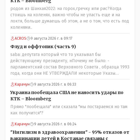
посмотрев на того, как он не сдался, но ты же там сам
КТК – Bloomberg
живешь и многое знаешь о тех, на кого работаешь.. Это
родом из Шанхая2022: на горох,гречку или рис?Когда
просто прагматизм и ничего личного. Победим мы, они
стоишь на коленях, важно чтобы не упасть еще и на
встанут под нас и наоборот и все это понимают..
локтя, больше думаешь об этом, а не о том, что есть под
коленями..
ACROS
9 августа 2026 г. в 09:17
Флуд и оффтопик (часть 9)
saba: депутата который что то указывал бы
действующему президенту, нПочему не было: -
парламентский состав Верховного Совета , образца 1993
года, когда они НЕ УТВЕРЖДАЛИ некоторые Указы
Назарбаева, особенно в части выборов и перевыборов и
Карачун
9 августа 2026 г. в 06:33
некоторых вопросах внутренней политики, и тогда
Назарбай волевым Указом РАСПУСТИЛ этот бунтарский
Украина пообещала США не наносить удары по
состав. Имя - Серикболсын Абдильдин вам знакомо -
КТК – Bloomberg
юывший секретарь ЦК КП Казахстана , впоследствии -
Прямо "пообещала" или сказала "мы постараемся но там
депутат Верховного Совета и Мажлиса и Председатель
как получится"?
партии коммунстов- он в то время и после и причём
НЕОДНОКРАТНО, указывал и многократно на недостатки
Карачун
9 августа 2026 г. в 06:24
Назарбая и предлагал ему самому ДОБРОВОЛЬНО уйти с
"Нигилизм в здравоохранении" - 95% отказов от
поста Президента.
вакцинации детей в Костанае связаны с