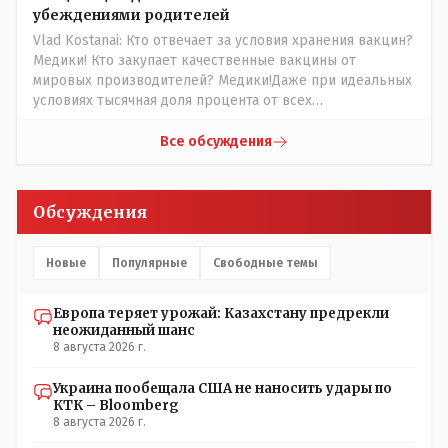
убеждениями родителей
Vlad Kostanai: Кто отвечает за условия хранения вакцин?
Медики! Кто закупает качественные вакцины от
мировых производителей? Медики!Даже при идеальных
условиях тысячная доля процента от всех
вакцинированных может иметь плохие последствия от
прививки. Бумага нужна как защита от дол.....бов не
Все обсуждения
дружащих с школьными курсами предметов, в
частности биологии и математики. Vlad Kostanai: Поэтому
люди и отказываются и я в том числе своих не
Обсуждения
прививал.Лично я вам и тем другим людям благодарен.
Добровольные действия направленные на сокращение
частотности появления в популяции соответствующих
Новые
Популярные
Свободные темы
комбинаций генов заслуживают благодарности. Мы и
без того основательно загубили нормальный
Европа теряет урожай: Казахстану предрекли
естественный отбор.
неожиданный шанс
8 августа 2026 г.
Украина пообещала США не наносить удары по
КТК – Bloomberg
8 августа 2026 г.