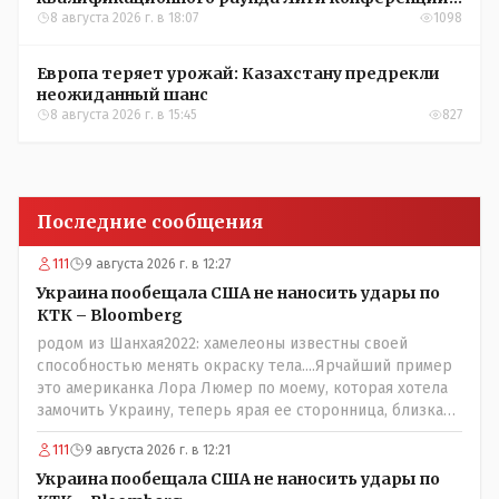
УЕФА
8 августа 2026 г. в 18:07
1098
Европа теряет урожай: Казахстану предрекли
неожиданный шанс
8 августа 2026 г. в 15:45
827
Последние сообщения
111
9 августа 2026 г. в 12:27
Украина пообещала США не наносить удары по
КТК – Bloomberg
родом из Шанхая2022: хамелеоны известны своей
способностью менять окраску тела....Ярчайший пример
это американка Лора Люмер по моему, которая хотела
замочить Украину, теперь ярая ее сторонница, близкая
к Трампу. Ну и западные страны тем более, которые
111
9 августа 2026 г. в 12:21
предоставляли Зеленскому убежище, чтоб он бежал и
которые развернулись потом на 180 или 360 градусов,
Украина пообещала США не наносить удары по