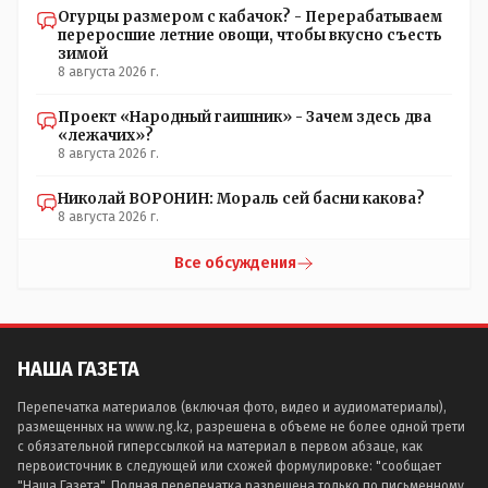
Огурцы размером с кабачок? - Перерабатываем
переросшие летние овощи, чтобы вкусно съесть
зимой
8 августа 2026 г.
Проект «Народный гаишник» - Зачем здесь два
«лежачих»?
8 августа 2026 г.
Николай ВОРОНИН: Мораль сей басни какова?
8 августа 2026 г.
Все обсуждения
НАША ГАЗЕТА
Перепечатка материалов (включая фото, видео и аудиоматериалы),
размещенных на www.ng.kz, разрешена в объеме не более одной трети
с обязательной гиперссылкой на материал в первом абзаце, как
первоисточник в следующей или схожей формулировке: "сообщает
"Наша Газета". Полная перепечатка разрешена только по письменному