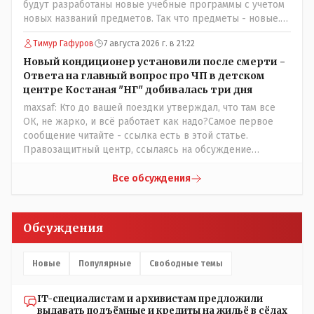
будут разработаны новые учебные программы с учетом
информация после трагедии, когда все уже было
новых названий предметов. Так что предметы - новые.
исправлено.
Хоть и переименованные)
Тимур Гафуров
7 августа 2026 г. в 21:22
Новый кондиционер установили после смерти -
Ответа на главный вопрос про ЧП в детском
центре Костаная "НГ" добивалась три дня
maxsaf: Кто до вашей поездки утверждал, что там все
ОК, не жарко, и всё работает как надо?Самое первое
сообщение читайте - ссылка есть в этой статье.
Правозащитный центр, ссылаясь на обсуждение
сотрудников интерната в рабочем чате, которые
прислали ему в виде аудиосообщений, пишет, что
Все обсуждения
воспитатели долго добивались установки
кондиционеров в помещениях, где есть дети, однако к
настоящему времени их установили только в
Обсуждения
помещениях, предназначенных для административно-
управленческого персонала. И Также в каждой группе
установлены кондиционеры, питьевой и температурный
Новые
Популярные
Свободные темы
режимы, которые взяты на особый контроль, учитывая
погодные условия в это лето. Мы решили. что это -
IT-специалистам и архивистам предложили
противоречие. Вы считаете иначе?
выдавать подъёмные и кредиты на жильё в сёлах