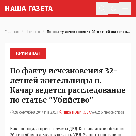
Н
АША
Г
АЗЕТА
Отк
Главная
/
Новости
/
По факту исчезновения 32-летней жительницы п. Качар ведется расследование по статье "Убийство"
КРИМИНАЛ
По факту исчезновения 32-
летней жительницы п.
Качар ведется расследование
по статье "Убийство"
28 сентября 2017 г. в 23:21
Лика НОВИКОВА
6256 просмотров
Как сообщила пресс-служба ДВД Костанайской области,
26 сентября в дежурную часть УВД Рудного поступило