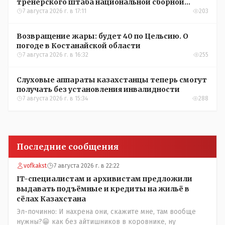
тренерского штаба национальной сборной
Казахстана по футболу
7 августа 2026 г. в 17:11
203
Возвращение жары: будет 40 по Цельсию. О
погоде в Костанайской области
7 августа 2026 г. в 16:32
255
Слуховые аппараты казахстанцы теперь смогут
получать без установления инвалидности
7 августа 2026 г. в 15:34
288
Последние сообщения
vofkakst
7 августа 2026 г. в 22:22
IT-специалистам и архивистам предложили
выдавать подъёмные и кредиты на жильё в
сёлах Казахстана
Эл-починно: И нахрена они, скажите мне, там вообще
нужны?😁 как без айтишников в коровнике, ну