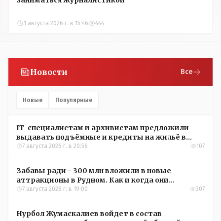
заниматься журналистикой
1 августа 2026 г. в 15:46
444
Новости
Все
Новые
Популярные
IT-специалистам и архивистам предложили
выдавать подъёмные и кредиты на жильё в
сёлах Казахстана
7 августа 2026 г. в 20:56
107
Забавы ради - 300 млн вложили в новые
аттракционы в Рудном. Как и когда они
окупятся?
7 августа 2026 г. в 19:00
307
Нурбол Жумаскалиев войдет в состав