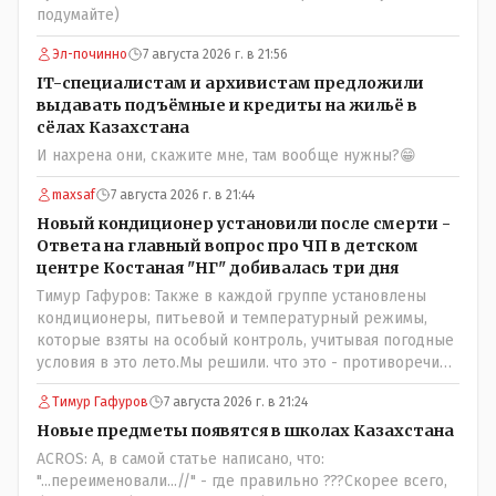
подумайте)
Эл-починно
7 августа 2026 г. в 21:56
IT-специалистам и архивистам предложили
выдавать подъёмные и кредиты на жильё в
сёлах Казахстана
И нахрена они, скажите мне, там вообще нужны?😁
maxsaf
7 августа 2026 г. в 21:44
Новый кондиционер установили после смерти -
Ответа на главный вопрос про ЧП в детском
центре Костаная "НГ" добивалась три дня
Тимур Гафуров: Также в каждой группе установлены
кондиционеры, питьевой и температурный режимы,
которые взяты на особый контроль, учитывая погодные
условия в это лето.Мы решили. что это - противоречие.
Вы считаете иначе?Ну тут противоречия нет. Этот
Тимур Гафуров
7 августа 2026 г. в 21:24
комментарий прозвучал на следующий день после
трагедии, то есть 29 июля, когда спешно установили и
Новые предметы появятся в школах Казахстана
воду, и новые кондиционеры, и впервые поставили
ACROS: А, в самой статье написано, что:
температурный режим на контроль. То есть первая
"...переименовали...//" - где правильно ???Скорее всего,
часть - информация до трагедии, вторая часть -