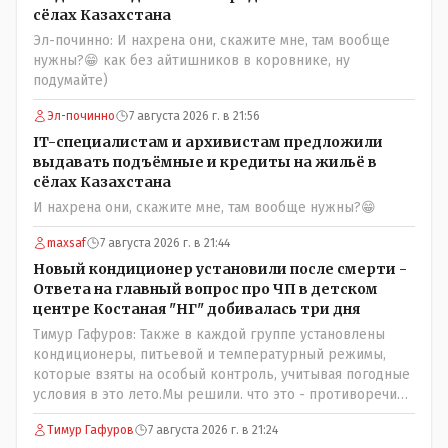
сёлах Казахстана
Эл-починно: И нахрена они, скажите мне, там вообще
нужны?😁 как без айтишников в коровнике, ну
подумайте)
Эл-починно
7 августа 2026 г. в 21:56
IT-специалистам и архивистам предложили
выдавать подъёмные и кредиты на жильё в
сёлах Казахстана
И нахрена они, скажите мне, там вообще нужны?😁
maxsaf
7 августа 2026 г. в 21:44
Новый кондиционер установили после смерти -
Ответа на главный вопрос про ЧП в детском
центре Костаная "НГ" добивалась три дня
Тимур Гафуров: Также в каждой группе установлены
кондиционеры, питьевой и температурный режимы,
которые взяты на особый контроль, учитывая погодные
условия в это лето.Мы решили. что это - противоречие.
Вы считаете иначе?Ну тут противоречия нет. Этот
Тимур Гафуров
7 августа 2026 г. в 21:24
комментарий прозвучал на следующий день после