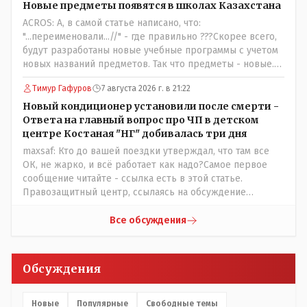
трагедии, то есть 29 июля, когда спешно установили и
Новые предметы появятся в школах Казахстана
воду, и новые кондиционеры, и впервые поставили
ACROS: А, в самой статье написано, что:
температурный режим на контроль. То есть первая
"...переименовали...//" - где правильно ???Скорее всего,
часть - информация до трагедии, вторая часть -
будут разработаны новые учебные программы с учетом
информация после трагедии, когда все уже было
новых названий предметов. Так что предметы - новые.
исправлено.
Хоть и переименованные)
Тимур Гафуров
7 августа 2026 г. в 21:22
Новый кондиционер установили после смерти -
Ответа на главный вопрос про ЧП в детском
центре Костаная "НГ" добивалась три дня
maxsaf: Кто до вашей поездки утверждал, что там все
ОК, не жарко, и всё работает как надо?Самое первое
сообщение читайте - ссылка есть в этой статье.
Правозащитный центр, ссылаясь на обсуждение
сотрудников интерната в рабочем чате, которые
прислали ему в виде аудиосообщений, пишет, что
Все обсуждения
воспитатели долго добивались установки
кондиционеров в помещениях, где есть дети, однако к
настоящему времени их установили только в
Обсуждения
помещениях, предназначенных для административно-
управленческого персонала. И Также в каждой группе
установлены кондиционеры, питьевой и температурный
Новые
Популярные
Свободные темы