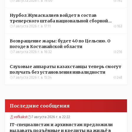
окупятся?
7 августа 2026 г. в 19:00
192
Нурбол Жумаскалиев войдет в состав
тренерского штаба национальной сборной
Казахстана по футболу
7 августа 2026 г. в 17:11
163
Возвращение жары: будет 40 по Цельсию. О
погоде в Костанайской области
7 августа 2026 г. в 16:32
216
Слуховые аппараты казахстанцы теперь смогут
получать без установления инвалидности
7 августа 2026 г. в 15:34
248
Последние сообщения
vofkakst
7 августа 2026 г. в 22:22
IT-специалистам и архивистам предложили
выдавать подъёмные и кредиты на жильё в