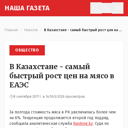
Н
АША
Г
АЗЕТА
Отк
Главная
/
Новости
/
В Казахстане - самый быстрый рост цен на мясо в ЕАЭС
ОБЩЕСТВО
В Казахстане - самый
быстрый рост цен на мясо в
ЕАЭС
8 сентября 2017 г. в 14:50
3326 просмотров
За полгода стоимость мяса в РК увеличилась более чем
на 6%. Тенденция продолжается второй год подряд,
сообщила аналитическая служба
Ranking.kz
. Судя по