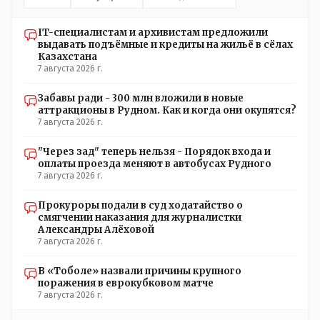
режимы, которые взяты на особый контроль, учитывая
погодные условия в это лето. Мы решили. что это -
IT-специалистам и архивистам предложили
противоречие. Вы считаете иначе?
выдавать подъёмные и кредиты на жильё в сёлах
Казахстана
7 августа 2026 г.
Забавы ради - 300 млн вложили в новые
аттракционы в Рудном. Как и когда они окупятся?
7 августа 2026 г.
"Через зад" теперь нельзя - Порядок входа и
оплаты проезда меняют в автобусах Рудного
7 августа 2026 г.
Прокуроры подали в суд ходатайство о
смягчении наказания для журналистки
Александры Алёховой
7 августа 2026 г.
В «Тоболе» назвали причины крупного
поражения в еврокубковом матче
7 августа 2026 г.