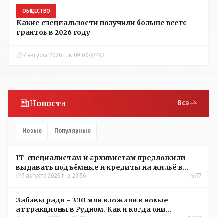
ОБЩЕСТВО
Какие специальности получили больше всего
грантов в 2026 году
7 августа 2026 г. в 09:00
292
Новости
Все
Новые
Популярные
IT-специалистам и архивистам предложили
выдавать подъёмные и кредиты на жильё в
сёлах Казахстана
7 августа 2026 г. в 20:56
77
Забавы ради - 300 млн вложили в новые
аттракционы в Рудном. Как и когда они