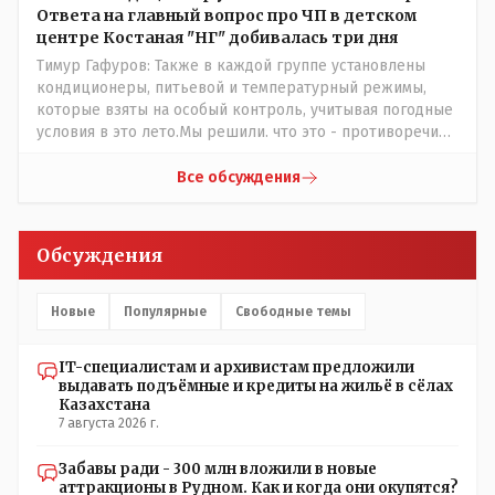
Ответа на главный вопрос про ЧП в детском
центре Костаная "НГ" добивалась три дня
Тимур Гафуров: Также в каждой группе установлены
кондиционеры, питьевой и температурный режимы,
которые взяты на особый контроль, учитывая погодные
условия в это лето.Мы решили. что это - противоречие.
Вы считаете иначе?Ну тут противоречия нет. Этот
комментарий прозвучал на следующий день после
Все обсуждения
трагедии, то есть 29 июля, когда спешно установили и
воду, и новые кондиционеры, и впервые поставили
температурный режим на контроль. То есть первая
Обсуждения
часть - информация до трагедии, вторая часть -
информация после трагедии, когда все уже было
исправлено.
Новые
Популярные
Свободные темы
IT-специалистам и архивистам предложили
выдавать подъёмные и кредиты на жильё в сёлах
Казахстана
7 августа 2026 г.
Забавы ради - 300 млн вложили в новые
аттракционы в Рудном. Как и когда они окупятся?