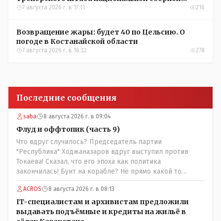
Казахстана по футболу
7 августа 2026 г. в 17:11
216
Возвращение жары: будет 40 по Цельсию. О
погоде в Костанайской области
7 августа 2026 г. в 16:32
278
Последние сообщения
saba
8 августа 2026 г. в 09:04
Флуд и оффтопик (часть 9)
Что вдруг случилось? Председатель партии
"Республика" Ходжаназаров вдруг выступил против
Токаева! Сказал, что его эпоха как политика
закончилась! Бунт на корабле? Не прямо какой то
правдолюб вдруг выступил! Может он инопланетянин?
ACROS
8 августа 2026 г. в 08:13
Появился неизвестно откуда, отжал у бывшего
всесильного Розинова целый холдинг и теперь против
IT-специалистам и архивистам предложили
президента выступает! Вот ни капельки ему не поверю,
выдавать подъёмные и кредиты на жильё в
что он действует в интересах страны, про народ уже и