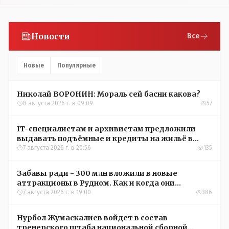
Новости
Все
Новые
Популярные
Николай ВОРОНИН: Мораль сей басни какова?
8 августа 2026 г. в 09:09
57
IT-специалистам и архивистам предложили
выдавать подъёмные и кредиты на жильё в
сёлах Казахстана
7 августа 2026 г. в 20:56
135
Забавы ради - 300 млн вложили в новые
аттракционы в Рудном. Как и когда они
окупятся?
7 августа 2026 г. в 19:00
386
Нурбол Жумаскалиев войдет в состав
тренерского штаба национальной сборной