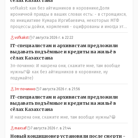
сёлах Казахстана
не говорю! Опять какие то закулисные игры?
vofkakst: как без айтишников в коровнике,Доля
ироничной правды в ваших словах есть: - в строящихся,
по инициативе Кумара Иргибаевича, некоторых МТФ
процессы дойки, кормления - оцифрованы и иногда эти
программы дают сбой - и тогда они нужны, хотя я
vofkakst
7 августа 2026 г. в 22:22
насколько в курсе своей комьютерной безграмотности
- все эти вопросы можно решать и устранять эти сбои и
IT-специалистам и архивистам предложили
удалённо - лёжа на диване, в городе. Но, этих
выдавать подъёмные и кредиты на жильё в
современных и оцифрованных МТФ критично мало для
сёлах Казахстана
массового переезда лохматых и обкуренных молодых
Эл-починно: И нахрена они, скажите мне, там вообще
ребят из города в село, да и те МТФ я по опыту
нужны?😁 как без айтишников в коровнике, ну
подозреваю, скоро перейдут на обслуживание с
подумайте)
помошью кувалды, китайского скотча, алюминевой
проволоки и русского мата. Вот где работать в селе
Эл-починно
7 августа 2026 г. в 21:56
именно АРХИВАРИУСАМ - понятие не имею- допустим
IT-специалистам и архивистам предложили
все мои архивы по работе и по семейной жизни -
выдавать подъёмные и кредиты на жильё в
помещаются в одну дешёвую китайскую флешку
сёлах Казахстана
купленную на оптушке на Складской за 1 000 тенге.
И нахрена они, скажите мне, там вообще нужны?😁
Впрочем, не надо гадать: - это замутили УМНЫЕ люди
наверху , близко расположенные к гос.бюджету-
maxsaf
7 августа 2026 г. в 21:44
наверняка они знают что делают.
Новый кондиционер установили после смерти -