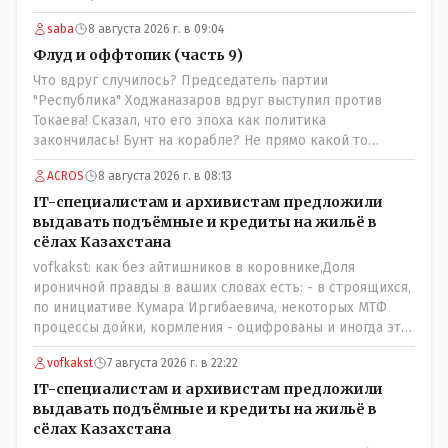
проблема. // На вкус и цвет........., по мне : - наша молочка
saba
8 августа 2026 г. в 09:04
значительно вкуснее чем руссская и белоруская, а хлеб
покупайте формовой, бюджетный- он значительно
Флуд и оффтопик (часть 9)
вкусней остальных, но самый вкусный хлеб в совхозных
Что вдруг случилось? Председатель партии
пекарнях; мясо - русское, белоруское не вкусное- наше
"Республика" Ходжаназаров вдруг выступил против
значительно вкусней и натуральное Цитата:///В
Токаева! Сказал, что его эпоха как политика
финансовой столице республики все дешевле./// Что
закончилась! Бунт на корабле? Не прямо какой то
правда то правда: - там продкты и фрукты-овощи
правдолюб вдруг выступил! Может он инопланетянин?
дешевле и услуги тамады, певцов тоже и провести той
ACROS
8 августа 2026 г. в 08:13
Появился неизвестно откуда, отжал у бывшего
на 250-300 человек там обойдётся в разы дешевле чем в
всесильного Розинова целый холдинг и теперь против
IT-специалистам и архивистам предложили
Костанае. Цитата:///Кому доверять?/// Только себе: - за
президента выступает! Вот ни капельки ему не поверю,
выдавать подъёмные и кредиты на жильё в
что боролись на то и напоролись- хотели капитализм,
что он действует в интересах страны, про народ уже и
сёлах Казахстана
жить по принципу: "...человек-человеку- волк....", не
не говорю! Опять какие то закулисные игры?
vofkakst: как без айтишников в коровнике,Доля
захотели жить в коммунизме где был принцип:
ироничной правды в ваших словах есть: - в строящихся,
"....человек человеку- брат...."
по инициативе Кумара Иргибаевича, некоторых МТФ
процессы дойки, кормления - оцифрованы и иногда эти
программы дают сбой - и тогда они нужны, хотя я
vofkakst
7 августа 2026 г. в 22:22
насколько в курсе своей комьютерной безграмотности
- все эти вопросы можно решать и устранять эти сбои и
IT-специалистам и архивистам предложили
удалённо - лёжа на диване, в городе. Но, этих
выдавать подъёмные и кредиты на жильё в
современных и оцифрованных МТФ критично мало для
сёлах Казахстана
массового переезда лохматых и обкуренных молодых