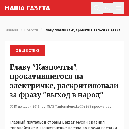
Н
АША
Г
АЗЕТА
Отк
Главная
/
Новости
/
Главу "Казпочты", прокатившегося на электричке, раскритиковали за фразу "выход в народ"
ОБЩЕСТВО
Главу "Казпочты",
прокатившегося на
электричке, раскритиковали
за фразу "выход в народ"
18 декабря 2016 г. в 18:13
informburo.kz
8268 просмотров
Главный почтальон страны Багдат Мусин сравнил
европейские и казахстанские поезда во время поездки