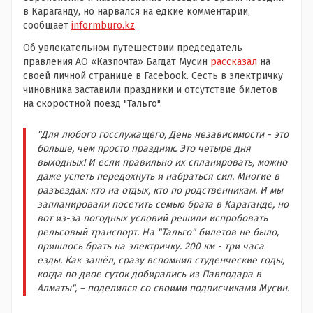
в Караганду, но нарвался на едкие комментарии,
сообщает
informburo.kz
.
Об увлекательном путешествии председатель
правления АО «Казпочта» Багдат Мусин
рассказал
на
своей личной странице в Facebook. Сесть в электричку
чиновника заставили праздники и отсутствие билетов
на скоростной поезд "Тальго".
"Для любого госслужащего, День независимости - это
больше, чем просто праздник. Это четыре дня
выходных! И если правильно их спланировать, можно
даже успеть передохнуть и набраться сил. Многие в
разъездах: кто на отдых, кто по родственникам. И мы
запланировали посетить семью брата в Караганде, но
вот из-за погодных условий решили испробовать
рельсовый транспорт. На "Тальго" билетов не было,
пришлось брать на электричку. 200 км - три часа
езды. Как зашёл, сразу вспомнил студенческие годы,
когда по двое суток добирались из Павлодара в
Алматы", – поделился со своими подписчиками Мусин.