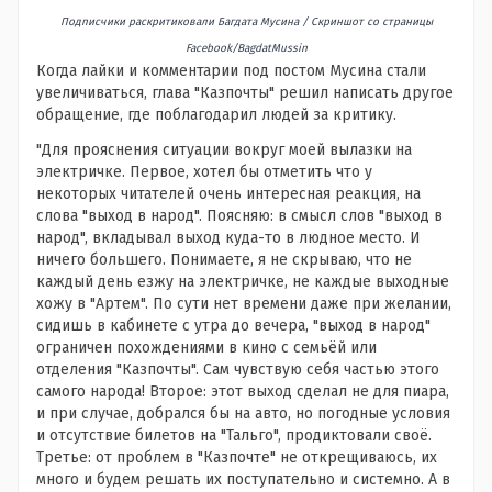
Подписчики раскритиковали Багдата Мусина / Скриншот со страницы
Facebook/BagdatMussin
Когда лайки и комментарии под постом Мусина стали
увеличиваться, глава "Казпочты" решил написать другое
обращение, где поблагодарил людей за критику.
"Для прояснения ситуации вокруг моей вылазки на
электричке. Первое, хотел бы отметить что у
некоторых читателей очень интересная реакция, на
слова "выход в народ". Поясняю: в смысл слов "выход в
народ", вкладывал выход куда-то в людное место. И
ничего большего. Понимаете, я не скрываю, что не
каждый день езжу на электричке, не каждые выходные
хожу в "Артем". По сути нет времени даже при желании,
сидишь в кабинете с утра до вечера, "выход в народ"
ограничен похождениями в кино с семьёй или
отделения "Казпочты". Сам чувствую себя частью этого
самого народа! Второе: этот выход сделал не для пиара,
и при случае, добрался бы на авто, но погодные условия
и отсутствие билетов на "Тальго", продиктовали своё.
Третье: от проблем в "Казпочте" не открещиваюсь, их
много и будем решать их поступательно и системно. А в