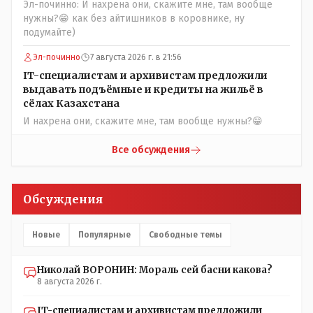
Эл-починно: И нахрена они, скажите мне, там вообще
ребят из города в село, да и те МТФ я по опыту
нужны?😁 как без айтишников в коровнике, ну
подозреваю, скоро перейдут на обслуживание с
подумайте)
помошью кувалды, китайского скотча, алюминевой
проволоки и русского мата. Вот где работать в селе
Эл-починно
7 августа 2026 г. в 21:56
именно АРХИВАРИУСАМ - понятие не имею- допустим
IT-специалистам и архивистам предложили
все мои архивы по работе и по семейной жизни -
выдавать подъёмные и кредиты на жильё в
помещаются в одну дешёвую китайскую флешку
сёлах Казахстана
купленную на оптушке на Складской за 1 000 тенге.
И нахрена они, скажите мне, там вообще нужны?😁
Впрочем, не надо гадать: - это замутили УМНЫЕ люди
наверху , близко расположенные к гос.бюджету-
Все обсуждения
наверняка они знают что делают.
Обсуждения
Новые
Популярные
Свободные темы
Николай ВОРОНИН: Мораль сей басни какова?
8 августа 2026 г.
IT-специалистам и архивистам предложили