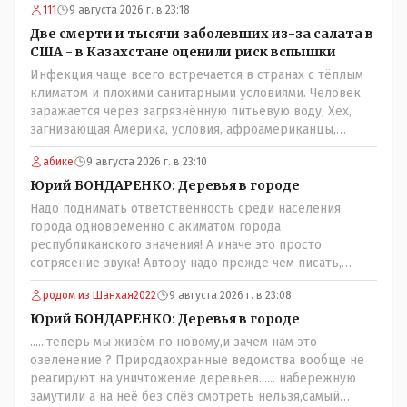
111
9 августа 2026 г. в 23:18
разобраться прежде чем своей статьей провоцировать
население города!Согласен всецело!
Две смерти и тысячи заболевших из-за салата в
США - в Казахстане оценили риск вспышки
Инфекция чаще всего встречается в странах с тёплым
климатом и плохими санитарными условиями. Человек
заражается через загрязнённую питьевую воду, Хех,
загнивающая Америка, условия, афроамериканцы,
грязная вода, отсутствие страховок, нечистоплотные
абике
9 августа 2026 г. в 23:10
мигранты и прочее.. Лучше России и Казахстана жить
негде..
Юрий БОНДАРЕНКО: Деревья в городе
Надо поднимать ответственность среди населения
города одновременно с акиматом города
республиканского значения! А иначе это просто
сотрясение звука! Автору надо прежде чем писать,
необходимо самому обратиться в ЖКХ акимата и
родом из Шанхая2022
9 августа 2026 г. в 23:08
разобраться прежде чем своей статьей провоцировать
население города!
Юрий БОНДАРЕНКО: Деревья в городе
......теперь мы живём по новому,и зачем нам это
озеленение ? Природаохранные ведомства вообще не
реагируют на уничтожение деревьев...... набережную
замутили а на неё без слёз смотреть нельзя,самый