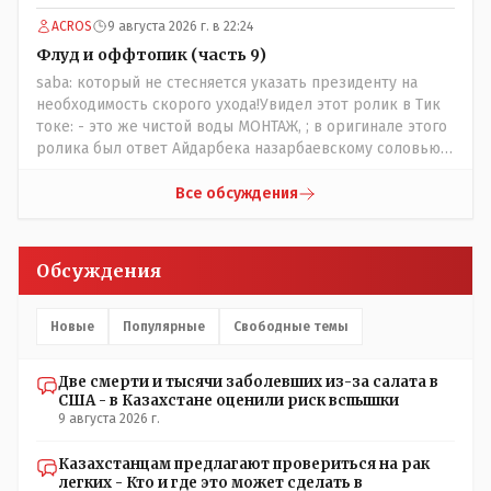
наивысший уровень рукопопства наших
ACROS
9 августа 2026 г. в 22:24
строителей"специалистов",как исторические здания
сносить пожалуйста ,а как на века построить слабо.....Вы
Флуд и оффтопик (часть 9)
вот господин Бондаренко большой учёный прошлись
saba: который не стесняется указать президенту на
бы по историческим постройкам сколько было
необходимость скорого ухода!Увидел этот ролик в Тик
ликвидировано в советское время и в наше.......
токе: - это же чистой воды МОНТАЖ, ; в оригинале этого
ролика был ответ Айдарбека назарбаевскому соловью
на его якобы критику партии Республика. Я думаю: - они
просто напросто - КЛОУНЫ или МАРИОНЕТКИ власти и
Все обсуждения
пикировка между ними - это сделано или
срежисировано кем то из АП для того что бы создать
видимость ИНТРИГИ выборов, его как бы и якобы
Обсуждения
НАКАЛ - и тот и этот без разрешения АП - и шага,
вернее и голоса не подадут. - в принципе вы же видите
- идёт СКУЧНАЯ и НУДНАЯ и МОНОТОННАЯ и полностью
Новые
Популярные
Свободные темы
КОНТРОЛИРУЕМАЯ якобы предвыборная агитация Если
вдруг они захотят гавкнуть что либо по своему
Две смерти и тысячи заболевших из-за салата в
усмотрению: - их мгновенно лишать возможности идти
США - в Казахстане оценили риск вспышки
на выборы и не дадут им места в будущем Курултае: -
9 августа 2026 г.
кстати, я думаю в АП и уже и места распределили между
партиями.
Казахстанцам предлагают провериться на рак
легких - Кто и где это может сделать в