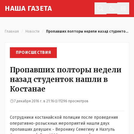
Н
АША
Г
АЗЕТА
Отк
Главная
/
Новости
/
Пропавших полторы недели назад студенток нашли в Костанае
ПРОИСШЕСТВИЯ
Пропавших полторы недели
назад студенток нашли в
Костанае
7 декабря 2016 г. в 21:16
11296 просмотров
Сотрудники костанайской полиции после проведения
оперативно-розыскных мероприятий нашли двух
пропавших девушек - Веронику Семегину и Назгуль