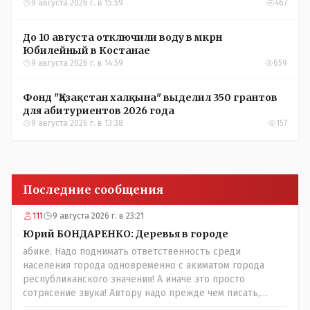
Костанайской области
9 августа 2026 г. в 15:59
467
До 10 августа отключили воду в мкрн
Юбилейный в Костанае
9 августа 2026 г. в 14:59
659
Фонд "Қазақстан халқына" выделил 350 грантов
для абитуриентов 2026 года
9 августа 2026 г. в 13:38
157
Последние сообщения
111
9 августа 2026 г. в 23:21
Юрий БОНДАРЕНКО: Деревья в городе
абике: Надо поднимать ответственность среди
населения города одновременно с акиматом города
республиканского значения! А иначе это просто
сотрясение звука! Автору надо прежде чем писать,
необходимо самому обратиться в ЖКХ акимата и