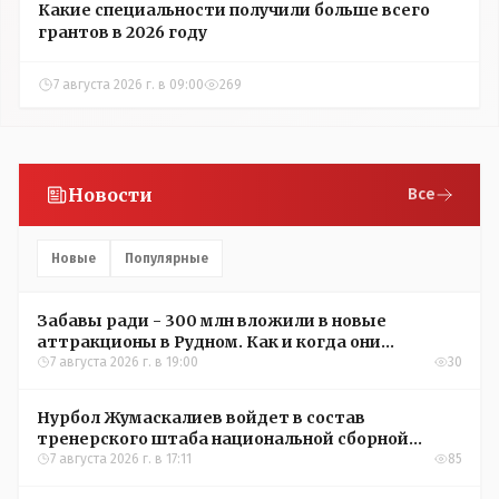
Какие специальности получили больше всего
грантов в 2026 году
7 августа 2026 г. в 09:00
269
Новости
Все
Новые
Популярные
Забавы ради - 300 млн вложили в новые
аттракционы в Рудном. Как и когда они
окупятся?
7 августа 2026 г. в 19:00
30
Нурбол Жумаскалиев войдет в состав
тренерского штаба национальной сборной
Казахстана по футболу
7 августа 2026 г. в 17:11
85