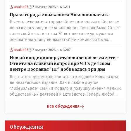
И редакция отреагировала бы дополнительным
abaika95
7 августа 2026 г. в 14:11
исследованием на такие вопрос от любого читателя.
Писать "как надо" редакция не будет. Но мы будем
Право города с названием Новониколаевск
публиковать полную и объективную информацию. А
В честь основателя города Константиновича в Костанае
потом продолжать тему. если выяснятся новые
не назвали улицу и не установили памятник.Было 70 лет
обстоятельства.
советской власти что за 70 лет никто не удосужился
основателю улицу не назвать? Не комильфо было
генерал-губернаторам улицы дарить? При СССР что то
abaika95
7 августа 2026 г. в 14:07
знали о нем такое нехорошее? Ну и сейчас значит не
надо. Обойдёмся как-нибудь vofkakst: Где ономасты,
Новый кондиционер установили после смерти -
которые топят за возвращение исторических
Ответа на главный вопрос про ЧП в детском
названийТак вернули же историческое Кустанай
центре Костаная "НГ" добивалась три дня
коренное название городишка
Всё с этого дня можно считать что издание Наша газета
не независимое издание. Как и любое другое
"либеральное" СМИ НГ попало в ловушку мнения мелких
общественных деятелей и активистов. Теперь любой
активист и НПОшник будет поносить и диктовать
условия газете информационно бомбордируя ее пока та
Все обсуждения
не начнет писать "как надо" определенному кругу лиц.
Редакторская политика, коллектив журналистов уже
ниче не значат. Прискорбно и иронично
Обсуждения