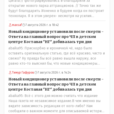
Цитата:// фотографировались и благодарили за
открытие нового парка аттракционов. // Точно так же
будут благодарить Ионенко в будуем когда он построит
технопарк. Я в этом уверен- несмотря на усилия
некоего блогера и примкнувших к нему кучки
maxsaf
7 августа 2026 г. в 18:42
рудненских манкуртов. По традиции нашего пенсионера
завершу строками из советской песни: "...это наша с
Новый кондиционер установили после смерти -
тобою страна- это наша с тобой биография...."
Ответа на главный вопрос про ЧП в детском
центре Костаная "НГ" добивалась три дня
abaika95: Прискорбно и ироничноА чё, надо было
оставить оригинальную статью, где всё красиво, чисто и
свежо? Ну правда бы всё равно вышла наружу, все
равно кто-то выяснил бы, что новые кондиционеры
установлены ПОСЛЕ смерти ребенка. Или тебе такой
Тимур Гафуров
7 августа 2026 г. в 14:24
вариант не нравится? Ты вообще на чьей стороне в этой
истории? Прискорбно и иронично то, что кондиционеры
Новый кондиционер установили после смерти -
заменили после происшествия, и уже после этого
Ответа на главный вопрос про ЧП в детском
пустили журналистов посмотреть, типа у нас всё
центре Костаная "НГ" добивалась три дня
хорошо, смотрите, мальчик просто больной был.
abaika95: Всё с этого дня можно считать что издание
Наша газета не независимое издание.В чем именно вы
видите зависимость редакции от кого-либо? Нам
сообщили о важном моменте для описываемой истории.