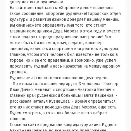
доверили всем рудничанам.
На сайте местной газеты «Хорошее дело» появилось
такое сообщение: «Дорогие рудничане! Городской отдел
культуры и развития языков доверяет вашему мнению:
вы сами можете определить имя того, кто станет
главным помощником Деда Мороза в этом году и вместе
с ним подарит городу праздничное настроение! Это
может быть бизнесмен, врач, педагог, инженер,
чиновник, известный спортсмен или деятель культуры.
Главное, чтобы этот человек был известен не только в
городе, но и за его пределами, а возможно, уже успел
прославить Рудный и весь Казахстан на международном
уровне».
Рудничане активно голосовали около двух недель.
- По итогам голосования лидируют 3 человека - боксер
Иван Дычко, меценат и спортсмен Анатолий Веклич и
главный врач рудненской больницы Талгат Кайкенов, -
рассказала Наталья Кузнецова. - Время определиться,
кто из них станет помощником Деда Мороза, еще есть.
Будем смотреть, кто из них больше всего набрал
голосов.
Также на сайте предлагали кандидатуру акима Рудного
Бахытжана Гаязова, но всерьез это предложение