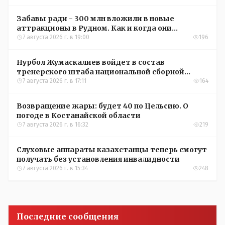
Забавы ради - 300 млн вложили в новые
аттракционы в Рудном. Как и когда они
окупятся?
7 августа 2026 г. в 19:00
196
Нурбол Жумаскалиев войдет в состав
тренерского штаба национальной сборной
Казахстана по футболу
7 августа 2026 г. в 17:11
164
Возвращение жары: будет 40 по Цельсию. О
погоде в Костанайской области
7 августа 2026 г. в 16:32
219
Слуховые аппараты казахстанцы теперь смогут
получать без установления инвалидности
7 августа 2026 г. в 15:34
248
Последние сообщения