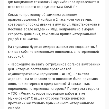
дистанционных технологий Мукимбекова привлекают к
ответственности по двум статьям КоАП РК.
Согласно протоколу об административном
правонарушении, 9 ноября в 2 часа ночи «ответчик
совершил опрокидывание в яму по ул. Арыстанбекова в
Костанае возле академии МВД, неправильно выбрал
скорость движения, тем самым принес материальный
ущерб ТОО «Мега».
На слушании Нуржан Амиров заявил: его подзащитный
считает себя не виновником инцидента, а потерпевшей
стороной.
- Необходимо вызвать сотрудников органов внутренних
дел, которые составляли протокол (об
административном нарушении –
«НГ»
), - отметил
адвокат. - На основании чего виновным было признано
лицо, чьи интересы я представляю? И также - как
определена потерпевшая сторона? Почему эта сторона
– ТОО «Мега», которое проводило работы, а не
Мукимбеков? С нашей стороны также имеются
претензии касательно причиненного материального
ущерба.