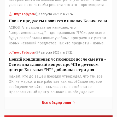
условия в это лето.Мы решили. что это - противоречие.
Вы считаете иначе?Ну тут противоречия нет. Этот
Тимур Гафуров
7 августа 2026 г. в 21:24
комментарий прозвучал на следующий день после
трагедии, то есть 29 июля, когда спешно установили и
Новые предметы появятся в школах Казахстана
воду, и новые кондиционеры, и впервые поставили
ACROS: А, в самой статье написано, что:
температурный режим на контроль. То есть первая
"...переименовали...//" - где правильно ???Скорее всего,
часть - информация до трагедии, вторая часть -
будут разработаны новые учебные программы с учетом
информация после трагедии, когда все уже было
новых названий предметов. Так что предметы - новые.
исправлено.
Хоть и переименованные)
Тимур Гафуров
7 августа 2026 г. в 21:22
Новый кондиционер установили после смерти -
Ответа на главный вопрос про ЧП в детском
центре Костаная "НГ" добивалась три дня
maxsaf: Кто до вашей поездки утверждал, что там все
ОК, не жарко, и всё работает как надо?Самое первое
сообщение читайте - ссылка есть в этой статье.
Правозащитный центр, ссылаясь на обсуждение
сотрудников интерната в рабочем чате, которые
прислали ему в виде аудиосообщений, пишет, что
Все обсуждения
воспитатели долго добивались установки
кондиционеров в помещениях, где есть дети, однако к