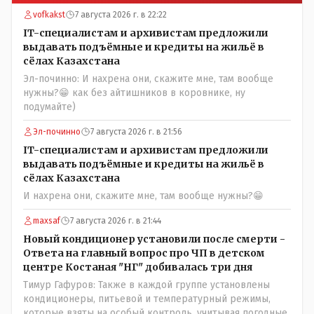
vofkakst
7 августа 2026 г. в 22:22
IT-специалистам и архивистам предложили
выдавать подъёмные и кредиты на жильё в
сёлах Казахстана
Эл-починно: И нахрена они, скажите мне, там вообще
нужны?😁 как без айтишников в коровнике, ну
подумайте)
Эл-починно
7 августа 2026 г. в 21:56
IT-специалистам и архивистам предложили
выдавать подъёмные и кредиты на жильё в
сёлах Казахстана
И нахрена они, скажите мне, там вообще нужны?😁
maxsaf
7 августа 2026 г. в 21:44
Новый кондиционер установили после смерти -
Ответа на главный вопрос про ЧП в детском
центре Костаная "НГ" добивалась три дня
Тимур Гафуров: Также в каждой группе установлены
кондиционеры, питьевой и температурный режимы,
которые взяты на особый контроль, учитывая погодные