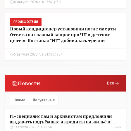
6 августа 2026 г. в 15:57
732
ПРОИСШЕСТВИЯ
Новый кондиционер установили после смерти -
Ответа на главный вопрос про ЧП в детском
центре Костаная "НГ" добивалась три дня
5 августа 2026 г. в 21:18
987
Новости
Все
Новые
Популярные
IT-специалистам и архивистам предложили
выдавать подъёмные и кредиты на жильё в
сёлах Казахстана
7 августа 2026 г. в 20:56
79