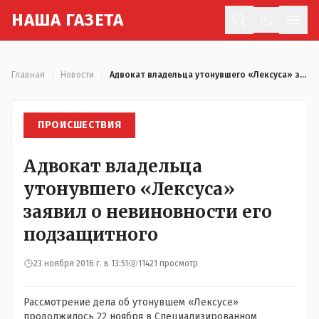
Н
АША
Г
АЗЕТА
Отк
Главная
/
Новости
/
Адвокат владельца утонувшего «Лексуса» заявил о невиновности его подзащитного
ПРОИСШЕСТВИЯ
Адвокат владельца
утонувшего «Лексуса»
заявил о невиновности его
подзащитного
23 ноября 2016 г. в 13:51
11421 просмотр
Рассмотрение дела об утонувшем «Лексусе»
продолжилось 22 ноября в Специализированном