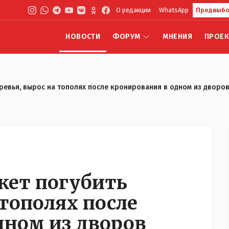
О редакции
WhatsApp
Предвыбо
НОВОСТИ
ФОРУМ
МНЕНИЯ
ПРОЕ
ревья, вырос на тополях после кронирования в одном из дворов
жет погубить
 тополях после
дном из дворов