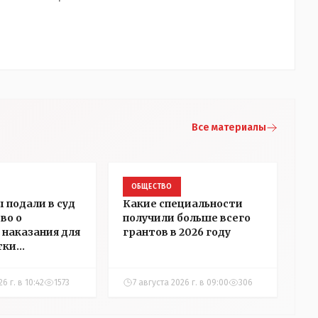
Все материалы
ОБЩЕСТВО
 подали в суд
Какие специальности
во о
получили больше всего
 наказания для
грантов в 2026 году
тки
ры Алёховой
6 г. в 10:42
1573
7 августа 2026 г. в 09:00
306