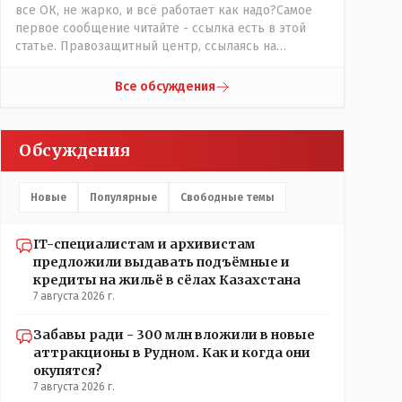
все ОК, не жарко, и всё работает как надо?Самое
первое сообщение читайте - ссылка есть в этой
статье. Правозащитный центр, ссылаясь на
обсуждение сотрудников интерната в рабочем
чате, которые прислали ему в виде
Все обсуждения
аудиосообщений, пишет, что воспитатели долго
добивались установки кондиционеров в
помещениях, где есть дети, однако к настоящему
Обсуждения
времени их установили только в помещениях,
предназначенных для административно-
управленческого персонала. И Также в каждой
Новые
Популярные
Свободные темы
группе установлены кондиционеры, питьевой и
температурный режимы, которые взяты на особый
контроль, учитывая погодные условия в это лето.
IT-специалистам и архивистам
Мы решили. что это - противоречие. Вы считаете
предложили выдавать подъёмные и
иначе?
кредиты на жильё в сёлах Казахстана
7 августа 2026 г.
Забавы ради - 300 млн вложили в новые
аттракционы в Рудном. Как и когда они
окупятся?
7 августа 2026 г.