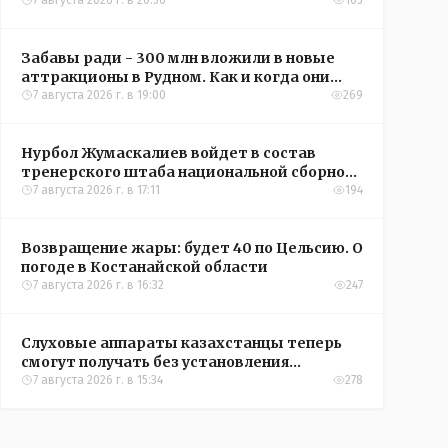
кредиты на жильё в сёлах Казахстана
7 августа 2026 г. в 20:56
105
Забавы ради - 300 млн вложили в новые
аттракционы в Рудном. Как и когда они
окупятся?
7 августа 2026 г. в 19:00
269
Нурбол Жумаскалиев войдет в состав
тренерского штаба национальной сборной
Казахстана по футболу
7 августа 2026 г. в 17:11
194
Возвращение жары: будет 40 по Цельсию. О
погоде в Костанайской области
7 августа 2026 г. в 16:32
247
Слуховые аппараты казахстанцы теперь
смогут получать без установления
инвалидности
7 августа 2026 г. в 15:34
278