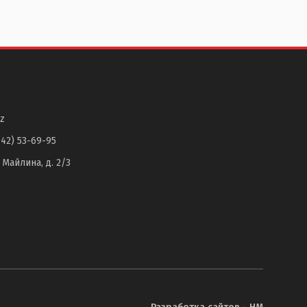
z
142) 53-69-95
. Майлина, д. 2/3