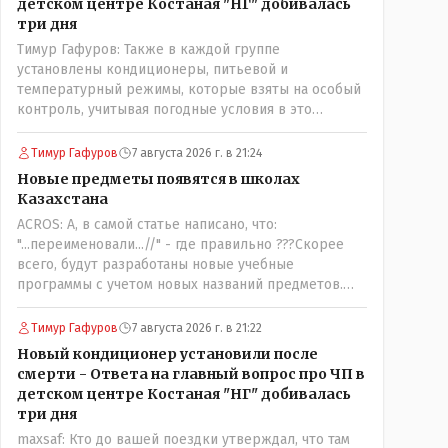
детском центре Костаная "НГ" добивалась
три дня
Тимур Гафуров: Также в каждой группе
установлены кондиционеры, питьевой и
температурный режимы, которые взяты на особый
контроль, учитывая погодные условия в это
лето.Мы решили. что это - противоречие. Вы
считаете иначе?Ну тут противоречия нет. Этот
Тимур Гафуров
7 августа 2026 г. в 21:24
комментарий прозвучал на следующий день после
Новые предметы появятся в школах
трагедии, то есть 29 июля, когда спешно
Казахстана
установили и воду, и новые кондиционеры, и
ACROS: А, в самой статье написано, что:
впервые поставили температурный режим на
"...переименовали...//" - где правильно ???Скорее
контроль. То есть первая часть - информация до
всего, будут разработаны новые учебные
трагедии, вторая часть - информация после
программы с учетом новых названий предметов.
трагедии, когда все уже было исправлено.
Так что предметы - новые. Хоть и
переименованные)
Тимур Гафуров
7 августа 2026 г. в 21:22
Новый кондиционер установили после
смерти - Ответа на главный вопрос про ЧП в
детском центре Костаная "НГ" добивалась
три дня
maxsaf: Кто до вашей поездки утверждал, что там