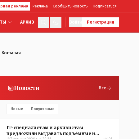
рная реклама
Реклама
Сообщить новость
Подписаться
КТЫ
АРХИВ
Войти
Регистрация
 Костаная
Новости
Все
Новые
Популярные
IT-специалистам и архивистам
предложили выдавать подъёмные и