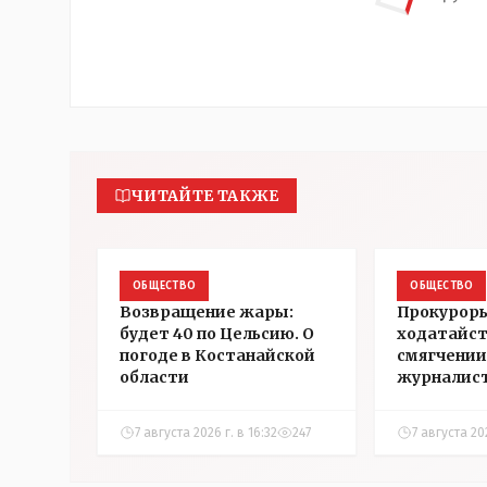
ЧИТАЙТЕ ТАКЖЕ
ОБЩЕСТВО
ОБЩЕСТВО
Возвращение жары:
Прокуроры
будет 40 по Цельсию. О
ходатайст
погоде в Костанайской
смягчении
области
журналис
Александ
7 августа 2026 г. в 16:32
247
7 августа 202