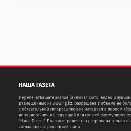
НАША ГАЗЕТА
Перепечатка материалов (включая фото, видео и аудиом
размещенных на www.ng.kz, разрешена в объеме не бол
с обязательной гиперссылкой на материал в первом абза
первоисточник в следующей или схожей формулировке:
"Наша Газета". Полная перепечатка разрешена только п
соглашению с редакцией сайта