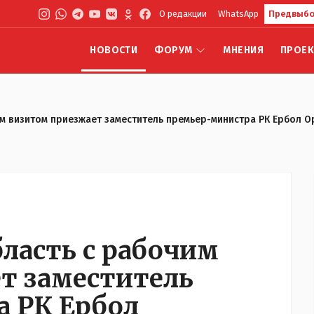
О редакции
WhatsApp
Предвыбо
НОВОСТИ
ФОРУМ
МНЕНИЯ
ПРОЕ
им визитом приезжает заместитель премьер-министра РК Ербол 
ласть с рабочим
т заместитель
 РК Ербол