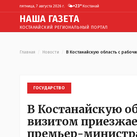
🌤️
+
23
°
пятница, 7 августа 2026 г.
Костанай
Н
АША
Г
АЗЕТА
КОСТАНАЙСКИЙ РЕГИОНАЛЬНЫЙ ПОРТАЛ
Главная
/
Новости
/
В Костанайскую область с рабоч
ГОСУДАРСТВО
В Костанайскую об
визитом приезжае
премьер-министра