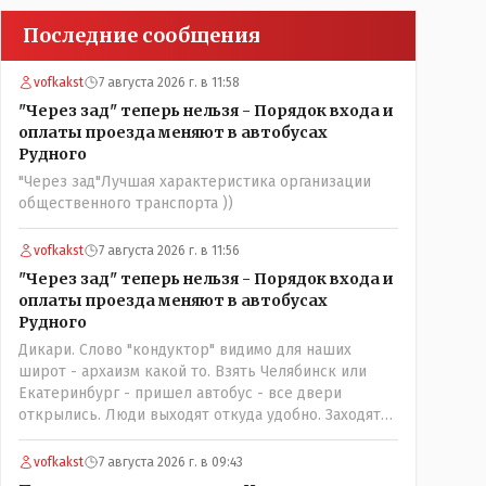
Последние сообщения
vofkakst
7 августа 2026 г. в 11:58
"Через зад" теперь нельзя - Порядок входа и
оплаты проезда меняют в автобусах
Рудного
"Через зад"Лучшая характеристика организации
общественного транспорта ))
vofkakst
7 августа 2026 г. в 11:56
"Через зад" теперь нельзя - Порядок входа и
оплаты проезда меняют в автобусах
Рудного
Дикари. Слово "кондуктор" видимо для наших
широт - архаизм какой то. Взять Челябинск или
Екатеринбург - пришел автобус - все двери
открылись. Люди выходят откуда удобно. Заходят
также в любую дверь. Далее - либо платишь сам (у
каждой двери есть валидатор), либо кондуктор
vofkakst
7 августа 2026 г. в 09:43
подойдет с терминалом. Водитель разгружен от