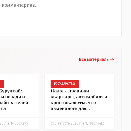
 комментариев...
Все материалы
О
ГОСУДАРСТВО
Курултай:
Налог с продажи
пы позади и
квартиры, автомобиля и
избирателей
криптовалюты: что
ста
изменилось для
казахстанцев
6 г. в 14:56
295
5 августа 2026 г. в 13:38
4412