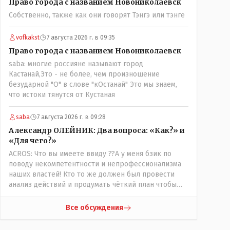
Право города с названием Новониколаевск
вопросов оплаты, полностью
Собственно, также как они говорят Тэнгэ или тэнге
сконцентрировавшись на управлении автобусом.
Кондуктор - помимо удобства - несомненно
рабочие места. Сколько людей можно
vofkakst
7 августа 2026 г. в 09:35
трудоустроить? Но зачем, когда водитель должен и
Право города с названием Новониколаевск
на дорогу смотреть, и оплату контролировать , и (в
saba: многие россияне называют город
редких случаях оплаты наличкой) сдачу выдавать. У
Кастанай,Это - не более, чем произношение
нас прогресс почему-то идет с регрессом рука об
безударной "О" в слове "кОстанай" Это мы знаем,
руку. Любую хорошую задумку умудряемся
что истоки тянутся от Кустаная
похерить(
saba
7 августа 2026 г. в 09:28
Александр ОЛЕЙНИК: Два вопроса: «Как?» и
«Для чего?»
ACROS: Что вы имеете ввиду ??А у меня бзик по
поводу некомпетентности и непрофессионализма
наших властей! Кто то же должен был провести
анализ действий и продумать чёткий план чтобы
комар носа не подточил! Но тут явно спешили, а в
аналитическом центре либо кто то из
Все обсуждения
родственников сидит, либо ведущий специалист на
Мальдивы уехал, либо всё вместе! Пока