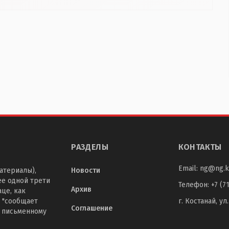
РАЗДЕЛЫ
КОНТАКТЫ
Email:
ng@ng.k
атериалы),
Новости
ее одной трети
Телефон
:
+7 (7
Архив
це, как
 "сообщает
г. Костанай, ул
Соглашение
о письменному