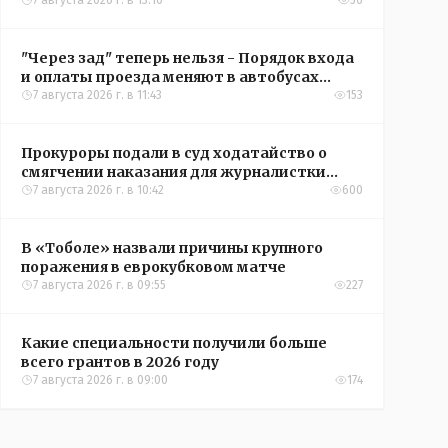
подъездом
7 августа 2026 г. в 13:10
56
"Через зад" теперь нельзя - Порядок входа
и оплаты проезда меняют в автобусах
Рудного
7 августа 2026 г. в 11:43
153
Прокуроры подали в суд ходатайство о
смягчении наказания для журналистки
Александры Алёховой
7 августа 2026 г. в 10:42
600
В «Тоболе» назвали причины крупного
поражения в еврокубковом матче
7 августа 2026 г. в 09:55
227
Какие специальности получили больше
всего грантов в 2026 году
7 августа 2026 г. в 09:00
174