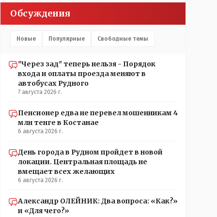
прокатывает по вышеизложенным Вами причинам,
Обсуждения
просто обстоятельства немного меняются по
сравнению с Назарбаевскими временами, власти
решили пощупать кошелёк населения, а это уже
Новые
Популярные
Свободные темы
неизвестная в уравнении взаимоотношений власти
и народа! Тут бы как раз специалист-аналитик и
пригодился бы!
"Через зад" теперь нельзя - Порядок
входа и оплаты проезда меняют в
автобусах Рудного
7 августа 2026 г.
Пенсионер едва не перевел мошенникам 4
млн тенге в Костанае
6 августа 2026 г.
День города в Рудном пройдет в новой
локации. Центральная площадь не
вмещает всех желающих
6 августа 2026 г.
Александр ОЛЕЙНИК: Два вопроса: «Как?»
и «Для чего?»