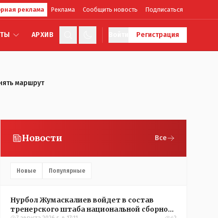
рная реклама
Реклама
Сообщить новость
Подписаться
КТЫ
АРХИВ
Войти
Регистрация
енять маршрут
Новости
Все
Новые
Популярные
Нурбол Жумаскалиев войдет в состав
тренерского штаба национальной сборной