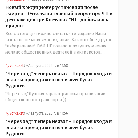
нехорошее? Ну и сейчас значит не надо. Обойдёмся
Новый кондиционер установили после
как-нибудь vofkakst: Где ономасты, которые топят
смерти - Ответа на главный вопрос про ЧП в
за возвращение исторических названийТак
детском центре Костаная "НГ" добивалась
вернули же историческое Кустанай коренное
три дня
название городишка
Всё с этого дня можно считать что издание Наша
газета не независимое издание. Как и любое другое
"либеральное" СМИ НГ попало в ловушку мнения
мелких общественных деятелей и активистов.
Теперь любой активист и НПОшник будет поносить
и диктовать условия газете информационно
vofkakst
7 августа 2026 г. в 11:58
бомбордируя ее пока та не начнет писать "как
"Через зад" теперь нельзя - Порядок входа и
надо" определенному кругу лиц. Редакторская
оплаты проезда меняют в автобусах
политика, коллектив журналистов уже ниче не
Рудного
значат. Прискорбно и иронично
"Через зад"Лучшая характеристика организации
общественного транспорта ))
vofkakst
7 августа 2026 г. в 11:56
"Через зад" теперь нельзя - Порядок входа и
оплаты проезда меняют в автобусах
Рудного