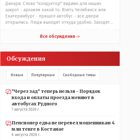
Дикари. Слово "кондуктор" видимо для наших
широт - архаизм какой то. Взять Челябинск или
Екатеринбург - пришел автобус - все двери
открылись. Люди выходят откуда удобно. Заходят
также в любую дверь. Далее - либо платишь сам (у
каждой двери есть валидатор), либо кондуктор
Все обсуждения
подойдет с терминалом. Водитель разгружен от
вопросов оплаты, полностью
сконцентрировавшись на управлении автобусом.
Обсуждения
Кондуктор - помимо удобства - несомненно
рабочие места. Сколько людей можно
трудоустроить? Но зачем, когда водитель должен и
Новые
Популярные
Свободные темы
на дорогу смотреть, и оплату контролировать , и (в
редких случаях оплаты наличкой) сдачу выдавать. У
нас прогресс почему-то идет с регрессом рука об
"Через зад" теперь нельзя - Порядок
руку. Любую хорошую задумку умудряемся
входа и оплаты проезда меняют в
похерить(
автобусах Рудного
7 августа 2026 г.
Пенсионер едва не перевел мошенникам 4
млн тенге в Костанае
6 августа 2026 г.