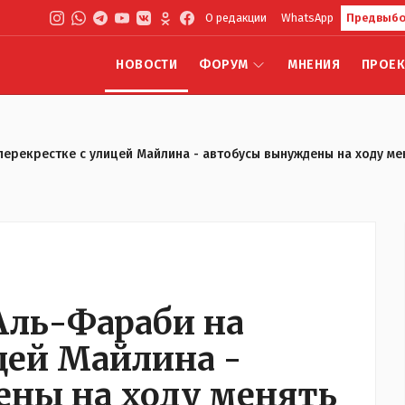
О редакции
WhatsApp
Предвыбо
НОВОСТИ
ФОРУМ
МНЕНИЯ
ПРОЕ
перекрестке с улицей Майлина - автобусы вынуждены на ходу м
Аль-Фараби на
цей Майлина -
ны на ходу менять