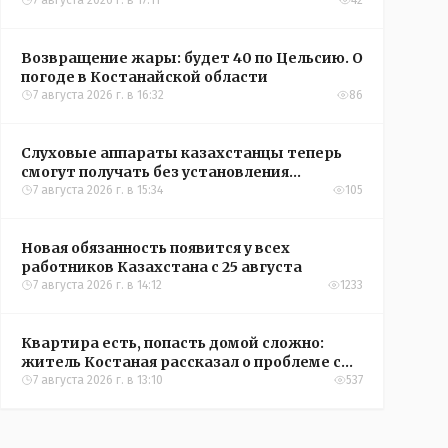
Казахстана по футболу
7 августа 2026 г. в 17:11
42
Возвращение жары: будет 40 по Цельсию. О
погоде в Костанайской области
7 августа 2026 г. в 16:32
86
Слуховые аппараты казахстанцы теперь
смогут получать без установления
инвалидности
7 августа 2026 г. в 15:34
105
Новая обязанность появится у всех
работников Казахстана с 25 августа
7 августа 2026 г. в 14:12
1233
Квартира есть, попасть домой сложно:
житель Костаная рассказал о проблеме с
подъездом
7 августа 2026 г. в 13:10
537