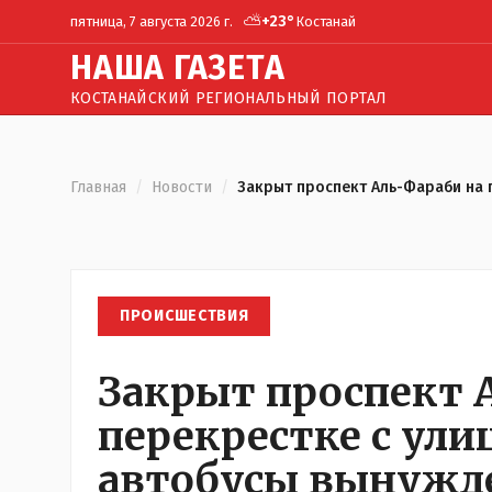
⛅
+
23
°
пятница, 7 августа 2026 г.
Костанай
Н
АША
Г
АЗЕТА
КОСТАНАЙСКИЙ РЕГИОНАЛЬНЫЙ ПОРТАЛ
Главная
/
Новости
/
Закрыт проспект Аль-Фараби на 
ПРОИСШЕСТВИЯ
Закрыт проспект 
перекрестке с ули
автобусы вынужде