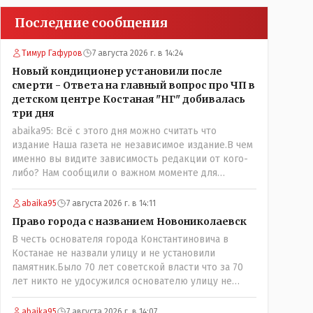
Последние сообщения
Тимур Гафуров
7 августа 2026 г. в 14:24
Новый кондиционер установили после
смерти - Ответа на главный вопрос про ЧП в
детском центре Костаная "НГ" добивалась
три дня
abaika95: Всё с этого дня можно считать что
издание Наша газета не независимое издание.В чем
именно вы видите зависимость редакции от кого-
либо? Нам сообщили о важном моменте для
описываемой истории. И редакция отреагировала
бы дополнительным исследованием на такие
abaika95
7 августа 2026 г. в 14:11
вопрос от любого читателя. Писать "как надо"
Право города с названием Новониколаевск
редакция не будет. Но мы будем публиковать
В честь основателя города Константиновича в
полную и объективную информацию. А потом
Костанае не назвали улицу и не установили
продолжать тему. если выяснятся новые
памятник.Было 70 лет советской власти что за 70
обстоятельства.
лет никто не удосужился основателю улицу не
назвать? Не комильфо было генерал-губернаторам
улицы дарить? При СССР что то знали о нем такое
abaika95
7 августа 2026 г. в 14:07