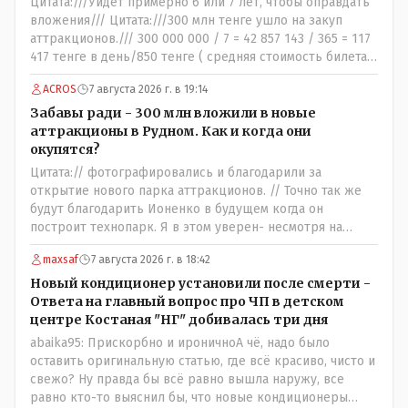
Цитата:///Уйдет примерно 6 или 7 лет, чтобы оправдать
вложения/// Цитата:///300 млн тенге ушло на закуп
аттракционов./// 300 000 000 / 7 = 42 857 143 / 365 = 117
417 тенге в день/850 тенге ( средняя стоимость билета)
- 138 человек в день - такая должна быть средняя
ACROS
7 августа 2026 г. в 19:14
минимальная ежедневная посещаемость этих
атракционов и только лишь для того что бы "отбить"
Забавы ради - 300 млн вложили в новые
стоимость оборудования, прибавьте сюда ещё :-
аттракционы в Рудном. Как и когда они
зарплата персонала, налоги, амортизация оборудования,
окупятся?
его техобслуживание, покупка запчастей,
Цитата:// фотографировались и благодарили за
электроэнергия, накладные и другие непредвиденные
открытие нового парка аттракционов. // Точно так же
расходы. И это не отнимая морозные дни, непогоду и
будут благодарить Ионенко в будущем когда он
прочие нерабочие дни.
построит технопарк. Я в этом уверен- несмотря на
усилия некоего блогера и 50 примкнувших к нему кучки
maxsaf
7 августа 2026 г. в 18:42
рудненских манкуртов. По традиции нашего пенсионера
завершу свой комент строками из советской песни:
Новый кондиционер установили после смерти -
"...это наша с тобою страна- это наша с тобой
Ответа на главный вопрос про ЧП в детском
биография...."
центре Костаная "НГ" добивалась три дня
abaika95: Прискорбно и ироничноА чё, надо было
оставить оригинальную статью, где всё красиво, чисто и
свежо? Ну правда бы всё равно вышла наружу, все
равно кто-то выяснил бы, что новые кондиционеры