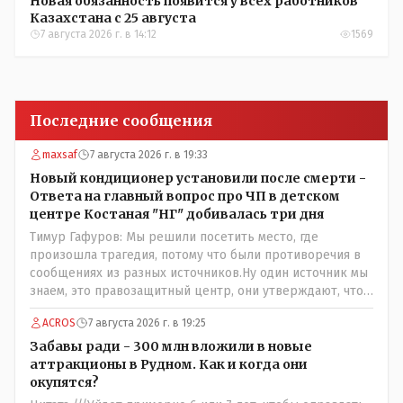
Новая обязанность появится у всех работников
Казахстана с 25 августа
7 августа 2026 г. в 14:12
1569
Последние сообщения
maxsaf
7 августа 2026 г. в 19:33
Новый кондиционер установили после смерти -
Ответа на главный вопрос про ЧП в детском
центре Костаная "НГ" добивалась три дня
Тимур Гафуров: Мы решили посетить место, где
произошла трагедия, потому что были противоречия в
сообщениях из разных источников.Ну один источник мы
знаем, это правозащитный центр, они утверждают, что
ничего толком не работало на момент трагедии. А кто
ACROS
7 августа 2026 г. в 19:25
второй источник, с противоречивой информацией? Кто
до вашей поездки утверждал, что там все ОК, не жарко,
Забавы ради - 300 млн вложили в новые
и всё работает как надо?
аттракционы в Рудном. Как и когда они
окупятся?