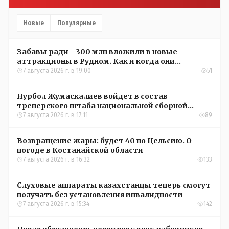
Новые
Популярные
Забавы ради - 300 млн вложили в новые
аттракционы в Рудном. Как и когда они
окупятся?
7 августа 2026 г. в 19:00
51
Нурбол Жумаскалиев войдет в состав
тренерского штаба национальной сборной
Казахстана по футболу
7 августа 2026 г. в 17:11
89
Возвращение жары: будет 40 по Цельсию. О
погоде в Костанайской области
7 августа 2026 г. в 16:32
133
Слуховые аппараты казахстанцы теперь смогут
получать без установления инвалидности
7 августа 2026 г. в 15:34
142