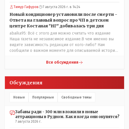
установлены ПОСЛЕ смерти ребенка. Или тебе такой
Тимур Гафуров
7 августа 2026 г. в 14:24
вариант не нравится? Ты вообще на чьей стороне в этой
истории? Прискорбно и иронично то, что кондиционеры
Новый кондиционер установили после смерти -
заменили после происшествия, и уже после этого
Ответа на главный вопрос про ЧП в детском
пустили журналистов посмотреть, типа у нас всё
центре Костаная "НГ" добивалась три дня
хорошо, смотрите, мальчик просто больной был.
abaika95: Всё с этого дня можно считать что издание
Наша газета не независимое издание.В чем именно вы
видите зависимость редакции от кого-либо? Нам
сообщили о важном моменте для описываемой истории.
И редакция отреагировала бы дополнительным
исследованием на такие вопрос от любого читателя.
Все обсуждения
Писать "как надо" редакция не будет. Но мы будем
публиковать полную и объективную информацию. А
потом продолжать тему. если выяснятся новые
Обсуждения
обстоятельства.
Новые
Популярные
Свободные темы
Забавы ради - 300 млн вложили в новые
аттракционы в Рудном. Как и когда они окупятся?
7 августа 2026 г.