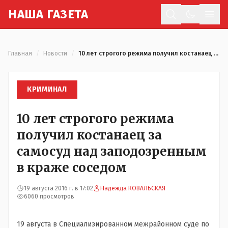
Н
АША
Г
АЗЕТА
Отк
Главная
/
Новости
/
10 лет строгого режима получил костанаец за самосуд над заподозренным в краже соседом
КРИМИНАЛ
10 лет строгого режима
получил костанаец за
самосуд над заподозренным
в краже соседом
19 августа 2016 г. в 17:02
Надежда КОВАЛЬСКАЯ
6060 просмотров
19 августа в Специализированном межрайонном суде по