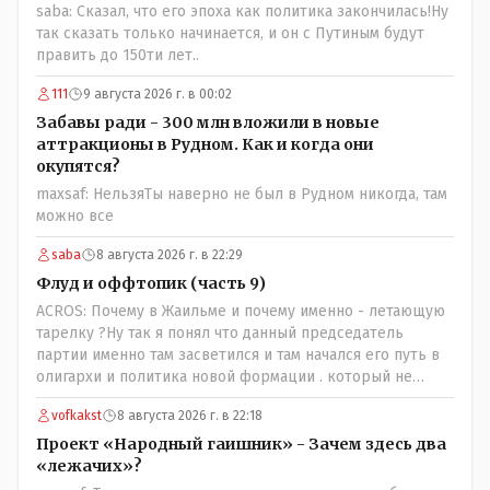
saba: Сказал, что его эпоха как политика закончилась!Ну
так сказать только начинается, и он с Путиным будут
править до 150ти лет..
111
9 августа 2026 г. в 00:02
Забавы ради - 300 млн вложили в новые
аттракционы в Рудном. Как и когда они
окупятся?
maxsaf: НельзяТы наверно не был в Рудном никогда, там
можно все
saba
8 августа 2026 г. в 22:29
Флуд и оффтопик (часть 9)
ACROS: Почему в Жаильме и почему именно - летающую
тарелку ?Ну так я понял что данный председатель
партии именно там засветился и там начался его путь в
олигархи и политика новой формации . который не
стесняется указать президенту на необходимость
vofkakst
8 августа 2026 г. в 22:18
скорого ухода! А летающая тарелка, потому что ещё не
было в истории независимого Казахстана депутата
Проект «Народный гаишник» - Зачем здесь два
который что то указывал бы действующему президенту,
«лежачих»?
не иначе инопланетянин, ну а на чём инопланетяне