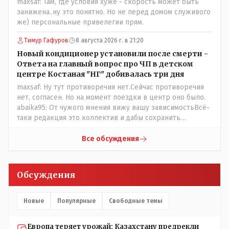
maxsaf: Там, где условия хуже - скорость может быть
передвигаются?
занижена..ну это понятно. Но не перед домом служивого
же) персональные привелегии прям.
Тимур Гафуров
8 августа 2026 г. в 21:20
Новый кондиционер установили после смерти -
Ответа на главный вопрос про ЧП в детском
центре Костаная "НГ" добивалась три дня
maxsaf: Ну тут противоречия нет.Сейчас противоречия
нет, согласен. Но на момент поездки в центр оно было.
abaika95: От чужого мнения вижу вашу зависимостьВсё-
таки редакция это коллектив и дабы сохранить
профессиональное лицо можно было бы и указать
Общественному объединению на не корректность
Все обсуждения
высказываний о вас в том тоне в котором была та
публикация.В комментарии от ОО было и мнение, и
факт. На мнение я ответил там же. В том же тоне
Обсуждения
отвечать не намерен, но акценты расставил. А вот факт
нужно было проверить. Что мы и сделали. И если это вы
называете зависимостью, то у меня другое
Новые
Популярные
Свободные темы
представление об этом термине.
Европа теряет урожай: Казахстану предрекли