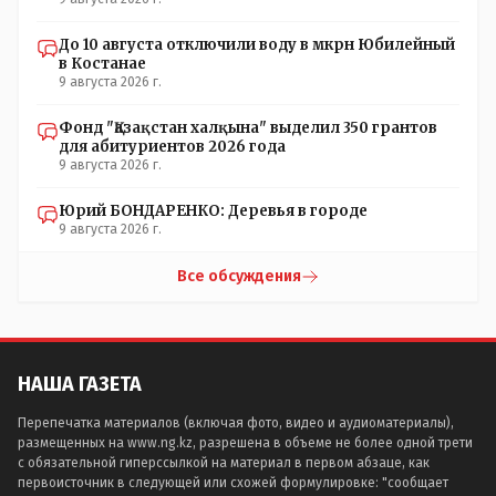
До 10 августа отключили воду в мкрн Юбилейный
в Костанае
9 августа 2026 г.
Фонд "Қазақстан халқына" выделил 350 грантов
для абитуриентов 2026 года
9 августа 2026 г.
Юрий БОНДАРЕНКО: Деревья в городе
9 августа 2026 г.
Все обсуждения
НАША ГАЗЕТА
Перепечатка материалов (включая фото, видео и аудиоматериалы),
размещенных на www.ng.kz, разрешена в объеме не более одной трети
с обязательной гиперссылкой на материал в первом абзаце, как
первоисточник в следующей или схожей формулировке: "сообщает