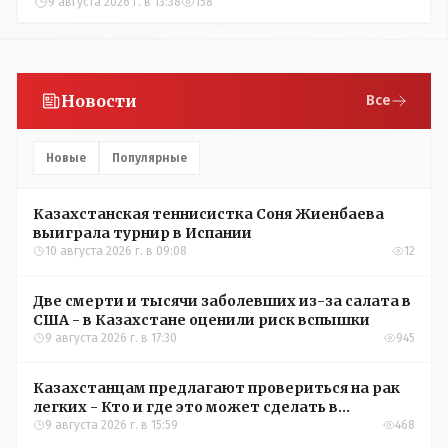
9 августа 2026 г. в 13:38
158
Новости
Все
Новые
Популярные
Казахстанская теннисистка Соня Жиенбаева
выиграла турнир в Испании
10 августа 2026 г. в 09:08
12
Две смерти и тысячи заболевших из-за салата в
США - в Казахстане оценили риск вспышки
9 августа 2026 г. в 17:30
945
Казахстанцам предлагают провериться на рак
легких - Кто и где это может сделать в
Костанайской области
9 августа 2026 г. в 15:59
468