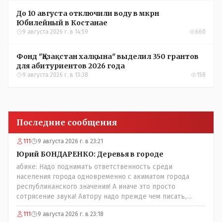
До 10 августа отключили воду в мкрн
Юбилейный в Костанае
9 августа 2026 г. в 14:59
660
Фонд "Қазақстан халқына" выделил 350 грантов
для абитуриентов 2026 года
9 августа 2026 г. в 13:38
158
Последние сообщения
111
9 августа 2026 г. в 23:21
Юрий БОНДАРЕНКО: Деревья в городе
абике: Надо поднимать ответственность среди
населения города одновременно с акиматом города
республиканского значения! А иначе это просто
сотрясение звука! Автору надо прежде чем писать,
необходимо самому обратиться в ЖКХ акимата и
111
9 августа 2026 г. в 23:18
разобраться прежде чем своей статьей провоцировать