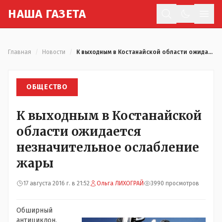
Н
АША
Г
АЗЕТА
Отк
Главная
/
Новости
/
К выходным в Костанайской области ожидается незначительное ослабление жары
ОБЩЕСТВО
К выходным в Костанайской
области ожидается
незначительное ослабление
жары
17 августа 2016 г. в 21:52
Ольга ЛИХОГРАЙ
3990 просмотров
Обширный
антициклон,