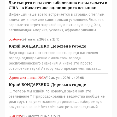
население города!Согласен всецело!
Две смерти и тысячи заболевших из-за салата в
США - в Казахстане оценили риск вспышки
Инфекция чаще всего встречается в странах с тёплым
климатом и плохими санитарными условиями. Человек
заражается через загрязнённую питьевую воду, Хех,
загнивающая Америка, условия, афроамериканцы,
грязная вода, отсутствие страховок, нечистоплотные
абике
9 августа 2026 г. в 23:10
мигранты и прочее.. Лучше России и Казахстана жить
негде..
Юрий БОНДАРЕНКО: Деревья в городе
Надо поднимать ответственность среди населения
города одновременно с акиматом города
республиканского значения! А иначе это просто
сотрясение звука! Автору надо прежде чем писать,
необходимо самому обратиться в ЖКХ акимата и
родом из Шанхая2022
9 августа 2026 г. в 23:08
разобраться прежде чем своей статьей провоцировать
население города!
Юрий БОНДАРЕНКО: Деревья в городе
......теперь мы живём по новому,и зачем нам это
озеленение ? Природаохранные ведомства вообще не
реагируют на уничтожение деревьев...... набережную
замутили а на неё без слёз смотреть нельзя,самый
наивысший уровень рукопопства наших
ACROS
9 августа 2026 г. в 22:24