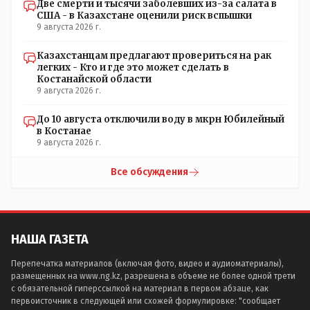
Две смерти и тысячи заболевших из-за салата в
добывает ресурсы себе обязательно были их же СМИ
США - в Казахстане оценили риск вспышки
или СМИ с непрозрачными доходами фиг пойми от кого
9 августа 2026 г.
через которые европа может пропихивать свое мнение
нашему населению. Захотим мы сейчас пересмотреть
Казахстанцам предлагают провериться на рак
контракты по КТК и тут сразу же проснется какой-
легких - Кто и где это может сделать в
нибудь айран или катык и будет доказывать что все это
Костанайской области
происки китая или россии, казахстану нельзя ничего
9 августа 2026 г.
пересматривать а брюссель вообще наш лучший друг и
партнер
До 10 августа отключили воду в мкрн Юбилейный
в Костанае
9 августа 2026 г.
Все обсуждения
НАША ГАЗЕТА
Перепечатка материалов (включая фото, видео и аудиоматериалы),
размещенных на www.ng.kz, разрешена в объеме не более одной трети
с обязательной гиперссылкой на материал в первом абзаце, как
первоисточник в следующей или схожей формулировке: "сообщает