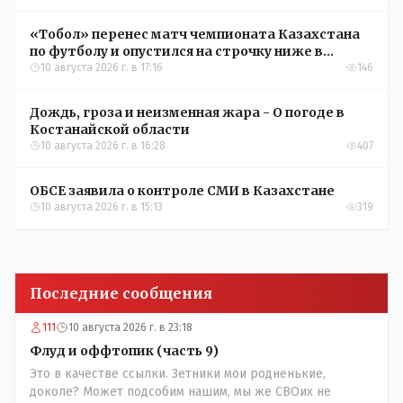
«Тобол» перенес матч чемпионата Казахстана
по футболу и опустился на строчку ниже в
турнирной таблице
10 августа 2026 г. в 17:16
146
Дождь, гроза и неизменная жара - О погоде в
Костанайской области
10 августа 2026 г. в 16:28
407
ОБСЕ заявила о контроле СМИ в Казахстане
10 августа 2026 г. в 15:13
319
Последние сообщения
111
10 августа 2026 г. в 23:18
Флуд и оффтопик (часть 9)
Это в качестве ссылки. Зетники мои родненькие,
доколе? Может подсобим нашим, мы же СВОих не