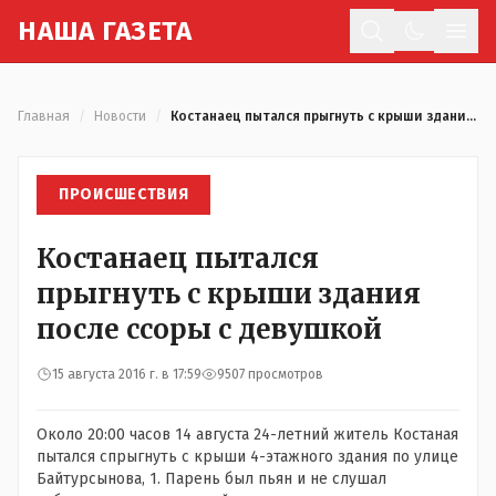
Н
АША
Г
АЗЕТА
Отк
Главная
/
Новости
/
Костанаец пытался прыгнуть с крыши здания после ссоры с девушкой
ПРОИСШЕСТВИЯ
Костанаец пытался
прыгнуть с крыши здания
после ссоры с девушкой
15 августа 2016 г. в 17:59
9507 просмотров
Около 20:00 часов 14 августа 24-летний житель Костаная
пытался спрыгнуть с крыши 4-этажного здания по улице
Байтурсынова, 1. Парень был пьян и не слушал