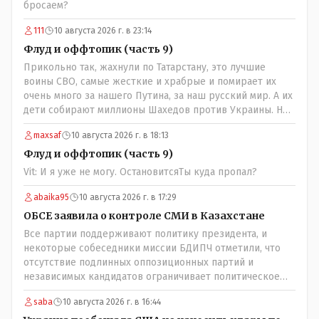
бросаем?
111
10 августа 2026 г. в 23:14
Флуд и оффтопик (часть 9)
Прикольно так, жахнули по Татарстану, это лучшие
воины СВО, самые жесткие и храбрые и помирает их
очень много за нашего Путина, за наш русский мир. А их
дети собирают миллионы Шахедов против Украины. Но
дело не в этом, в Татарстане погибли узбеки и таджики,
maxsaf
10 августа 2026 г. в 18:13
поддерживающие Россию и Путина. Ни одного татарина
не погибло!
Флуд и оффтопик (часть 9)
Vit: И я уже не могу. ОстановитсяТы куда пропал?
abaika95
10 августа 2026 г. в 17:29
ОБСЕ заявила о контроле СМИ в Казахстане
Все партии поддерживают политику президента, и
некоторые собеседники миссии БДИПЧ отметили, что
отсутствие подлинных оппозиционных партий и
независимых кандидатов ограничивает политическое
участие и плюрализма у них в европе както по другому?
saba
10 августа 2026 г. в 16:44
выстраивал орбан свою политку независимости венгрии