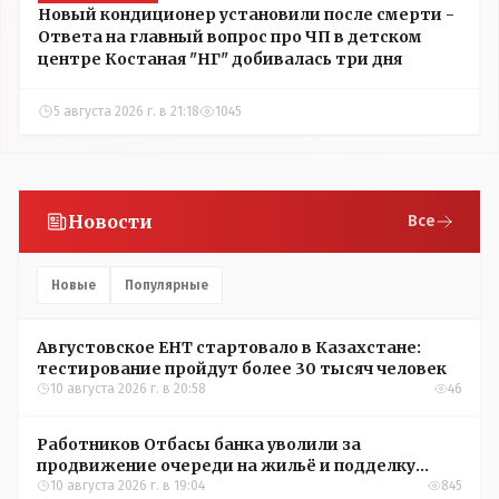
Новый кондиционер установили после смерти -
Ответа на главный вопрос про ЧП в детском
центре Костаная "НГ" добивалась три дня
5 августа 2026 г. в 21:18
1045
Новости
Все
Новые
Популярные
Августовское ЕНТ стартовало в Казахстане:
тестирование пройдут более 30 тысяч человек
10 августа 2026 г. в 20:58
46
Работников Отбасы банка уволили за
продвижение очереди на жильё и подделку
документов
10 августа 2026 г. в 19:04
845