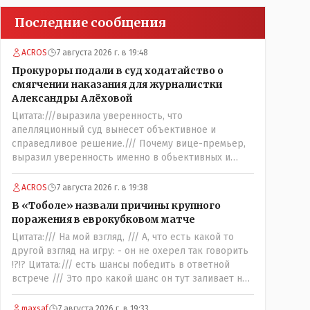
Последние сообщения
ACROS
7 августа 2026 г. в 19:48
Прокуроры подали в суд ходатайство о
смягчении наказания для журналистки
Александры Алёховой
Цитата:///выразила уверенность, что
апелляционный суд вынесет объективное и
справедливое решение./// Почему вице-премьер,
выразил уверенность именно в обьективных и
справедливых действиях и решении именно
АПЕЛЛЯЦИОННОГО суда, а не суда ПЕРВОЙ
ACROS
7 августа 2026 г. в 19:38
инстанции ??? Значит она посчитала что суд первой
В «Тоболе» назвали причины крупного
инстанции вынес: - ."....НЕ ОБЬЕКТИВНОЕ и
поражения в еврокубковом матче
НЕСПРАВЕДЛИВОЕ решение....." - так можно
Цитата:/// На мой взгляд, /// А, что есть какой то
интрепретировать её высказывание ???
другой взгляд на игру: - он не охерел так говорить
!?!? Цитата:/// есть шансы победить в ответной
встрече /// Это про какой шанс он тут заливает нам
в уши: - ".. забить на своём поле ЧЕТЫРЕ гола и при
этом не пропустить ни ОДНОГО,,,,"- сказки Венского
maxsaf
7 августа 2026 г. в 19:33