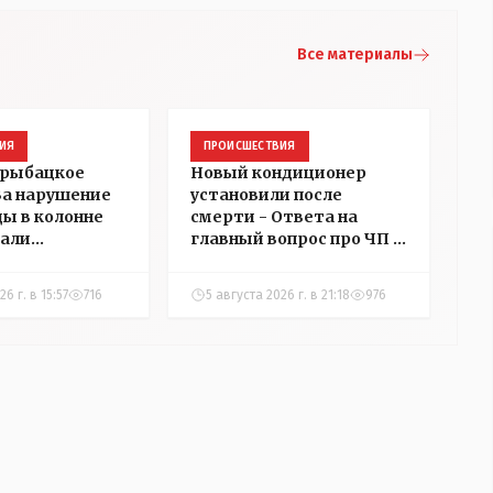
Все материалы
ИЯ
ПРОИСШЕСТВИЯ
 рыбацкое
Новый кондиционер
 За нарушение
установили после
ды в колонне
смерти - Ответа на
али
главный вопрос про ЧП в
в
детском центре
ний в
Костаная "НГ"
6 г. в 15:57
716
5 августа 2026 г. в 21:18
976
добивалась три дня