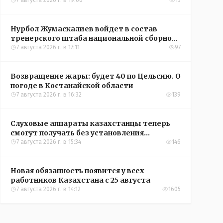
окупятся?
7 августа 2026 г. в 19:00
13
Нурбол Жумаскалиев войдет в состав
тренерского штаба национальной сборной
Казахстана по футболу
7 августа 2026 г. в 17:11
97
Возвращение жары: будет 40 по Цельсию. О
погоде в Костанайской области
7 августа 2026 г. в 16:32
139
Слуховые аппараты казахстанцы теперь
смогут получать без установления
инвалидности
7 августа 2026 г. в 15:34
146
Новая обязанность появится у всех
работников Казахстана с 25 августа
7 августа 2026 г. в 14:12
1605