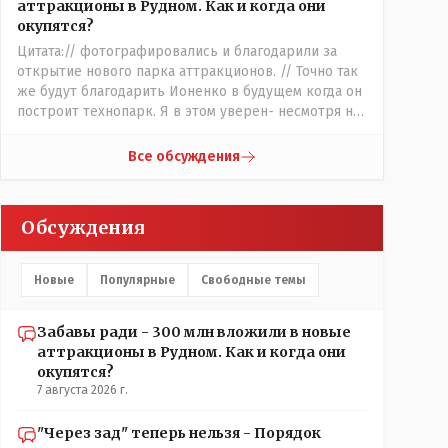
аттракционы в Рудном. Как и когда они
оборудования, прибавьте сюда ещё :- зарплата
окупятся?
персонала, налоги, амортизация оборудования, его
Цитата:// фотографировались и благодарили за
техобслуживание, покупка запчастей,
открытие нового парка аттракционов. // Точно так
электроэнергия, накладные и другие
же будут благодарить Ионенко в будущем когда он
непредвиденные расходы. И это не отнимая
построит технопарк. Я в этом уверен- несмотря на
морозные дни, непогоду и прочие нерабочие дни.
усилия некоего блогера и 50 примкнувших к нему
кучки рудненских манкуртов. По традиции нашего
Все обсуждения
пенсионера завершу свой комент строками из
советской песни: "...это наша с тобою страна- это
наша с тобой биография...."
Обсуждения
Новые
Популярные
Свободные темы
Забавы ради - 300 млн вложили в новые
аттракционы в Рудном. Как и когда они
окупятся?
7 августа 2026 г.
"Через зад" теперь нельзя - Порядок