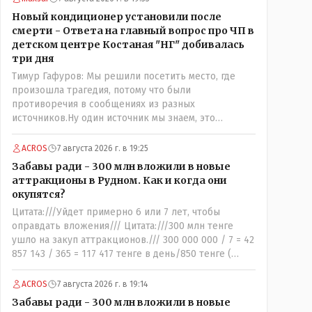
леса. Цитата://я поздравляю их с этой победой//
Новый кондиционер установили после
Значит морально: - игроки Тобола уже проиграли
смерти - Ответа на главный вопрос про ЧП в
ответную встречу: - чудо на поле не бывает, если
детском центре Костаная "НГ" добивалась
только у тебя в команде играет сам Марадона....
три дня
Тимур Гафуров: Мы решили посетить место, где
произошла трагедия, потому что были
противоречия в сообщениях из разных
источников.Ну один источник мы знаем, это
правозащитный центр, они утверждают, что ничего
толком не работало на момент трагедии. А кто
ACROS
7 августа 2026 г. в 19:25
второй источник, с противоречивой информацией?
Забавы ради - 300 млн вложили в новые
Кто до вашей поездки утверждал, что там все ОК,
аттракционы в Рудном. Как и когда они
не жарко, и всё работает как надо?
окупятся?
Цитата:///Уйдет примерно 6 или 7 лет, чтобы
оправдать вложения/// Цитата:///300 млн тенге
ушло на закуп аттракционов./// 300 000 000 / 7 = 42
857 143 / 365 = 117 417 тенге в день/850 тенге (
средняя стоимость билета) - 138 человек в день -
такая должна быть средняя минимальная
ACROS
7 августа 2026 г. в 19:14
ежедневная посещаемость этих атракционов и
Забавы ради - 300 млн вложили в новые
только лишь для того что бы "отбить" стоимость