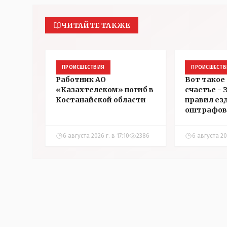
ЧИТАЙТЕ ТАКЖЕ
ПРОИСШЕСТВИЯ
ПРОИСШЕСТВ
Работник АО
Вот такое
«Казахтелеком» погиб в
счастье -
Костанайской области
правил ез
оштрафов
участнико
соревнова
6 августа 2026 г. в 17:10
2386
6 августа 202
Аркалыке