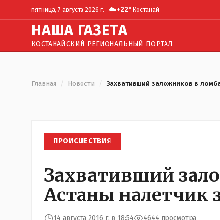
☁️
+
22
°
пятница, 7 августа 2026 г.
Костанай
Н
АША
Г
АЗЕТА
КОСТАНАЙСКИЙ РЕГИОНАЛЬНЫЙ ПОРТАЛ
Главная
/
Новости
/
Захвативший заложников в ломба
ПРОИСШЕСТВИЯ
Захвативший зало
Астаны налетчик 
14 августа 2016 г. в 18:54
4644 просмотра