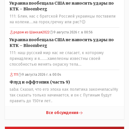
дружащих с школьными курсами предметов, в
Украина пообещала США не наносить удары по
частности биологии и математики. Vlad Kostanai: Поэтому
КТК – Bloomberg
люди и отказываются и я в том числе своих не
111: Блин, нас с братской Россией украинцы поставили
прививал.Лично я вам и тем другим людям благодарен.
на колени.....на горох,гречку или рис?😊
Добровольные действия направленные на сокращение
частотности появления в популяции соответствующих
родом из Шанхая2022
9 августа 2026 г. в 00:56
комбинаций генов заслуживают благодарности. Мы и
Украина пообещала США не наносить удары по
без того основательно загубили нормальный
КТК – Bloomberg
естественный отбор.
111: наш русский мир нас не спасает, к которому
принадлежу и я.........хамелеоны известны своей
способностью менять окраску тела....
111
9 августа 2026 г. в 00:04
Флуд и оффтопик (часть 9)
saba: Сказал, что его эпоха как политика закончилась!Ну
так сказать только начинается, и он с Путиным будут
править до 150ти лет..
Все обсуждения