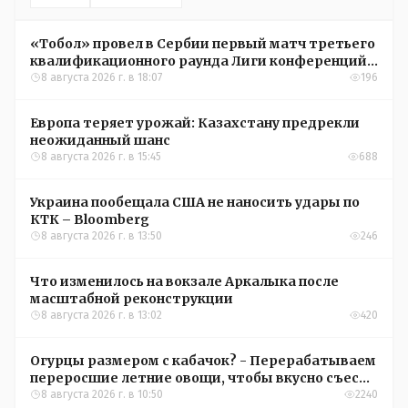
«Тобол» провел в Сербии первый матч третьего
квалификационного раунда Лиги конференций
УЕФА
8 августа 2026 г. в 18:07
196
Европа теряет урожай: Казахстану предрекли
неожиданный шанс
8 августа 2026 г. в 15:45
688
Украина пообещала США не наносить удары по
КТК – Bloomberg
8 августа 2026 г. в 13:50
246
Что изменилось на вокзале Аркалыка после
масштабной реконструкции
8 августа 2026 г. в 13:02
420
Огурцы размером с кабачок? - Перерабатываем
переросшие летние овощи, чтобы вкусно съесть
зимой
8 августа 2026 г. в 10:50
2240