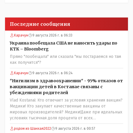
Последние сообщения
Карачун
9 августа 2026 г. в 06:33
Украина пообещала США не наносить удары по
КТК – Bloomberg
Прямо "пообещала" или сказала "мы постараемся но там
как получится"?
Карачун
9 августа 2026 г. в 06:24
"Нигилизм в здравоохранении" - 95% отказов от
вакцинации детей в Костанае связаны с
убеждениями родителей
Vlad Kostanai: Кто отвечает за условия хранения вакцин?
Медики! Кто закупает качественные вакцины от
мировых производителей? Медики!Даже при идеальных
условиях тысячная доля процента от всех
вакцинированных может иметь плохие последствия от
родом из Шанхая2022
9 августа 2026 г. в 00:57
прививки. Бумага нужна как защита от дол.....бов не