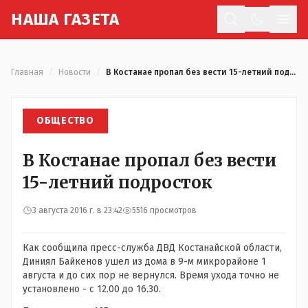
Н
АША
Г
АЗЕТА
Отк
Главная
/
Новости
/
В Костанае пропал без вести 15-летний подросток
ОБЩЕСТВО
В Костанае пропал без вести
15-летний подросток
3 августа 2016 г. в 23:42
5516 просмотров
Как сообщила пресс-служба ДВД Костанайской области,
Диниял Байкенов ушел из дома в 9-м микрорайоне 1
августа и до сих пор не вернулся. Время ухода точно не
установлено - с 12.00 до 16.30.