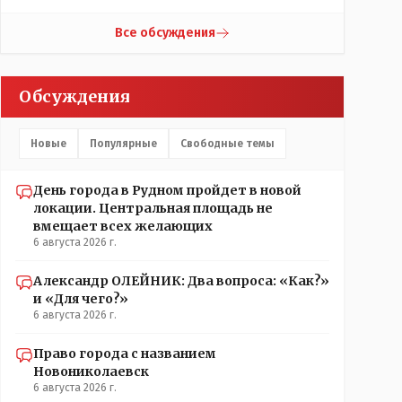
гор.маслихат и без истерик - вперёд. Под лежачий
локации.// Просто по русски написать: "...пройдёт в
камень- вода не потечёт. Насчёт ономастов: -
другом месте..." - нельзя было.???
Все обсуждения
нужны русскоязычные ономасты - я думаю они
найдутся.
Обсуждения
Новые
Популярные
Свободные темы
День города в Рудном пройдет в новой
локации. Центральная площадь не
вмещает всех желающих
6 августа 2026 г.
Александр ОЛЕЙНИК: Два вопроса: «Как?»
и «Для чего?»
6 августа 2026 г.
Право города с названием
Новониколаевск
6 августа 2026 г.