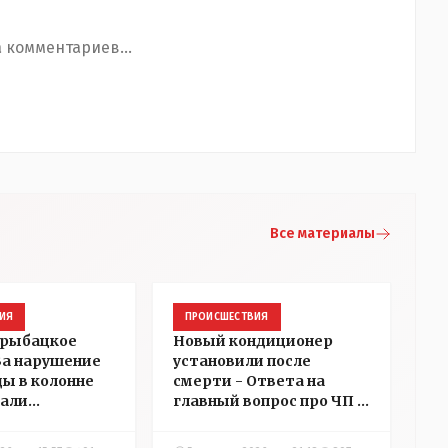
 комментариев...
Все материалы
ИЯ
ПРОИСШЕСТВИЯ
 рыбацкое
Новый кондиционер
 За нарушение
установили после
ды в колонне
смерти - Ответа на
али
главный вопрос про ЧП в
в
детском центре
ний в
Костаная "НГ"