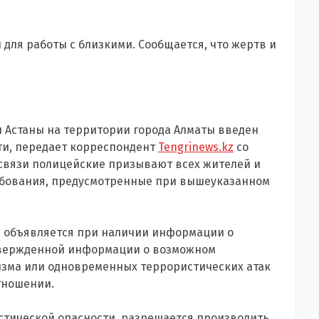
и для работы с близкими. Сообщается, что жертв и
ени Астаны на территории города Алматы введен
ти, передает корреспондент
Tengrinews.kz
со
 связи полицейские призывают всех жителей и
ребования, предусмотренные при вышеуказанном
ь объявляется при наличии информации о
твержденной информации о возможном
изма или одновременных террористических атак
тношении.
стической опасности, разрешается производить