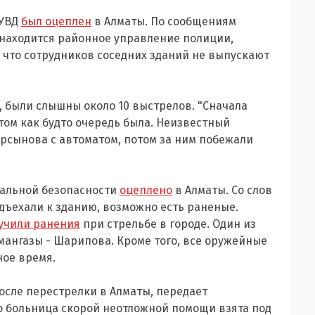
РУВД
был оцеплен
в Алматы. По сообщениям
 находится районное управление полиции,
 что сотрудников соседних зданий не выпускают
 были слышны около 10 выстрелов. "Сначала
том как будто очередь была. Неизвестный
урсынова с автоматом, потом за ним побежали
нальной безопасности
оцеплено
в Алматы. Со слов
дъехали к зданию, возможно есть раненые.
учили ранения
при стрельбе в городе. Один из
мангазы - Шарипова. Кроме того, все оружейные
ое время.
осле перестрелки в Алматы, передает
о больница скорой неотложной помощи взята под