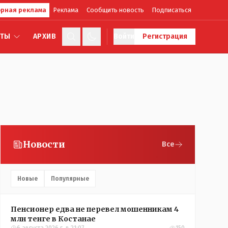
рная реклама
Реклама
Сообщить новость
Подписаться
КТЫ
АРХИВ
Войти
Регистрация
Новости
Все
Новые
Популярные
Пенсионер едва не перевел мошенникам 4
млн тенге в Костанае