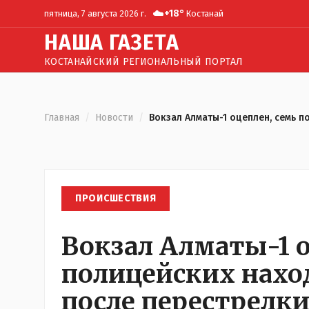
☁️
+
18
°
пятница, 7 августа 2026 г.
Костанай
Н
АША
Г
АЗЕТА
КОСТАНАЙСКИЙ РЕГИОНАЛЬНЫЙ ПОРТАЛ
Главная
/
Новости
/
Вокзал Алматы-1 оцеплен, семь 
ПРОИСШЕСТВИЯ
Вокзал Алматы-1 о
полицейских нахо
после перестрелк