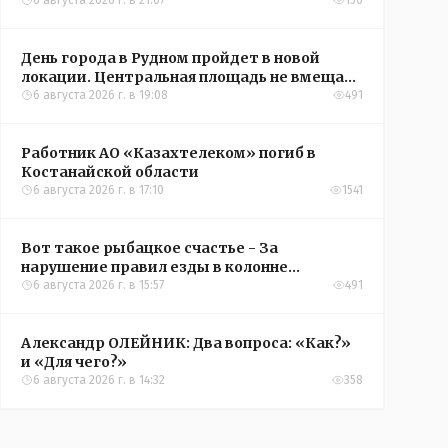
6 августа 2026 г. в 21:07
150
День города в Рудном пройдет в новой
локации. Центральная площадь не вмещает
всех желающих
6 августа 2026 г. в 19:08
491
Работник АО «Казахтелеком» погиб в
Костанайской области
6 августа 2026 г. в 17:10
1541
Вот такое рыбацкое счастье - За
нарушение правил езды в колонне
оштрафовали участников соревнований в
6 августа 2026 г. в 15:57
491
Аркалыке
Александр ОЛЕЙНИК: Два вопроса: «Как?»
и «Для чего?»
6 августа 2026 г. в 14:32
358