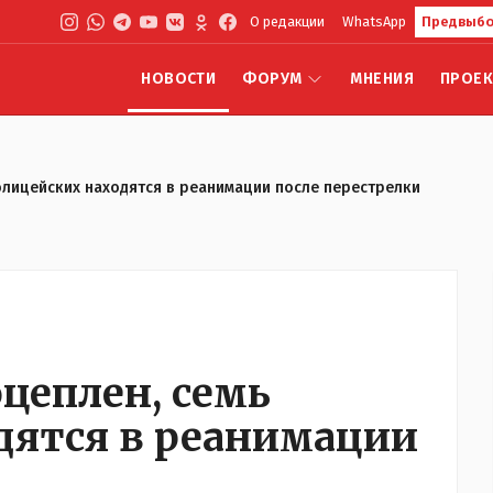
О редакции
WhatsApp
Предвыбо
НОВОСТИ
ФОРУМ
МНЕНИЯ
ПРОЕ
полицейских находятся в реанимации после перестрелки
цеплен, семь
дятся в реанимации
и