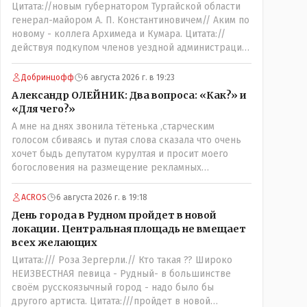
Цитата://новым губернатором Тургайской области
бы.
генерал-майором А. П. Константиновичем// Аким по
новому - коллега Архимеда и Кумара. Цитата://
действуя подкупом членов уездной администрации,
о// Цитата://Последовала спекуляция земельными
участками,// Интересно: - тогда был
Добринцофф
6 августа 2026 г. в 19:23
антикорруционный комитет ??? Цитата:///
Александр ОЛЕЙНИК: Два вопроса: «Как?» и
киргизское население // Казахи. Цитата://
«Для чего?»
Административный персонал в 1885 году состоял из
А мне на днях звонила тётенька ,старческим
уездного начальника, старшего и младшего
голосом сбиваясь и путая слова сказала что очень
помощников и двух письмоводителей, в уездном
хочет быдь депутатом курултая и просит моего
управлении выделились отделы полиции, суда и
богословения на размещение рекламных
городской управы. Имелись уездный и
материалов на фасаде и внутри магазина,на что я ей
ветеринарный врачи, повивальная бабка,
честно сказал,что от вас даромедов пользы для
фельдшер, открылась аптека.// Областной акимат -
ACROS
6 августа 2026 г. в 19:18
людей нет никакой,а потому использовать мой
по нынешнему. Цитата:///В честь основателя города
День города в Рудном пройдет в новой
магазин как платформу для раздачи пустых
Константиновича в Костанае не назвали улицу и не
локации. Центральная площадь не вмещает
обещаний я не позволю,на это разговор и
установили памятник.// vofkakst: Где ономасты,
всех желающих
закончился.
которые топят за возвращение исторических
Цитата:/// Роза Зергерли.// Кто такая ?? Широко
названий?Какие проблемы, почему кто то должен
НЕИЗВЕСТНАЯ певица - Рудный- в большинстве
делать что то за вас- - выдвинете идею, создайте
своём русскоязычный город - надо было бы
инициативную группу, напишите ходатайство в
другого артиста. Цитата:///пройдет в новой