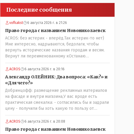
Последние сообщения
vofkakst
6 августа 2026 г. в 21:26
Право города с названием Новониколаевск
ACROS: без истерик - вперёд.Так истерик-то нет)
Мне интересно, надрываются, бедолаги, чтобы
вернуть исторические названия городам и весям.
Вернут ли переименованному кОстанаю
историческое имя? Ведь для этого же эти она..
ономасты существуют)) Или тут тоже двойной
ACROS
6 августа 2026 г. в 20:16
стандарт есть?
Александр ОЛЕЙНИК: Два вопроса: «Как?» и
«Для чего?»
Добринцофф: размещение рекламных материалов
на фасаде и внутри магазина,У вас вроде есть
практическая смекалка: - согласились бы и задрали
цену - получили бы хоть какую то пользу от
будущих депутатов, как говориться- с паршивой
овцы хоть шерсти клок, тем более эта тётенька
ACROS
6 августа 2026 г. в 20:08
платила бы не со своего кармана, а с халявных,
Право города с названием Новониколаевск
партийных денег.- думаю сильно не торговалась