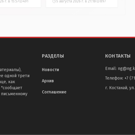
6 г. в 15:57
491
5 августа 2026 г. в 21:18
897
добивалась три дня
РАЗДЕЛЫ
КОНТАКТЫ
Email:
ng@ng.k
атериалы),
Новости
ее одной трети
Телефон
:
+7 (7
Архив
це, как
 "сообщает
г. Костанай, ул
Соглашение
о письменному