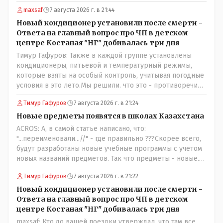
maxsaf
7 августа 2026 г. в 21:44
Новый кондиционер установили после смерти -
Ответа на главный вопрос про ЧП в детском
центре Костаная "НГ" добивалась три дня
Тимур Гафуров: Также в каждой группе установлены
кондиционеры, питьевой и температурный режимы,
которые взяты на особый контроль, учитывая погодные
условия в это лето.Мы решили. что это - противоречие.
Вы считаете иначе?Ну тут противоречия нет. Этот
Тимур Гафуров
7 августа 2026 г. в 21:24
комментарий прозвучал на следующий день после
трагедии, то есть 29 июля, когда спешно установили и
Новые предметы появятся в школах Казахстана
воду, и новые кондиционеры, и впервые поставили
ACROS: А, в самой статье написано, что:
температурный режим на контроль. То есть первая
"...переименовали...//" - где правильно ???Скорее всего,
часть - информация до трагедии, вторая часть -
будут разработаны новые учебные программы с учетом
информация после трагедии, когда все уже было
новых названий предметов. Так что предметы - новые.
исправлено.
Хоть и переименованные)
Тимур Гафуров
7 августа 2026 г. в 21:22
Новый кондиционер установили после смерти -
Ответа на главный вопрос про ЧП в детском
центре Костаная "НГ" добивалась три дня
maxsaf: Кто до вашей поездки утверждал, что там все