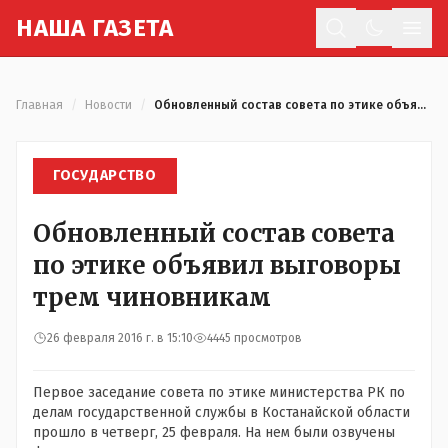
Н
АША
Г
АЗЕТА
Отк
Главная
/
Новости
/
Обновленный состав совета по этике объявил выговоры трем чиновникам
ГОСУДАРСТВО
Обновленный состав совета
по этике объявил выговоры
трем чиновникам
26 февраля 2016 г. в 15:10
4445 просмотров
Первое заседание совета по этике министерства РК по
делам государственной службы в Костанайской области
прошло в четверг, 25 февраля. На нем были озвучены