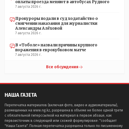
оплаты проезда меняют в автобусах Рудного
7 августа 2026 г.
Прокуроры подали в суд ходатайство о
смягчении наказания для журналистки
Александры Алёховой
7 августа 2026 г.
В «Тоболе» назвали причины крупного
поражения в еврокубковом матче
7 августа 2026 г.
Все обсуждения
НАША ГАЗЕТА
Перепечатка материалов (включая фото, видео и аудиоматериалы),
размещенных на www.ng.kz, разрешена в объеме не более одной трети
с обязательной гиперссылкой на материал в первом абзаце, как
первоисточник в следующей или схожей формулировке: "сообщает
"Наша Газета". Полная перепечатка разрешена только по письменному