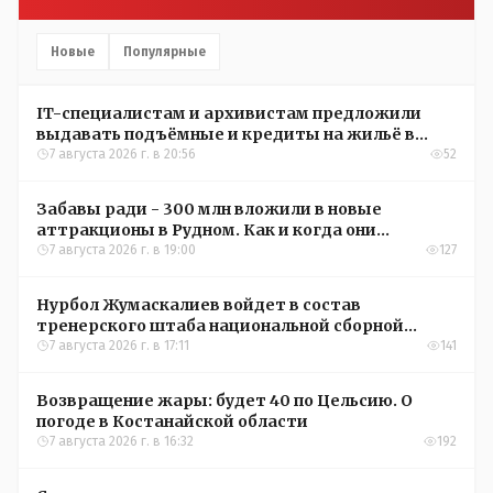
Новые
Популярные
IT-специалистам и архивистам предложили
выдавать подъёмные и кредиты на жильё в
сёлах Казахстана
7 августа 2026 г. в 20:56
52
Забавы ради - 300 млн вложили в новые
аттракционы в Рудном. Как и когда они
окупятся?
7 августа 2026 г. в 19:00
127
Нурбол Жумаскалиев войдет в состав
тренерского штаба национальной сборной
Казахстана по футболу
7 августа 2026 г. в 17:11
141
Возвращение жары: будет 40 по Цельсию. О
погоде в Костанайской области
7 августа 2026 г. в 16:32
192