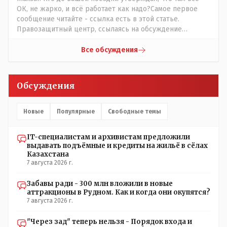
ОК, не жарко, и всё работает как надо?Самое первое
сообщение читайте - ссылка есть в этой статье.
Правозащитный центр, ссылаясь на обсуждение
сотрудников интерната в рабочем чате, которые
прислали ему в виде аудиосообщений, пишет, что
Все обсуждения
воспитатели долго добивались установки
кондиционеров в помещениях, где есть дети, однако к
настоящему времени их установили только в
Обсуждения
помещениях, предназначенных для административно-
управленческого персонала. И Также в каждой группе
установлены кондиционеры, питьевой и температурный
Новые
Популярные
Свободные темы
режимы, которые взяты на особый контроль, учитывая
погодные условия в это лето. Мы решили. что это -
IT-специалистам и архивистам предложили
противоречие. Вы считаете иначе?
выдавать подъёмные и кредиты на жильё в сёлах
Казахстана
7 августа 2026 г.
Забавы ради - 300 млн вложили в новые
аттракционы в Рудном. Как и когда они окупятся?
7 августа 2026 г.
"Через зад" теперь нельзя - Порядок входа и