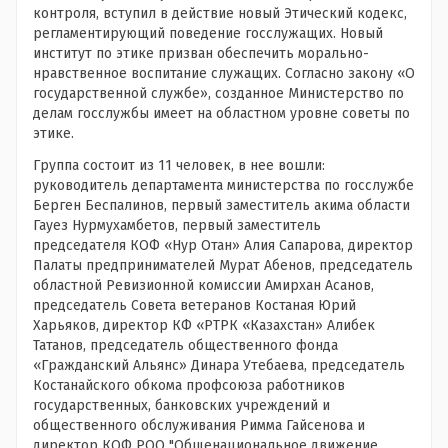
контроля, вступил в действие новый Этический кодекс,
регламентирующий поведение госслужащих. Новый
институт по этике призван обеспечить морально-
нравственное воспитание служащих. Согласно закону «О
государственной службе», созданное Министерство по
делам госслужбы имеет на областном уровне советы по
этике.
Группа состоит из 11 человек, в нее вошли:
руководитель департамента министерства по госслужбе
Берген Беспалинов, первый заместитель акима области
Гауез Нурмухамбетов, первый заместитель
председателя КОФ «Нур Отан» Алия Сапарова, директор
Палаты предпринимателей Мурат Абенов, председатель
областной Ревизионной комиссии Амирхан Асанов,
председатель Совета ветеранов Костаная Юрий
Харьяков, директор КФ «РТРК «Казахстан» Алибек
Татанов, председатель общественного фонда
«Гражданский Альянс» Динара Утебаева, председатель
Костанайского обкома профсоюза работников
государственных, банковских учреждений и
общественного обслуживания Римма Гайсенова и
директор КОФ РОО "Общенациональное движение