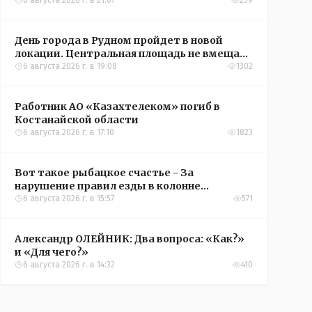
6 августа 2026 г. в 21:07
239
День города в Рудном пройдет в новой
локации. Центральная площадь не вмещает
всех желающих
6 августа 2026 г. в 19:08
1302
Работник АО «Казахтелеком» погиб в
Костанайской области
6 августа 2026 г. в 17:10
1823
Вот такое рыбацкое счастье - За
нарушение правил езды в колонне
оштрафовали участников соревнований в
6 августа 2026 г. в 15:57
571
Аркалыке
Александр ОЛЕЙНИК: Два вопроса: «Как?»
и «Для чего?»
6 августа 2026 г. в 14:32
410