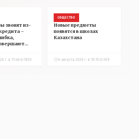
ОБЩЕСТВО
ы звонят из-
Новые предметы
 кредита –
появятся в школах
шибка,
Казахстана
совершают
нцы
6 г. в 11:46
1820
6 августа 2026 г. в 10:15
369