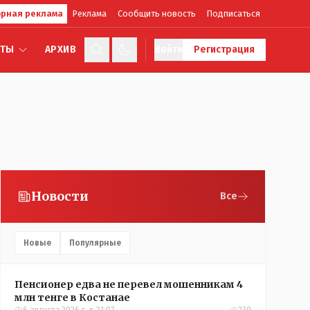
рная реклама
Реклама
Сообщить новость
Подписаться
КТЫ
АРХИВ
Войти
Регистрация
Новости
Все
Новые
Популярные
Пенсионер едва не перевел мошенникам 4
млн тенге в Костанае