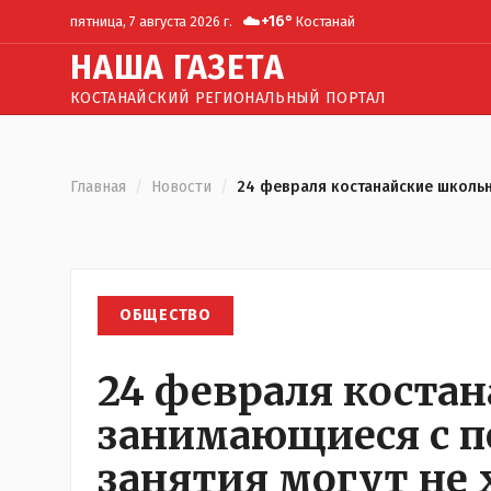
☁️
+
16
°
пятница, 7 августа 2026 г.
Костанай
Н
АША
Г
АЗЕТА
КОСТАНАЙСКИЙ РЕГИОНАЛЬНЫЙ ПОРТАЛ
Главная
/
Новости
/
24 февраля костанайские школьни
ОБЩЕСТВО
24 февраля коста
занимающиеся с п
занятия могут не 