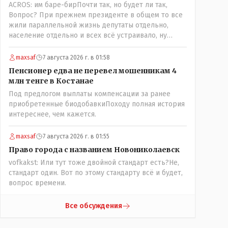
ACROS: им баре-бирПочти так, но будет ли так,
поселения ниже по Тоболу около брода,
Вопрос? При прежнем президенте в общем то все
находившегося около урочища Кустанай,
жили параллельной жизнь депутаты отдельно,
предложив назвать его Ново-Николаевским...." Так
население отдельно и всех всё устраивало, ну
что всё в цвет: - Кустанай - историческое название,
кроме отдельных очень активных членов общества,
а Ново -Николаевск - его назвали пришлые люди.
их всегда быстро выявляли и кого за границу, кого
maxsaf
7 августа 2026 г. в 01:58
в камеру, но они не делали погоду в общественно-
Пенсионер едва не перевел мошенникам 4
политической жизни страны! А теперь когда власть
млн тенге в Костанае
потихоньку забирается в карман к народу многим
Под предлогом выплаты компенсации за ранее
уже хочется спросить у депутатов:" А народные ли
приобретенные биодобавкиПоходу полная история
вы избранники?" Но те глухо отгородились
интереснее, чем кажется.
обезличивающей стеной партии, которую якобы мы
избрали и спросить увы не получается! Парадкс в
том что и власти это не особо нужно, когда пар
maxsaf
7 августа 2026 г. в 01:55
скапливается, ему требуется выход, а депутаты
Право города с названием Новониколаевск
были бы идеальным барашком на заклание! Но как
vofkakst: Или тут тоже двойной стандарт есть?Не,
обычно, спешили, до конца не продумали, а тут ещё
стандарт один. Вот по этому стандарту всё и будет,
на важных постах где думать должны были никого
вопрос времени.
не оказалось(отдыхали где то) вот так всё и
получилось!
Все обсуждения