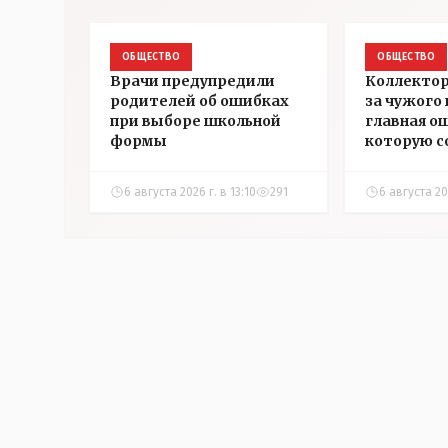
ОБЩЕСТВО
ОБЩЕСТВО
Врачи предупредили
Коллектор
родителей об ошибках
за чужого
при выборе школьной
главная о
формы
которую 
казахста
6 августа 2026 г. в 13:10
291
6 августа 202