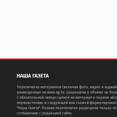
НАША ГАЗЕТА
Перепечатка материалов (включая фото, видео и аудиом
размещенных на www.ng.kz, разрешена в объеме не бол
с обязательной гиперссылкой на материал в первом абза
первоисточник в следующей или схожей формулировке:
"Наша Газета". Полная перепечатка разрешена только п
соглашению с редакцией сайта