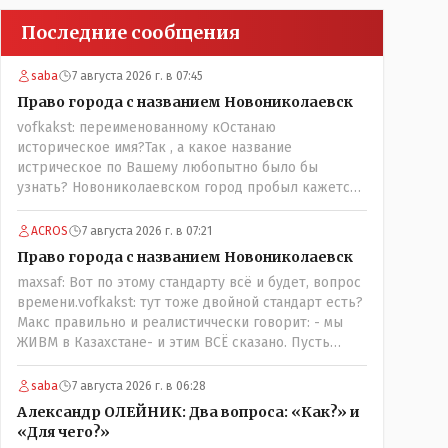
Последние сообщения
saba
7 августа 2026 г. в 07:45
Право города с названием Новониколаевск
vofkakst: переименованному кОстанаю
историческое имя?Так , а какое название
истрическое по Вашему любопытно было бы
узнать? Новониколаевском город пробыл кажется
лет 14! Всё остальное время был в русской версии
Кустанаем, теперь в казахской версии Костанай.
ACROS
7 августа 2026 г. в 07:21
Что не так? При чём здесь ономасты? Был
Право города с названием Новониколаевск
например Константинополь в римской версии, стал
maxsaf: Вот по этому стандарту всё и будет, вопрос
Стамбул в турецкой, какое название здесь
времени.vofkakst: тут тоже двойной стандарт есть?
историческое?
Макс правильно и реалистиччески говорит: - мы
ЖИВМ в Казахстане- и этим ВСЁ сказано. Пусть
люди попробуют- вдруг получиться, хотя навряд ли,
вы же сами сказали: "....чтобы вернуть
saba
7 августа 2026 г. в 06:28
исторические названия городам и весям...."
Александр ОЛЕЙНИК: Два вопроса: «Как?» и
историческое название согласно этой же статьи :-
«Для чего?»
Цитата:..."...Комиссия утвердила новое место для