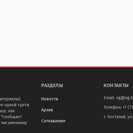
РАЗДЕЛЫ
КОНТАКТЫ
Email:
ng@ng.k
атериалы),
Новости
ее одной трети
Телефон
:
+7 (7
Архив
це, как
 "сообщает
г. Костанай, ул
Соглашение
о письменному