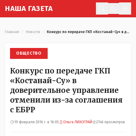
Н
АША
Г
АЗЕТА
Отк
Главная
/
Новости
/
Конкурс по передаче ГКП «Костанай-Су» в доверительное управление отменили из-за соглашения с ЕБРР
ОБЩЕСТВО
Конкурс по передаче ГКП
«Костанай-Су» в
доверительное управление
отменили из-за соглашения
с ЕБРР
19 февраля 2016 г. в 16:05
Ольга ЛИХОГРАЙ
2746 просмотров