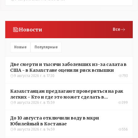
Новости
Все
Новые
Популярные
Две смерти и тысячи заболевших из-за салата в
США - в Казахстане оценили риск вспышки
9 августа 2026 г. в 17:30
793
Казахстанцам предлагают провериться на рак
легких - Кто и где это может сделать в
Костанайской области
9 августа 2026 г. в 15:59
399
До 10 августа отключили воду в мкрн
Юбилейный в Костанае
9 августа 2026 г. в 14:59
556