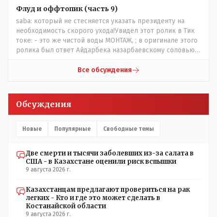
сносить пожалуйста ,а как на века построить слабо.....Вы
Флуд и оффтопик (часть 9)
вот господин Бондаренко большой учёный прошлись
saba: который не стесняется указать президенту на
бы по историческим постройкам сколько было
необходимость скорого ухода!Увидел этот ролик в Тик
ликвидировано в советское время и в наше.......
токе: - это же чистой воды МОНТАЖ, ; в оригинале этого
ролика был ответ Айдарбека назарбаевскому соловью
на его якобы критику партии Республика. Я думаю: - они
просто напросто - КЛОУНЫ или МАРИОНЕТКИ власти и
Все обсуждения
пикировка между ними - это сделано или
срежисировано кем то из АП для того что бы создать
видимость ИНТРИГИ выборов, его как бы и якобы
Обсуждения
НАКАЛ - и тот и этот без разрешения АП - и шага,
вернее и голоса не подадут. - в принципе вы же видите
- идёт СКУЧНАЯ и НУДНАЯ и МОНОТОННАЯ и полностью
Новые
Популярные
Свободные темы
КОНТРОЛИРУЕМАЯ якобы предвыборная агитация Если
вдруг они захотят гавкнуть что либо по своему
Две смерти и тысячи заболевших из-за салата в
усмотрению: - их мгновенно лишать возможности идти
США - в Казахстане оценили риск вспышки
на выборы и не дадут им места в будущем Курултае: -
9 августа 2026 г.
кстати, я думаю в АП и уже и места распределили между
партиями.
Казахстанцам предлагают провериться на рак
легких - Кто и где это может сделать в
Костанайской области
9 августа 2026 г.