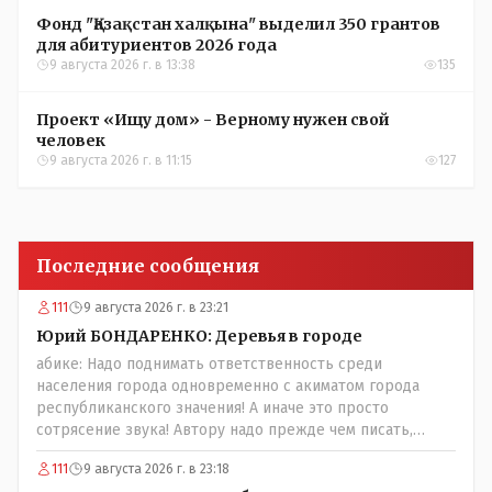
Фонд "Қазақстан халқына" выделил 350 грантов
для абитуриентов 2026 года
9 августа 2026 г. в 13:38
135
Проект «Ищу дом» - Верному нужен свой
человек
9 августа 2026 г. в 11:15
127
Последние сообщения
111
9 августа 2026 г. в 23:21
Юрий БОНДАРЕНКО: Деревья в городе
абике: Надо поднимать ответственность среди
населения города одновременно с акиматом города
республиканского значения! А иначе это просто
сотрясение звука! Автору надо прежде чем писать,
необходимо самому обратиться в ЖКХ акимата и
111
9 августа 2026 г. в 23:18
разобраться прежде чем своей статьей провоцировать