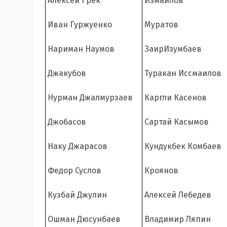
Алексей Грек
Измаилов
Иван Гуржуенко
Муратов
Нариман Наумов
ЗаирИзумбаев
Джакубов
Туракан Иссмаилов
Нурман Джалмурзаев
Каргли Касенов
Джобасов
Сартай Касымов
Наку Джарасов
Кундукбек Комбаев
Федор Суслов
Кроянов
Кузбай Джулин
Алексей Лебедев
Ошман Дюсунбаев
Владимир Ляпин