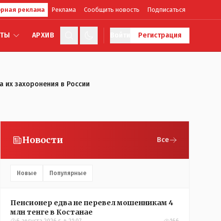
рная реклама
Реклама
Сообщить новость
Подписаться
КТЫ
АРХИВ
Войти
Регистрация
а их захоронения в России
Новости
Все
Новые
Популярные
Пенсионер едва не перевел мошенникам 4
млн тенге в Костанае