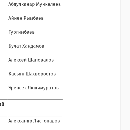
Абдулканар Мункелеев
Айнен Рымбаев
Тургимбаев
Булат Хандамов
Алексей Шаповалов
Касьян Шахворостов
Эренсек Якшимуратов
ий
Александр Листопадов