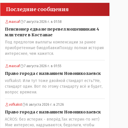
Последние сообщения
maxsaf
7 августа 2026 г. в 01:58
Пенсионер едва не перевел мошенникам 4
млн тенге в Костанае
Под предлогом выплаты компенсации за ранее
приобретенные биодобавкиПоходу полная история
интереснее, чем кажется.
maxsaf
7 августа 2026 г. в 01:55
Право города с названием Новониколаевск
vofkakst: Или тут тоже двойной стандарт есть?Не,
стандарт один. Вот по этому стандарту всё и будет,
вопрос времени.
vofkakst
6 августа 2026 г. в 21:26
Право города с названием Новониколаевск
ACROS: без истерик - вперёд.Так истерик-то нет)
Мне интересно, надрываются, бедолаги, чтобы