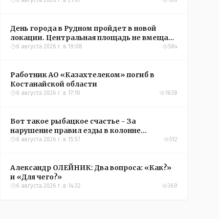
6 августа 2026 г. в 21:07
166
День города в Рудном пройдет в новой
локации. Центральная площадь не вмещает
всех желающих
6 августа 2026 г. в 19:08
584
Работник АО «Казахтелеком» погиб в
Костанайской области
6 августа 2026 г. в 17:10
1638
Вот такое рыбацкое счастье - За
нарушение правил езды в колонне
оштрафовали участников соревнований в
6 августа 2026 г. в 15:57
512
Аркалыке
Александр ОЛЕЙНИК: Два вопроса: «Как?»
и «Для чего?»
6 августа 2026 г. в 14:32
369