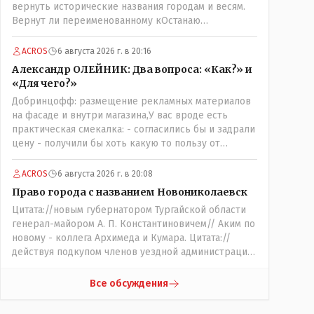
вернуть исторические названия городам и весям.
Вернут ли переименованному кОстанаю
историческое имя? Ведь для этого же эти она..
ономасты существуют)) Или тут тоже двойной
ACROS
6 августа 2026 г. в 20:16
стандарт есть?
Александр ОЛЕЙНИК: Два вопроса: «Как?» и
«Для чего?»
Добринцофф: размещение рекламных материалов
на фасаде и внутри магазина,У вас вроде есть
практическая смекалка: - согласились бы и задрали
цену - получили бы хоть какую то пользу от
будущих депутатов, как говориться- с паршивой
овцы хоть шерсти клок, тем более эта тётенька
ACROS
6 августа 2026 г. в 20:08
платила бы не со своего кармана, а с халявных,
Право города с названием Новониколаевск
партийных денег.- думаю сильно не торговалась
Цитата://новым губернатором Тургайской области
бы.
генерал-майором А. П. Константиновичем// Аким по
новому - коллега Архимеда и Кумара. Цитата://
действуя подкупом членов уездной администрации,
о// Цитата://Последовала спекуляция земельными
участками,// Интересно: - тогда был
Все обсуждения
антикорруционный комитет ??? Цитата:///
киргизское население // Казахи. Цитата://