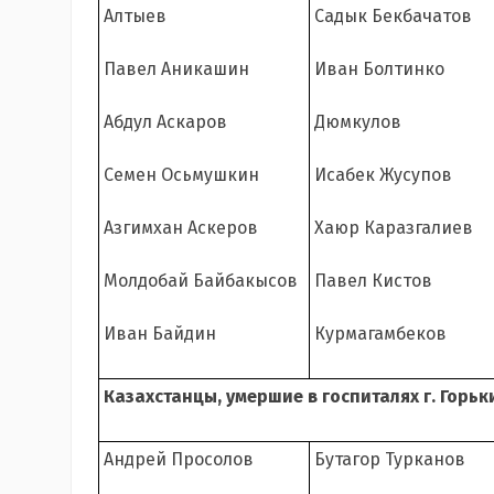
Алтыев
Садык Бекбачатов
Павел Аникашин
Иван Болтинко
Абдул Аскаров
Дюмкулов
Семен Осьмушкин
Исабек Жусупов
Азгимхан Аскеров
Хаюр Каразгалиев
Молдобай Байбакысов
Павел Кистов
Иван Байдин
Курмагамбеков
Казахстанцы, умершие в госпиталях г. Горьк
Андрей Просолов
Бутагор Турканов