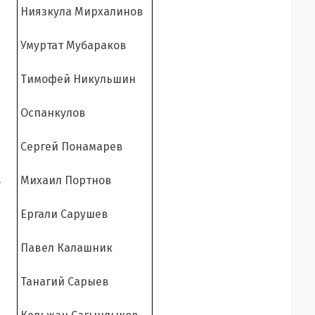
Ниязкула Мирхалинов
Умуртат Мубараков
Тимофей Никульшин
Оспанкулов
Сергей Понамарев
в
Михаил Портнов
Ергали Сарушев
Павел Калашник
Танагий Сарыев