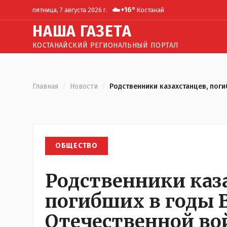
☁️
+
16
°
пятница, 7 августа 2026 г.
Костанай
Н
АША
Г
АЗЕТА
КОСТАНАЙСКИЙ РЕГИОНАЛЬНЫЙ ПОРТАЛ
Главная
/
Новости
/
Родственники казахстанцев, поги
ОБЩЕСТВО
Родственники каз
погибших в годы 
Отечественной во