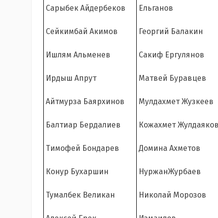
Сарыбек Айдербеков
Ельганов
Сейкимбай Акимов
Георгий Балакин
Ишлям Альменев
Сакиф Ергулянов
Ирдыш Апрут
Матвей Буравцев
Айтмурза Баярхинов
Мулдахмет Жузкеев
Балтиар Бердалиев
Кожахмет Жулдаяко
Тимофей Бондарев
Домина Ахметов
Конур Бухаршин
НуржанЖурбаев
Тумалбек Великан
Николай Морозов