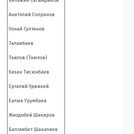
Кельжан Сагындыков
Анатолий Сопранов
Уонай Султанов
Таламбаев
Таилов (Таюлов)
Хазан Тисюнбаев
Ергалий Уджикей
Еалык Урумбаев
Жиодобей Шакиров
Балгамбет Шакалиев