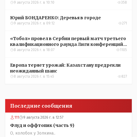
9 августа 2026 г. в 10:10
358
Юрий БОНДАРЕНКО: Деревья в городе
9 августа 2026 г. в 09:12
271
«Тобол» провел в Сербии первый матч третьего
квалификационного раунда Лиги конференций
УЕФА
8 августа 2026 г. в 18:07
1105
Европа теряет урожай: Казахстану предрекли
неожиданный шанс
8 августа 2026 г. в 15:45
827
Последние сообщения
111
9 августа 2026 г. в 12:57
Флуд и оффтопик (часть 9)
О, колобок у Золкина..