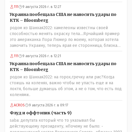
111
9 августа 2026 г. в 12:27
Украина пообещала США не наносить удары по
КТК – Bloomberg
родом из Шанхая2022: хамелеоны известны своей
способностью менять окраску тела....Ярчайший пример
это американка Лора Люмер по моему, которая хотела
замочить Украину, теперь ярая ее сторонница, близкая
к Трампу. Ну и западные страны тем более, которые
111
9 августа 2026 г. в 12:21
предоставляли Зеленскому убежище, чтоб он бежал и
которые развернулись потом на 180 или 360 градусов,
Украина пообещала США не наносить удары по
посмотрев на того, как он не сдался, но ты же там сам
КТК – Bloomberg
живешь и многое знаешь о тех, на кого работаешь.. Это
родом из Шанхая2022: на горох,гречку или рис?Когда
просто прагматизм и ничего личного. Победим мы, они
стоишь на коленях, важно чтобы не упасть еще и на
встанут под нас и наоборот и все это понимают..
локтя, больше думаешь об этом, а не о том, что есть под
коленями..
ACROS
9 августа 2026 г. в 09:17
Флуд и оффтопик (часть 9)
saba: депутата который что то указывал бы
действующему президенту, нПочему не было: -