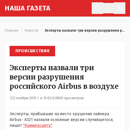
Н
АША
Г
АЗЕТА
Отк
Главная
/
Новости
/
Эксперты назвали три версии разрушения российского Airbus в воздухе
ПРОИСШЕСТВИЯ
Эксперты назвали три
версии разрушения
российского Airbus в воздухе
2 ноября 2015 г. в 15:02
9800 просмотров
Эксперты, прибывшие на место крушения лайнера
Airbus- А321 назвали основные версии случившегося,
пишет
"Коммерсантъ"
.