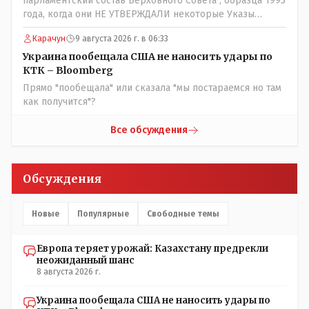
парламентский состав Верховного Совета , образца 1993
года, когда они НЕ УТВЕРЖДАЛИ некоторые Указы
Назарбаева, особенно в части выборов и перевыборов и
Карачун
9 августа 2026 г. в 06:33
некоторых вопросах внутренней политики, и тогда
Назарбай волевым Указом РАСПУСТИЛ этот бунтарский
Украина пообещала США не наносить удары по
состав. Имя - Серикболсын Абдильдин вам знакомо -
КТК – Bloomberg
юывший секретарь ЦК КП Казахстана , впоследствии -
Прямо "пообещала" или сказала "мы постараемся но там
депутат Верховного Совета и Мажлиса и Председатель
как получится"?
партии коммунстов- он в то время и после и причём
НЕОДНОКРАТНО, указывал и многократно на недостатки
Все обсуждения
Назарбая и предлагал ему самому ДОБРОВОЛЬНО уйти с
поста Президента.
Обсуждения
Новые
Популярные
Свободные темы
Европа теряет урожай: Казахстану предрекли
неожиданный шанс
8 августа 2026 г.
Украина пообещала США не наносить удары по