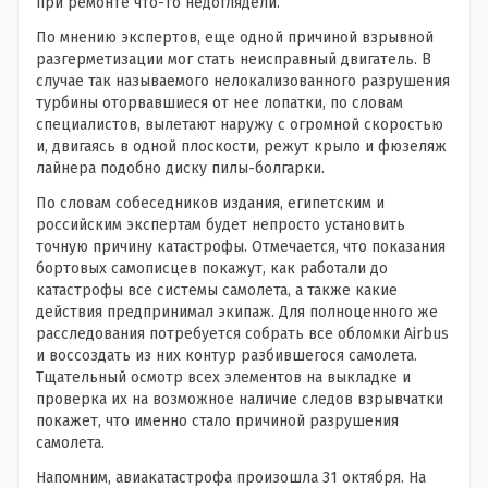
при ремонте что-то недоглядели.
По мнению экспертов, еще одной причиной взрывной
разгерметизации мог стать неисправный двигатель. В
случае так называемого нелокализованного разрушения
турбины оторвавшиеся от нее лопатки, по словам
специалистов, вылетают наружу с огромной скоростью
и, двигаясь в одной плоскости, режут крыло и фюзеляж
лайнера подобно диску пилы-болгарки.
По словам собеседников издания, египетским и
российским экспертам будет непросто установить
точную причину катастрофы. Отмечается, что показания
бортовых самописцев покажут, как работали до
катастрофы все системы самолета, а также какие
действия предпринимал экипаж. Для полноценного же
расследования потребуется собрать все обломки Airbus
и воссоздать из них контур разбившегося самолета.
Тщательный осмотр всех элементов на выкладке и
проверка их на возможное наличие следов взрывчатки
покажет, что именно стало причиной разрушения
самолета.
Напомним, авиакатастрофа произошла 31 октября. На