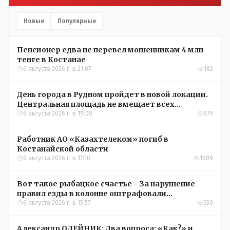
Новые
Популярные
Пенсионер едва не перевел мошенникам 4 млн
тенге в Костанае
6 августа 2026 г. в 21:07
182
День города в Рудном пройдет в новой локации.
Центральная площадь не вмещает всех
желающих
6 августа 2026 г. в 19:08
679
Работник АО «Казахтелеком» погиб в
Костанайской области
6 августа 2026 г. в 17:10
1689
Вот такое рыбацкое счастье - За нарушение
правил езды в колонне оштрафовали
участников соревнований в Аркалыке
6 августа 2026 г. в 15:57
530
Александр ОЛЕЙНИК: Два вопроса: «Как?» и