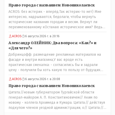
Право города с названием Новониколаевск
ACROS: без истерик - вперёд.Так истерик-то нет) Мне
интересно, надрываются, бедолаги, чтобы вернуть
исторические названия городам и весям. Вернут ли
переименованному кОстанаю историческое имя? Ведь
для этого же эти она.. ономасты существуют)) Или тут
ACROS
6 августа 2026 г. в 20:16
тоже двойной стандарт есть?
Александр ОЛЕЙНИК: Два вопроса: «Как?» и
«Для чего?»
Добринцофф: размещение рекламных материалов на
фасаде и внутри магазина,У вас вроде есть
практическая смекалка: - согласились бы и задрали
цену - получили бы хоть какую то пользу от будущих
депутатов, как говориться- с паршивой овцы хоть
ACROS
6 августа 2026 г. в 20:08
шерсти клок, тем более эта тётенька платила бы не со
своего кармана, а с халявных, партийных денег.- думаю
Право города с названием Новониколаевск
сильно не торговалась бы.
Цитата://новым губернатором Тургайской области
генерал-майором А. П. Константиновичем// Аким по
новому - коллега Архимеда и Кумара. Цитата:// действуя
подкупом членов уездной администрации, о// Цитата://
Последовала спекуляция земельными участками,//