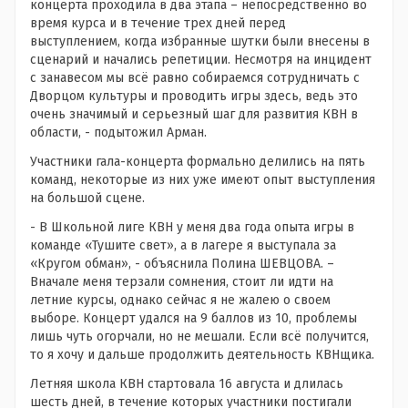
концерта проходила в два этапа – непосредственно во
время курса и в течение трех дней перед
выступлением, когда избранные шутки были внесены в
сценарий и начались репетиции. Несмотря на инцидент
с занавесом мы всё равно собираемся сотрудничать с
Дворцом культуры и проводить игры здесь, ведь это
очень значимый и серьезный шаг для развития КВН в
области, - подытожил Арман.
Участники гала-концерта формально делились на пять
команд, некоторые из них уже имеют опыт выступления
на большой сцене.
- В Школьной лиге КВН у меня два года опыта игры в
команде «Тушите свет», а в лагере я выступала за
«Кругом обман», - объяснила Полина ШЕВЦОВА. –
Вначале меня терзали сомнения, стоит ли идти на
летние курсы, однако сейчас я не жалею о своем
выборе. Концерт удался на 9 баллов из 10, проблемы
лишь чуть огорчали, но не мешали. Если всё получится,
то я хочу и дальше продолжить деятельность КВНщика.
Летняя школа КВН стартовала 16 августа и длилась
шесть дней, в течение которых участники постигали