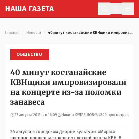
Н
АША
Г
АЗЕТА
Отк
Главная
/
Новости
/
40 минут костанайские КВНщики импровизировали на концерте из-за поломки занавеса
ОБЩЕСТВО
40 минут костанайские
КВНщики импровизировали
на концерте из-за поломки
занавеса
27 августа 2015 г. в 16:09
Никита КУДРЯШОВ
4809 просмотров
26 августа в городском Дворце культуры «Мирас»
впервые прошел гала-концерт летней школы КВН. В