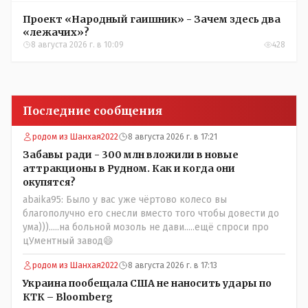
Проект «Народный гаишник» - Зачем здесь два
«лежачих»?
8 августа 2026 г. в 10:09
428
Последние сообщения
родом из Шанхая2022
8 августа 2026 г. в 17:21
Забавы ради - 300 млн вложили в новые
аттракционы в Рудном. Как и когда они
окупятся?
abaika95: Было у вас уже чёртово колесо вы
благополучно его снесли вместо того чтобы довести до
ума))).....на больной мозоль не дави.....ещё спроси про
цУментный завод😄
родом из Шанхая2022
8 августа 2026 г. в 17:13
Украина пообещала США не наносить удары по
КТК – Bloomberg