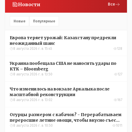
Новости
Все
Новые
Популярные
Европа теряет урожай: Казахстану предрекли
неожиданный шанс
8 августа 2026 г. в 15:45
128
Украина пообещала США не наносить удары по
КТК – Bloomberg
8 августа 2026 г. в 13:50
127
Что изменилось на вокзале Аркалыка после
масштабной реконструкции
8 августа 2026 г. в 13:02
167
Огурцы размером с кабачок? - Перерабатываем
переросшие летние овощи, чтобы вкусно съесть
зимой
8 августа 2026 г. в 10:50
1011