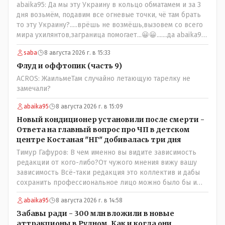
abaika95: Да мы эту Украину в кольцо обматамем и за 3
дня возьмём, подавим все огневые точки, чё там брать
то эту Украину?.....врёшь не возмёшь,вызовем со всего
мира ухилянтов,заграница помогает...😀😀.......да abaika95
вопрос к ружью ззнаешь с какой стороны подходить?
saba
8 августа 2026 г. в 15:33
Флуд и оффтопик (часть 9)
ACROS: ЖаильмеТам случайно летающую тарелку не
замечали?
abaika95
8 августа 2026 г. в 15:09
Новый кондиционер установили после смерти -
Ответа на главный вопрос про ЧП в детском
центре Костаная "НГ" добивалась три дня
Тимур Гафуров: В чем именно вы видите зависимость
редакции от кого-либо?От чужого мнения вижу вашу
зависимость Всё-таки редакция это коллектив и дабы
сохранить профессиональное лицо можно было бы и
указать Общественному объединению на не
abaika95
8 августа 2026 г. в 14:58
корректность высказываний о вас в том тоне в котором
была та публикация. Нет вы проглотили оскорбления и
Забавы ради - 300 млн вложили в новые
побежали оправдываться Незнаю если бы моего
аттракционы в Рудном. Как и когда они