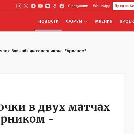
О редакции
WhatsApp
Предвыбо
НОВОСТИ
ФОРУМ
МНЕНИЯ
ПРОЕ
тчах с ближайшим соперником - "Арланом"
очки в двух матчах
ерником -