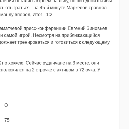
алений остались втроем на льду, но ни одной шайбы
сь отыграться - на 45-й минуте Маркелов сравнял
анду вперед. Итог - 1:2.
лематчевой пресс-конференции Евгений Зиновьев
но и самой игрой. Несмотря на приближающийся
одолжает тренироваться и готовиться к следующему
по хоккею. Сейчас рудничане на 3 месте, они
положился на 2 строчке с активом в 72 очка. У
О
75