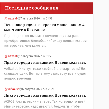
Последние сообщения
maxsaf
7 августа 2026 г. в 01:58
Пенсионер едва не перевел мошенникам 4
млн тенге в Костанае
Под предлогом выплаты компенсации за ранее
приобретенные биодобавкиПоходу полная история
интереснее, чем кажется.
maxsaf
7 августа 2026 г. в 01:55
Право города с названием Новониколаевск
vofkakst: Или тут тоже двойной стандарт есть?Не,
стандарт один. Вот по этому стандарту всё и будет,
вопрос времени.
vofkakst
6 августа 2026 г. в 21:26
Право города с названием Новониколаевск
ACROS: без истерик - вперёд.Так истерик-то нет)
Мне интересно, надрываются, бедолаги, чтобы