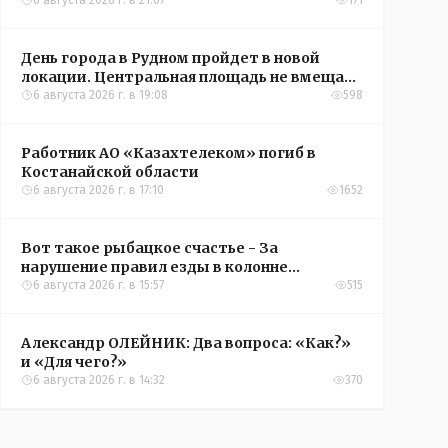
6 августа 2026 г. в 21:07
171
День города в Рудном пройдет в новой
локации. Центральная площадь не вмещает
всех желающих
6 августа 2026 г. в 19:08
598
Работник АО «Казахтелеком» погиб в
Костанайской области
6 августа 2026 г. в 17:10
1652
Вот такое рыбацкое счастье - За
нарушение правил езды в колонне
оштрафовали участников соревнований в
6 августа 2026 г. в 15:57
515
Аркалыке
Александр ОЛЕЙНИК: Два вопроса: «Как?»
и «Для чего?»
6 августа 2026 г. в 14:32
370