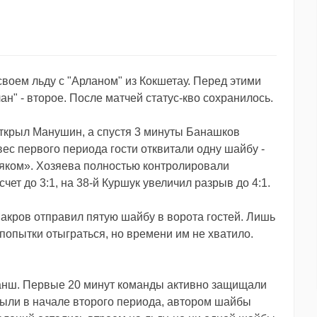
своем льду с "Арланом" из Кокшетау. Перед этими
ан" - второе. После матчей статус-кво сохранилось.
открыл Манушин, а спустя 3 минуты Банашков
вес первого периода гости отквитали одну шайбу -
рняком». Хозяева полностью контролировали
чет до 3:1, на 38-й Куршук увеличил разрыв до 4:1.
акров отправил пятую шайбу в ворота гостей. Лишь
попытки отыграться, но времени им не хватило.
ванш. Первые 20 минут команды активно защищали
крыли в начале второго периода, автором шайбы