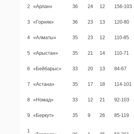
2
«Арлан»
36
24
12
156-103
3
«Горняк»
36
23
13
120-80
4
«Алматы»
35
23
12
110-85
5
«Арыстан»
35
21
14
110-71
6
«Бейбарыс»
33
20
13
84-67
7
«Астана»
35
17
18
114-101
8
«Номад»
33
12
21
92-103
9
«Беркут»
35
9
26
85-119
1