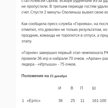
стал Алексей Орлов. Вскоре рудничане из-за уд
не пропустили. В третьем периоде гостям удало
счет. Спустя 2 минуты Озолиныш вывел свою ком
Как сообщила пресс-служба «Горняка», на пос
отметил, что доволен не только результатом, 
праздник, команда не торопится в отпуск, а пр
этапу.
«Горняк» завершил первый этап чемпионата РК 
провели 36 игр и набрали 70 очков. «Арлан» рас
лидера - «Иртыша» - 75 очков.
Положение на
23 декабря
И
В
П
Ш
1
«Ертiс»
36
25
11
161-100