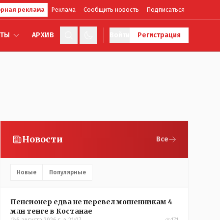
рная реклама
Реклама
Сообщить новость
Подписаться
КТЫ
АРХИВ
Войти
Регистрация
Новости
Все
Новые
Популярные
Пенсионер едва не перевел мошенникам 4
млн тенге в Костанае