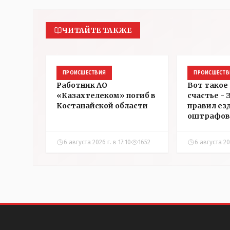
ЧИТАЙТЕ ТАКЖЕ
ПРОИСШЕСТВИЯ
ПРОИСШЕСТВ
Работник АО
Вот такое
«Казахтелеком» погиб в
счастье -
Костанайской области
правил ез
оштрафов
участнико
соревнова
6 августа 2026 г. в 17:10
1652
6 августа 202
Аркалыке