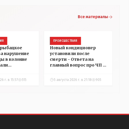
Все материалы
ИЯ
ПРОИСШЕСТВИЯ
 рыбацкое
Новый кондиционер
 За нарушение
установили после
ды в колонне
смерти - Ответа на
али
главный вопрос про ЧП в
в
детском центре
ний в
Костаная "НГ"
6 г. в 15:57
515
5 августа 2026 г. в 21:18
905
добивалась три дня