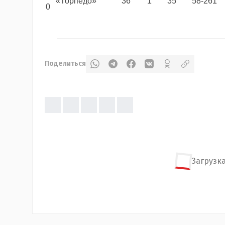
«Торпедо»
36
1
35
58-261
0
Поделиться
Загрузка