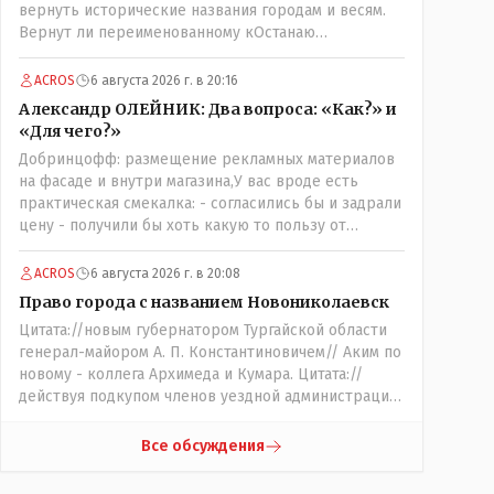
вернуть исторические названия городам и весям.
Вернут ли переименованному кОстанаю
историческое имя? Ведь для этого же эти она..
ономасты существуют)) Или тут тоже двойной
ACROS
6 августа 2026 г. в 20:16
стандарт есть?
Александр ОЛЕЙНИК: Два вопроса: «Как?» и
«Для чего?»
Добринцофф: размещение рекламных материалов
на фасаде и внутри магазина,У вас вроде есть
практическая смекалка: - согласились бы и задрали
цену - получили бы хоть какую то пользу от
будущих депутатов, как говориться- с паршивой
овцы хоть шерсти клок, тем более эта тётенька
ACROS
6 августа 2026 г. в 20:08
платила бы не со своего кармана, а с халявных,
Право города с названием Новониколаевск
партийных денег.- думаю сильно не торговалась
Цитата://новым губернатором Тургайской области
бы.
генерал-майором А. П. Константиновичем// Аким по
новому - коллега Архимеда и Кумара. Цитата://
действуя подкупом членов уездной администрации,
о// Цитата://Последовала спекуляция земельными
участками,// Интересно: - тогда был
Все обсуждения
антикорруционный комитет ??? Цитата:///
киргизское население // Казахи. Цитата://