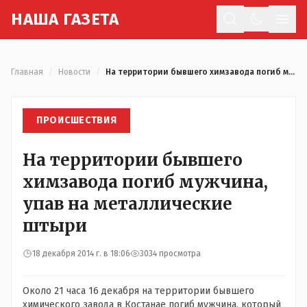
Н
АША
Г
АЗЕТА
Отк
Главная
/
Новости
/
На территории бывшего химзавода погиб мужчина, упав на металлические штыри
ПРОИСШЕСТВИЯ
На территории бывшего
химзавода погиб мужчина,
упав на металлические
штыри
18 декабря 2014 г. в 18:06
3034 просмотра
Около 21 часа 16 декабря на территории бывшего
химического завода в Костанае погиб мужчина, который