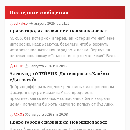
Последние сообщения
vofkakst
6 августа 2026 г. в 21:26
Право города с названием Новониколаевск
ACROS: без истерик - вперёд.Так истерик-то нет) Мне
интересно, надрываются, бедолаги, чтобы вернуть
исторические названия городам и весям. Вернут ли
переименованному кОстанаю историческое имя? Ведь
для этого же эти она.. ономасты существуют)) Или тут
ACROS
6 августа 2026 г. в 20:16
тоже двойной стандарт есть?
Александр ОЛЕЙНИК: Два вопроса: «Как?» и
«Для чего?»
Добринцофф: размещение рекламных материалов на
фасаде и внутри магазина,У вас вроде есть
практическая смекалка: - согласились бы и задрали
цену - получили бы хоть какую то пользу от будущих
депутатов, как говориться- с паршивой овцы хоть
ACROS
6 августа 2026 г. в 20:08
шерсти клок, тем более эта тётенька платила бы не со
своего кармана, а с халявных, партийных денег.- думаю
Право города с названием Новониколаевск
сильно не торговалась бы.
Цитата://новым губернатором Тургайской области