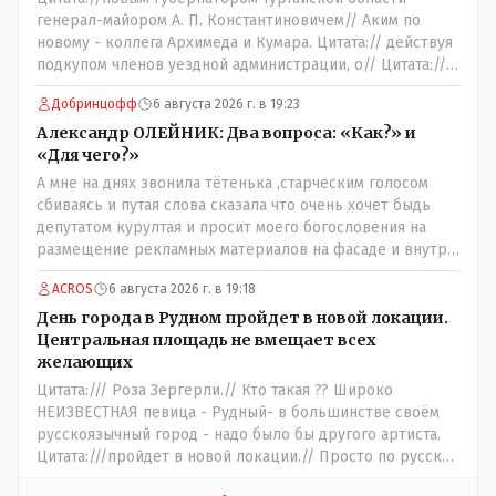
генерал-майором А. П. Константиновичем// Аким по
новому - коллега Архимеда и Кумара. Цитата:// действуя
подкупом членов уездной администрации, о// Цитата://
Последовала спекуляция земельными участками,//
Добринцофф
6 августа 2026 г. в 19:23
Интересно: - тогда был антикорруционный комитет ???
Цитата:/// киргизское население // Казахи. Цитата://
Александр ОЛЕЙНИК: Два вопроса: «Как?» и
Административный персонал в 1885 году состоял из
«Для чего?»
уездного начальника, старшего и младшего помощников
А мне на днях звонила тётенька ,старческим голосом
и двух письмоводителей, в уездном управлении
сбиваясь и путая слова сказала что очень хочет быдь
выделились отделы полиции, суда и городской управы.
депутатом курултая и просит моего богословения на
Имелись уездный и ветеринарный врачи, повивальная
размещение рекламных материалов на фасаде и внутри
бабка, фельдшер, открылась аптека.// Областной
магазина,на что я ей честно сказал,что от вас даромедов
акимат - по нынешнему. Цитата:///В честь основателя
ACROS
6 августа 2026 г. в 19:18
пользы для людей нет никакой,а потому использовать
города Константиновича в Костанае не назвали улицу и
мой магазин как платформу для раздачи пустых
День города в Рудном пройдет в новой локации.
не установили памятник.// vofkakst: Где ономасты,
обещаний я не позволю,на это разговор и закончился.
Центральная площадь не вмещает всех
которые топят за возвращение исторических названий?
желающих
Какие проблемы, почему кто то должен делать что то за
Цитата:/// Роза Зергерли.// Кто такая ?? Широко
вас- - выдвинете идею, создайте инициативную группу,
НЕИЗВЕСТНАЯ певица - Рудный- в большинстве своём
напишите ходатайство в гор.маслихат и без истерик -
русскоязычный город - надо было бы другого артиста.
вперёд. Под лежачий камень- вода не потечёт. Насчёт
Цитата:///пройдет в новой локации.// Просто по русски
ономастов: - нужны русскоязычные ономасты - я думаю
написать: "...пройдёт в другом месте..." - нельзя было.???
они найдутся.