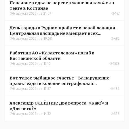
Пенсионер едва не перевел мошенникам 4 млн
тенге в Костанае
6 августа 2026 г. в 21:07
147
День города в Рудном пройдет в новой локации.
Центральная площадь не вмещает всех
желающих
6 августа 2026 г. в 19:08
482
Работник АО «Казахтелеком» погиб в
Костанайской области
6 августа 2026 г. в 17:10
1533
Вот такое рыбацкое счастье - За нарушение
правил езды в колонне оштрафовали
участников соревнований в Аркалыке
6 августа 2026 г. в 15:57
489
Александр ОЛЕЙНИК: Два вопроса: «Как?» и
«Для чего?»
6 августа 2026 г. в 14:32
358