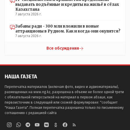
выдавать подъёмные и кредиты на жильё в сёлах
Казахстана
7 августа 2026 г.
Забавы ради - 300 млн вложили в новые
аттракционы в Рудном. Как и когда они окупятся?
7 августа 2026 г.
Все обсуждения
НАША ГАЗЕТА
Перепечатка материалов (включая фото, видео и аудиоматериалы),
размещенных на www.ng.kz, разрешена в объеме не более одной трети
с обязательной гиперссылкой на материал в первом абзаце, как
первоисточник в следующей или схожей формулировке: "сообщает
"Наша Газета". Полная перепечатка разрешена только по письменному
соглашению с редакцией сайта