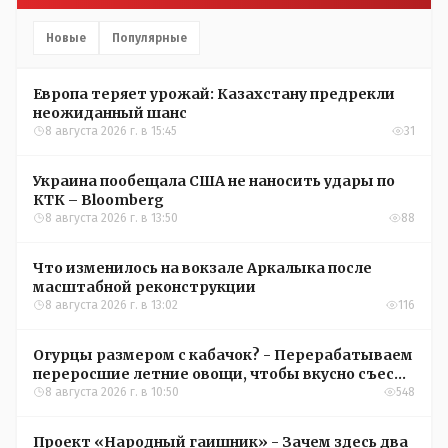
Новые
Популярные
Европа теряет урожай: Казахстану предрекли
неожиданный шанс
8 августа 2026 г. в 15:45
31
Украина пообещала США не наносить удары по
КТК – Bloomberg
8 августа 2026 г. в 13:50
88
Что изменилось на вокзале Аркалыка после
масштабной реконструкции
8 августа 2026 г. в 13:02
116
Огурцы размером с кабачок? - Перерабатываем
переросшие летние овощи, чтобы вкусно съесть
зимой
8 августа 2026 г. в 10:50
548
Проект «Народный гаишник» - Зачем здесь два