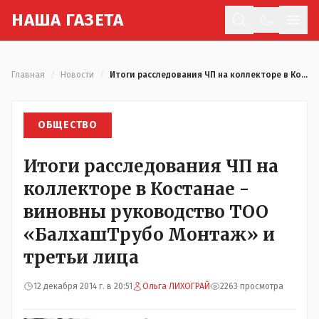
Н
АША
Г
АЗЕТА
Отк
Главная
/
Новости
/
Итоги расследования ЧП на коллекторе в Костанае - виновны руководство ТОО «БалхашТрубо Монтаж» и третьи лица
ОБЩЕСТВО
Итоги расследования ЧП на
коллекторе в Костанае -
виновны руководство ТОО
«БалхашТрубо Монтаж» и
третьи лица
12 декабря 2014 г. в 20:51
Ольга ЛИХОГРАЙ
2263 просмотра