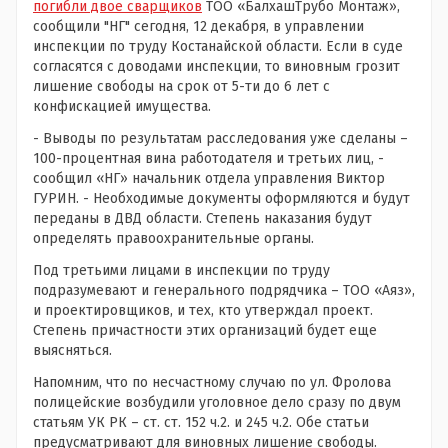
погибли двое сварщиков
ТОО «БалхашТрубо Монтаж»,
сообщили "НГ" сегодня, 12 декабря, в управлении
инспекции по труду Костанайской области. Если в суде
согласятся с доводами инспекции, то виновным грозит
лишение свободы на срок от 5-ти до 6 лет с
конфискацией имущества.
- Выводы по результатам расследования уже сделаны –
100-процентная вина работодателя и третьих лиц, -
сообщил «НГ» начальник отдела управления Виктор
ГУРИН. - Необходимые документы оформляются и будут
переданы в ДВД области. Степень наказания будут
определять правоохранительные органы.
Под третьими лицами в инспекции по труду
подразумевают и генерального подрядчика – ТОО «Аяз»,
и проектировщиков, и тех, кто утверждал проект.
Степень причастности этих организаций будет еще
выясняться.
Напомним, что по несчастному случаю по ул. Фролова
полицейские возбудили уголовное дело сразу по двум
статьям УК РК – ст. ст. 152 ч.2. и 245 ч.2. Обе статьи
предусматривают для виновных лишение свободы.