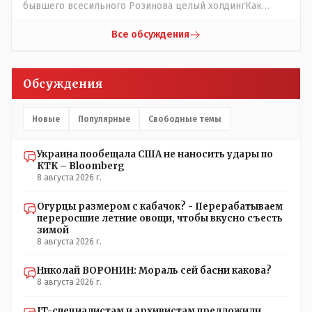
Прискорбно и иронично то, что кондиционеры заменили
бывшего всесильного Розинова целый холдингКак
после происшествия, и уже после этого пустили
неизвестно: - в Жаильме сеял ПОЛТОРЫ тысяча гектар ,
журналистов посмотреть, типа у нас всё хорошо,
разбогател и отжал у Василия самый крупный
Все обсуждения
смотрите, мальчик просто больной был.А журналисту
агрохолдинг в мире, занесенный в Книгу рекордов
что надо было тайком ночью в окно лезть чтобы
Гиннеса.
посмотреть как там что? Журналист зафиксировал ФАКТ
Обсуждения
на момент его доступа на объект Какие претензии могут
быть к журналисту? Все вопросы к учреждению если
они что-то там утаили нет начали поносить журналиста
Новые
Популярные
Свободные темы
Украина пообещала США не наносить удары по
КТК – Bloomberg
8 августа 2026 г.
Огурцы размером с кабачок? - Перерабатываем
переросшие летние овощи, чтобы вкусно съесть
зимой
8 августа 2026 г.
Николай ВОРОНИН: Мораль сей басни какова?
8 августа 2026 г.
IT-специалистам и архивистам предложили