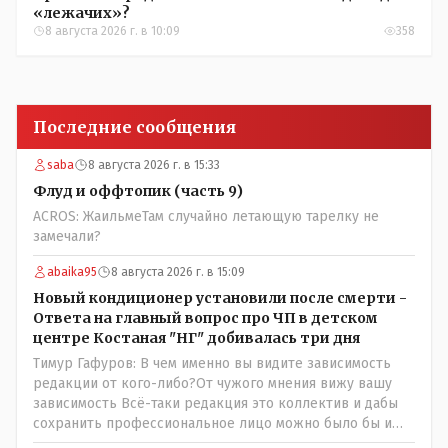
«лежачих»?
8 августа 2026 г. в 10:09
358
Последние сообщения
saba
8 августа 2026 г. в 15:33
Флуд и оффтопик (часть 9)
ACROS: ЖаильмеТам случайно летающую тарелку не
замечали?
abaika95
8 августа 2026 г. в 15:09
Новый кондиционер установили после смерти -
Ответа на главный вопрос про ЧП в детском
центре Костаная "НГ" добивалась три дня
Тимур Гафуров: В чем именно вы видите зависимость
редакции от кого-либо?От чужого мнения вижу вашу
зависимость Всё-таки редакция это коллектив и дабы
сохранить профессиональное лицо можно было бы и
указать Общественному объединению на не