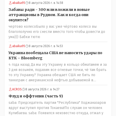
abaika95
8 августа 2026 г. в 14:58
корректность высказываний о вас в том тоне в котором
была та публикация. Нет вы проглотили оскорбления и
Забавы ради - 300 млн вложили в новые
побежали оправдываться Незнаю если бы моего
аттракционы в Рудном. Как и когда они
журналиста поносили на всю округу за его по сути
окупятся?
рабочую ошибку я бы его в обиду не дал. Да признать
чертово колесоБыло у вас уже чёртово колесо вы
ошибку но при этом и указать хейтерам их место как
благополучно его снесли вместо того чтобы довести до
мне кажется надо. А у вас как-то не получилось. В итоге
ума))) Бабки тютю
есть ощущение что вы не пятая власть а инструмент в
руках тех кто может вас публично поносить maxsaf: А чё,
abaika95
8 августа 2026 г. в 14:53
надо было оставить оригинальную статью, где всё
Украина пообещала США не наносить удары по
красиво, чисто и свежо?Да, это называется
КТК – Bloomberg
журналистика. Человек проделал работу это его взгляд
4 года назад Да мы эту Украину в кольцо обматамем и за
на вещи У другого свой взгляд Почему вообще кто-то
3 дня возьмём, подавим все огневые точки, чё там брать
должен указывать журналисту как писать и в каком
то эту Украину? Украина обещает США не бить по
тоне? maxsaf: Ну правда бы всё равно вышла наружу,
танкерам с американской нефтью добываемой в
все равно кто-то выяснил бы, что новые кондиционеры
Казахстане-мы сейчас в этой точке
установлены ПОСЛЕ смерти ребенка.Флаг в руки.
ACROS
8 августа 2026 г. в 14:27
Выяснили и выяснили что дальше? У журналиста НГ
Флуд и оффтопик (часть 9)
была другая задача провести репортаж а не
расследование maxsaf: Или тебе такой вариант не
saba: Председатель партии "Республика" Ходжаназаров
нравится? Ты вообще на чьей стороне в этой истории?Я
вдруг выступил против Токаева!По слухам он человек
на стороне объективной подачи информации maxsaf:
Кулибаева. saba: Появился неизвестно откуда, отжал у