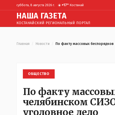
☀️
+
17
°
суббота, 8 августа 2026 г.
Костанай
Н
АША
Г
АЗЕТА
КОСТАНАЙСКИЙ РЕГИОНАЛЬНЫЙ ПОРТАЛ
Главная
/
Новости
/
По факту массовых беспорядков 
ОБЩЕСТВО
По факту массовы
челябинском СИЗО
уголовное дело