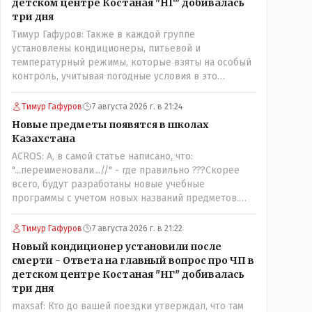
детском центре Костаная "НГ" добивалась
три дня
Тимур Гафуров: Также в каждой группе
установлены кондиционеры, питьевой и
температурный режимы, которые взяты на особый
контроль, учитывая погодные условия в это
лето.Мы решили. что это - противоречие. Вы
считаете иначе?Ну тут противоречия нет. Этот
Тимур Гафуров
7 августа 2026 г. в 21:24
комментарий прозвучал на следующий день после
Новые предметы появятся в школах
трагедии, то есть 29 июля, когда спешно
Казахстана
установили и воду, и новые кондиционеры, и
ACROS: А, в самой статье написано, что:
впервые поставили температурный режим на
"...переименовали...//" - где правильно ???Скорее
контроль. То есть первая часть - информация до
всего, будут разработаны новые учебные
трагедии, вторая часть - информация после
программы с учетом новых названий предметов.
трагедии, когда все уже было исправлено.
Так что предметы - новые. Хоть и
переименованные)
Тимур Гафуров
7 августа 2026 г. в 21:22
Новый кондиционер установили после
смерти - Ответа на главный вопрос про ЧП в
детском центре Костаная "НГ" добивалась
три дня
maxsaf: Кто до вашей поездки утверждал, что там