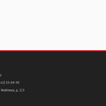
z
142) 53-69-95
. Майлина, д. 2/3