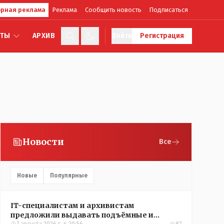
рная реклама
Реклама
Сообщить новость
Подписаться
КТЫ
АРХИВ
Войти
Регистрация
Новости
Все
Новые
Популярные
IT-специалистам и архивистам
предложили выдавать подъёмные и