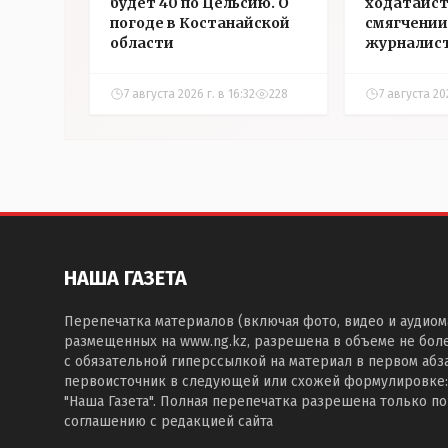
будет 40 по Цельсию. О
ходатайст
погоде в Костанайской
смягчении
области
журналис
Александ
7 августа 2026 г. в 16:32
228
7 августа 202
НАША ГАЗЕТА
Перепечатка материалов (включая фото, видео и аудиом
размещенных на www.ng.kz, разрешена в объеме не бол
с обязательной гиперссылкой на материал в первом абза
первоисточник в следующей или схожей формулировке:
"Наша Газета". Полная перепечатка разрешена только п
соглашению с редакцией сайта