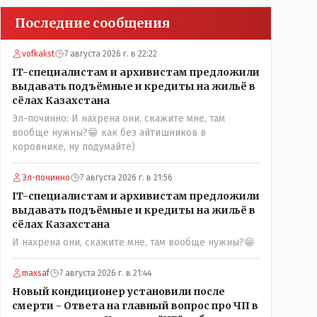
Последние сообщения
vofkakst
7 августа 2026 г. в 22:22
IT-специалистам и архивистам предложили
выдавать подъёмные и кредиты на жильё в
сёлах Казахстана
Эл-починно: И нахрена они, скажите мне, там
вообще нужны?😁 как без айтишников в
коровнике, ну подумайте)
Эл-починно
7 августа 2026 г. в 21:56
IT-специалистам и архивистам предложили
выдавать подъёмные и кредиты на жильё в
сёлах Казахстана
И нахрена они, скажите мне, там вообще нужны?😁
maxsaf
7 августа 2026 г. в 21:44
Новый кондиционер установили после
смерти - Ответа на главный вопрос про ЧП в