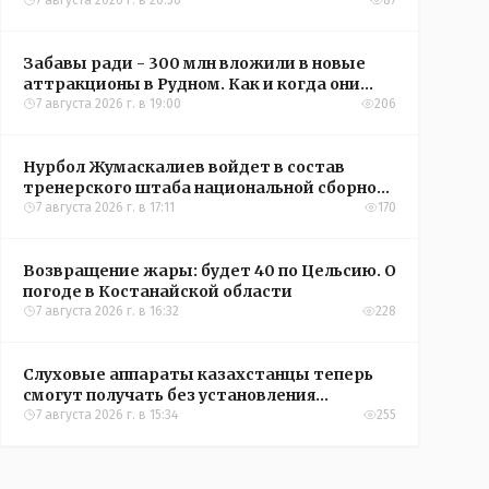
кредиты на жильё в сёлах Казахстана
7 августа 2026 г. в 20:56
87
Забавы ради - 300 млн вложили в новые
аттракционы в Рудном. Как и когда они
окупятся?
7 августа 2026 г. в 19:00
206
Нурбол Жумаскалиев войдет в состав
тренерского штаба национальной сборной
Казахстана по футболу
7 августа 2026 г. в 17:11
170
Возвращение жары: будет 40 по Цельсию. О
погоде в Костанайской области
7 августа 2026 г. в 16:32
228
Слуховые аппараты казахстанцы теперь
смогут получать без установления
инвалидности
7 августа 2026 г. в 15:34
255