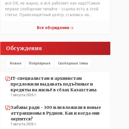
все ОК, не жарко, и всё работает как надо?Самое
первое сообщение читайте - ссылка есть в этой
статье. Правозащитный центр, ссылаясь на
обсуждение сотрудников интерната в рабочем
чате, которые прислали ему в виде
Все обсуждения
аудиосообщений, пишет, что воспитатели долго
добивались установки кондиционеров в
помещениях, где есть дети, однако к настоящему
Обсуждения
времени их установили только в помещениях,
предназначенных для административно-
управленческого персонала. И Также в каждой
Новые
Популярные
Свободные темы
группе установлены кондиционеры, питьевой и
температурный режимы, которые взяты на особый
контроль, учитывая погодные условия в это лето.
IT-специалистам и архивистам
Мы решили. что это - противоречие. Вы считаете
предложили выдавать подъёмные и
иначе?
кредиты на жильё в сёлах Казахстана
7 августа 2026 г.
Забавы ради - 300 млн вложили в новые
аттракционы в Рудном. Как и когда они
окупятся?
7 августа 2026 г.