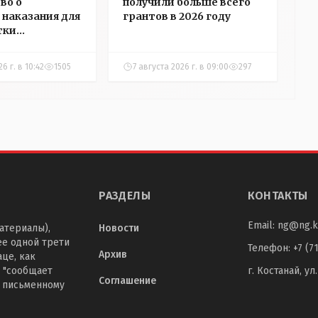
во о
получили больше всего
 наказания для
грантов в 2026 году
тки
ры Алёховой
6 г. в 10:42
1505
7 августа 2026 г. в 09:00
297
РАЗДЕЛЫ
КОНТАКТЫ
Email:
ng@ng.k
атериалы),
Новости
ее одной трети
Телефон
:
+7 (7
Архив
це, как
 "сообщает
г. Костанай, ул
Соглашение
о письменному