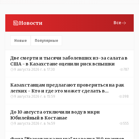
Новости
Все
Новые
Популярные
Две смерти и тысячи заболевших из-за салата в
США - в Казахстане оценили риск вспышки
9 августа 2026 г. в 17:30
787
Казахстанцам предлагают провериться на рак
легких - Кто и где это может сделать в
Костанайской области
9 августа 2026 г. в 15:59
398
До 10 августа отключили воду в мкрн
Юбилейный в Костанае
9 августа 2026 г. в 14:59
555