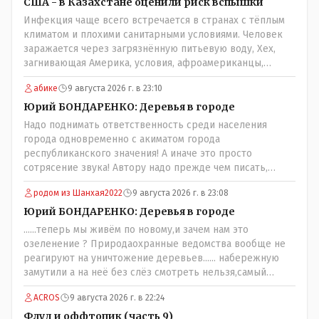
США - в Казахстане оценили риск вспышки
Инфекция чаще всего встречается в странах с тёплым
климатом и плохими санитарными условиями. Человек
заражается через загрязнённую питьевую воду, Хех,
загнивающая Америка, условия, афроамериканцы,
грязная вода, отсутствие страховок, нечистоплотные
абике
9 августа 2026 г. в 23:10
мигранты и прочее.. Лучше России и Казахстана жить
негде..
Юрий БОНДАРЕНКО: Деревья в городе
Надо поднимать ответственность среди населения
города одновременно с акиматом города
республиканского значения! А иначе это просто
сотрясение звука! Автору надо прежде чем писать,
необходимо самому обратиться в ЖКХ акимата и
родом из Шанхая2022
9 августа 2026 г. в 23:08
разобраться прежде чем своей статьей провоцировать
население города!
Юрий БОНДАРЕНКО: Деревья в городе
......теперь мы живём по новому,и зачем нам это
озеленение ? Природаохранные ведомства вообще не
реагируют на уничтожение деревьев...... набережную
замутили а на неё без слёз смотреть нельзя,самый
наивысший уровень рукопопства наших
ACROS
9 августа 2026 г. в 22:24
строителей"специалистов",как исторические здания
сносить пожалуйста ,а как на века построить слабо.....Вы
Флуд и оффтопик (часть 9)