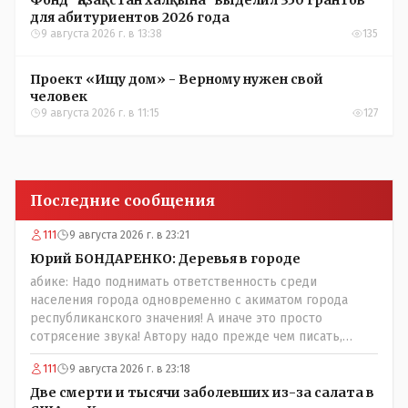
Фонд "Қазақстан халқына" выделил 350 грантов
для абитуриентов 2026 года
9 августа 2026 г. в 13:38
135
Проект «Ищу дом» - Верному нужен свой
человек
9 августа 2026 г. в 11:15
127
Последние сообщения
111
9 августа 2026 г. в 23:21
Юрий БОНДАРЕНКО: Деревья в городе
абике: Надо поднимать ответственность среди
населения города одновременно с акиматом города
республиканского значения! А иначе это просто
сотрясение звука! Автору надо прежде чем писать,
необходимо самому обратиться в ЖКХ акимата и
111
9 августа 2026 г. в 23:18
разобраться прежде чем своей статьей провоцировать
население города!Согласен всецело!
Две смерти и тысячи заболевших из-за салата в