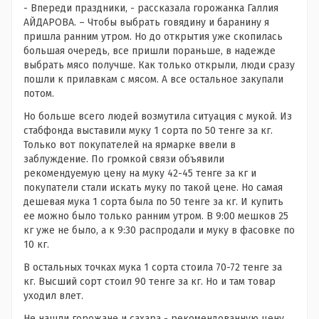
- Впереди праздники, - рассказала горожанка Галлия
АЙДАРОВА. – Чтобы выбрать говядину и баранину я
пришла ранним утром. Но до открытия уже скопилась
большая очередь, все пришли пораньше, в надежде
выбрать мясо получше. Как только открыли, люди сразу
пошли к прилавкам с мясом. А все остальное закупали
потом.
Но больше всего людей возмутила ситуация с мукой. Из
стабфонда выставили муку 1 сорта по 50 тенге за кг.
Только вот покупателей на ярмарке ввели в
заблуждение. По громкой связи объявили
рекомендуемую цену на муку 42-45 тенге за кг и
покупатели стали искать муку по такой цене. Но самая
дешевая мука 1 сорта была по 50 тенге за кг. И купить
ее можно было только ранним утром. В 9:00 мешков 25
кг уже не было, а к 9:30 распродали и муку в фасовке по
10 кг.
В остальных точках мука 1 сорта стоила 70-72 тенге за
кг. Высший сорт стоил 90 тенге за кг. Но и там товар
уходил влет.
Не нашли горожане и сахара - рекомендованную цену