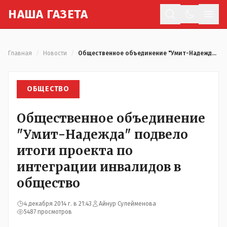
Н
АША
Г
АЗЕТА
Отк
Главная
/
Новости
/
Общественное объединение "Умит-Надежда" подвело итоги проекта по интеграции инвалидов в общество
ОБЩЕСТВО
Общественное объединение
"Умит-Надежда" подвело
итоги проекта по
интеграции инвалидов в
общество
4 декабря 2014 г. в 21:43
Айнур Сулейменова
5487 просмотров