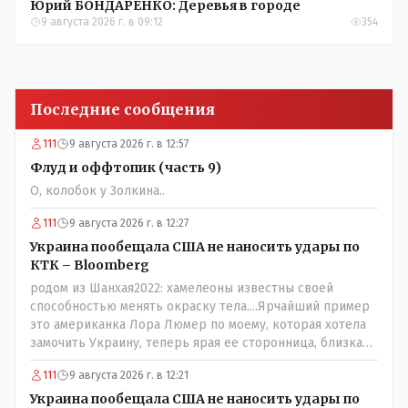
Юрий БОНДАРЕНКО: Деревья в городе
9 августа 2026 г. в 09:12
354
Последние сообщения
111
9 августа 2026 г. в 12:57
Флуд и оффтопик (часть 9)
О, колобок у Золкина..
111
9 августа 2026 г. в 12:27
Украина пообещала США не наносить удары по
КТК – Bloomberg
родом из Шанхая2022: хамелеоны известны своей
способностью менять окраску тела....Ярчайший пример
это американка Лора Люмер по моему, которая хотела
замочить Украину, теперь ярая ее сторонница, близкая
к Трампу. Ну и западные страны тем более, которые
111
9 августа 2026 г. в 12:21
предоставляли Зеленскому убежище, чтоб он бежал и
которые развернулись потом на 180 или 360 градусов,
Украина пообещала США не наносить удары по