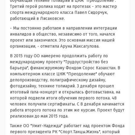
обучающая технике топиарий в ЦНЖ "Преодоление".
Третий герой ролика ходит на протезах - это мастер
спорта международного класса Павел Сидорчук,
работающий в Лисаковске.
- Мы постоянно работаем в направлении интеграции
инвалидов в общество, независимо от того, начался
проект или закончился. Это основная миссия нашей
организации, - отметила Аруна Жаксагулова.
В 2015 году ОО намерено продолжить работу по
международному проекту "Трудоустройство без
барьера", финансируемому Фондом Сорос Казахстан. В
компьютерном классе ЦНЖ "Преодоление" обучают
делопроизводству, полиграфическому дизайну,
фотодизайну, технике топиарий. 3 декабря прошел
итоговый гала-концерт и открылась фотовыставка, на
которой подвели итоги обучения первого потока. 48
человек получили сертификаты. С 8 декабря начинается
работа второго потока по этим же курсам. Проект будут
реализован до мая 2015 года.
Также ОО "Умит-Надежда" работает над проектом Фонда
первого президента РК "Спорт.Танцы.Жизнь", который