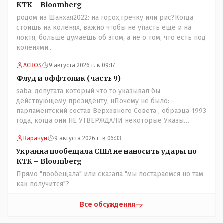
посмотрев на того, как он не сдался, но ты же там сам
КТК – Bloomberg
живешь и многое знаешь о тех, на кого работаешь.. Это
родом из Шанхая2022: на горох,гречку или рис?Когда
просто прагматизм и ничего личного. Победим мы, они
стоишь на коленях, важно чтобы не упасть еще и на
встанут под нас и наоборот и все это понимают..
локтя, больше думаешь об этом, а не о том, что есть под
коленями..
ACROS
9 августа 2026 г. в 09:17
Флуд и оффтопик (часть 9)
saba: депутата который что то указывал бы
действующему президенту, нПочему не было: -
парламентский состав Верховного Совета , образца 1993
года, когда они НЕ УТВЕРЖДАЛИ некоторые Указы
Назарбаева, особенно в части выборов и перевыборов и
Карачун
9 августа 2026 г. в 06:33
некоторых вопросах внутренней политики, и тогда
Назарбай волевым Указом РАСПУСТИЛ этот бунтарский
Украина пообещала США не наносить удары по
состав. Имя - Серикболсын Абдильдин вам знакомо -
КТК – Bloomberg
юывший секретарь ЦК КП Казахстана , впоследствии -
Прямо "пообещала" или сказала "мы постараемся но там
депутат Верховного Совета и Мажлиса и Председатель
как получится"?
партии коммунстов- он в то время и после и причём
НЕОДНОКРАТНО, указывал и многократно на недостатки
Все обсуждения
Назарбая и предлагал ему самому ДОБРОВОЛЬНО уйти с
поста Президента.