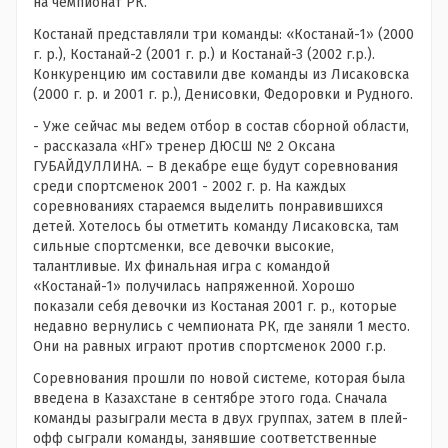
на чемпионат РК.
Костанай представляли три команды: «Костанай-1» (2000
г. р.), Костанай-2 (2001 г. р.) и Костанай-3 (2002 г.р.).
Конкуренцию им составили две команды из Лисаковска
(2000 г. р. и 2001 г. р.), Денисовки, Федоровки и Рудного.
- Уже сейчас мы ведем отбор в состав сборной области,
- рассказала «НГ» тренер ДЮСШ № 2 Оксана
ГУБАЙДУЛЛИНА. – В декабре еще будут соревнования
среди спортсменок 2001 - 2002 г. р. На каждых
соревнованиях стараемся выделить понравившихся
детей. Хотелось бы отметить команду Лисаковска, там
сильные спортсменки, все девочки высокие,
талантливые. Их финальная игра с командой
«Костанай-1» получилась напряженной. Хорошо
показали себя девочки из Костаная 2001 г. р., которые
недавно вернулись с чемпионата РК, где заняли 1 место.
Они на равных играют против спортсменок 2000 г.р.
Соревнования прошли по новой системе, которая была
введена в Казахстане в сентябре этого года. Сначала
команды разыграли места в двух группах, затем в плей-
офф сыграли команды, занявшие соответственные