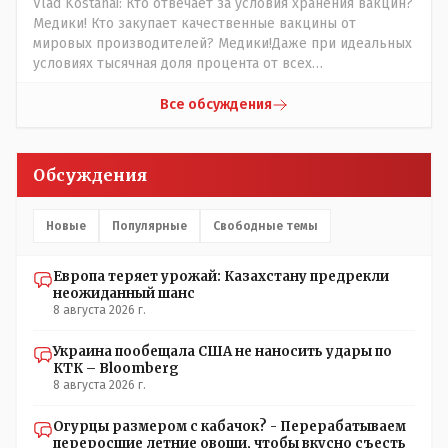
Vlad Kostanai: Кто отвечает за условия хранения вакцин?
Медики! Кто закупает качественные вакцины от
мировых производителей? Медики!Даже при идеальных
условиях тысячная доля процента от всех
вакцинированных может иметь плохие последствия от
прививки. Бумага нужна как защита от дол.....бов не
Все обсуждения
дружащих с школьными курсами предметов, в
частности биологии и математики. Vlad Kostanai: Поэтому
люди и отказываются и я в том числе своих не
Обсуждения
прививал.Лично я вам и тем другим людям благодарен.
Добровольные действия направленные на сокращение
частотности появления в популяции соответствующих
Новые
Популярные
Свободные темы
комбинаций генов заслуживают благодарности. Мы и
без того основательно загубили нормальный
Европа теряет урожай: Казахстану предрекли
естественный отбор.
неожиданный шанс
8 августа 2026 г.
Украина пообещала США не наносить удары по
КТК – Bloomberg
8 августа 2026 г.
Огурцы размером с кабачок? - Перерабатываем
переросшие летние овощи, чтобы вкусно съесть