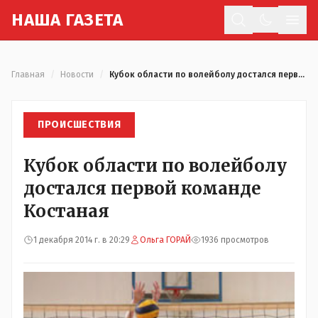
Н
АША
Г
АЗЕТА
Отк
Главная
/
Новости
/
Кубок области по волейболу достался первой команде Костаная
ПРОИСШЕСТВИЯ
Кубок области по волейболу
достался первой команде
Костаная
1 декабря 2014 г. в 20:29
Ольга ГОРАЙ
1936 просмотров