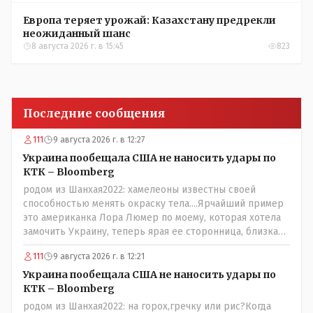
Европа теряет урожай: Казахстану предрекли
неожиданный шанс
8 августа 2026 г. в 15:45
823
Последние сообщения
111
9 августа 2026 г. в 12:27
Украина пообещала США не наносить удары по
КТК – Bloomberg
родом из Шанхая2022: хамелеоны известны своей
способностью менять окраску тела....Ярчайший пример
это американка Лора Люмер по моему, которая хотела
замочить Украину, теперь ярая ее сторонница, близкая
к Трампу. Ну и западные страны тем более, которые
111
9 августа 2026 г. в 12:21
предоставляли Зеленскому убежище, чтоб он бежал и
которые развернулись потом на 180 или 360 градусов,
Украина пообещала США не наносить удары по
посмотрев на того, как он не сдался, но ты же там сам
КТК – Bloomberg
живешь и многое знаешь о тех, на кого работаешь.. Это
родом из Шанхая2022: на горох,гречку или рис?Когда