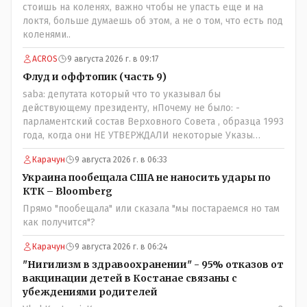
просто прагматизм и ничего личного. Победим мы, они
стоишь на коленях, важно чтобы не упасть еще и на
встанут под нас и наоборот и все это понимают..
локтя, больше думаешь об этом, а не о том, что есть под
коленями..
ACROS
9 августа 2026 г. в 09:17
Флуд и оффтопик (часть 9)
saba: депутата который что то указывал бы
действующему президенту, нПочему не было: -
парламентский состав Верховного Совета , образца 1993
года, когда они НЕ УТВЕРЖДАЛИ некоторые Указы
Назарбаева, особенно в части выборов и перевыборов и
Карачун
9 августа 2026 г. в 06:33
некоторых вопросах внутренней политики, и тогда
Назарбай волевым Указом РАСПУСТИЛ этот бунтарский
Украина пообещала США не наносить удары по
состав. Имя - Серикболсын Абдильдин вам знакомо -
КТК – Bloomberg
юывший секретарь ЦК КП Казахстана , впоследствии -
Прямо "пообещала" или сказала "мы постараемся но там
депутат Верховного Совета и Мажлиса и Председатель
как получится"?
партии коммунстов- он в то время и после и причём
НЕОДНОКРАТНО, указывал и многократно на недостатки
Карачун
9 августа 2026 г. в 06:24
Назарбая и предлагал ему самому ДОБРОВОЛЬНО уйти с
"Нигилизм в здравоохранении" - 95% отказов от
поста Президента.
вакцинации детей в Костанае связаны с
убеждениями родителей