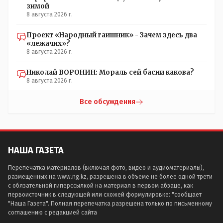
зимой
8 августа 2026 г.
Проект «Народный гаишник» - Зачем здесь два
«лежачих»?
8 августа 2026 г.
Николай ВОРОНИН: Мораль сей басни какова?
8 августа 2026 г.
Все обсуждения
НАША ГАЗЕТА
Перепечатка материалов (включая фото, видео и аудиоматериалы),
размещенных на www.ng.kz, разрешена в объеме не более одной трети
с обязательной гиперссылкой на материал в первом абзаце, как
первоисточник в следующей или схожей формулировке: "сообщает
"Наша Газета". Полная перепечатка разрешена только по письменному
соглашению с редакцией сайта