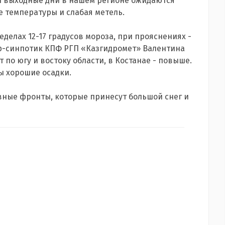
ти выходные дни в нашем регионе ожидаются
 температуры и слабая метель.
еделах 12-17 градусов мороза, при прояснениях -
ер-синпотик КПФ РГП «Казгидромет» Валентина
 по югу и востоку области, в Костанае - повыше.
ы хорошие осадки.
ные фронты, которые принесут большой снег и