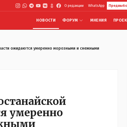
О редакции
WhatsApp
Предвыбо
НОВОСТИ
ФОРУМ
МНЕНИЯ
ПРОЕ
бласти ожидаются умеренно морозными и снежными
останайской
я умеренно
ежными