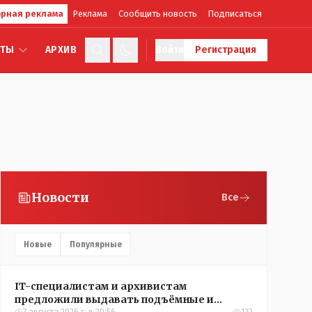
рная реклама
Реклама
Сообщить новость
Подписаться
КТЫ
АРХИВ
Войти
Регистрация
Новости
Все
Новые
Популярные
IT-специалистам и архивистам
предложили выдавать подъёмные и