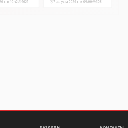
6 г. в 10:42
1625
7 августа 2026 г. в 09:00
308
РАЗДЕЛЫ
КОНТАКТЫ