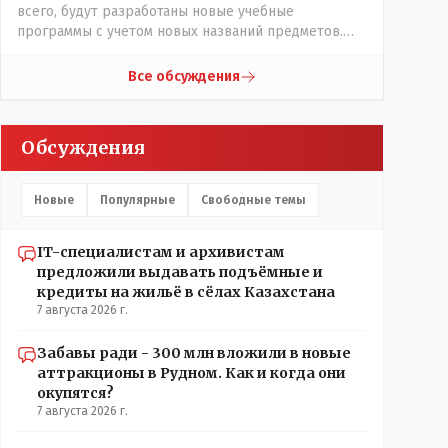
всего, будут разработаны новые учебные
трагедии, вторая часть - информация после
программы с учетом новых названий предметов.
трагедии, когда все уже было исправлено.
Так что предметы - новые. Хоть и
переименованные)
Все обсуждения
Обсуждения
Новые
Популярные
Свободные темы
IT-специалистам и архивистам
предложили выдавать подъёмные и
кредиты на жильё в сёлах Казахстана
7 августа 2026 г.
Забавы ради - 300 млн вложили в новые
аттракционы в Рудном. Как и когда они
окупятся?
7 августа 2026 г.