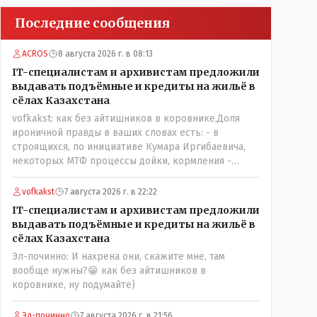
Последние сообщения
ACROS
8 августа 2026 г. в 08:13
IT-специалистам и архивистам предложили
выдавать подъёмные и кредиты на жильё в
сёлах Казахстана
vofkakst: как без айтишников в коровнике,Доля
ироничной правды в ваших словах есть: - в
строящихся, по инициативе Кумара Иргибаевича,
некоторых МТФ процессы дойки, кормления -
оцифрованы и иногда эти программы дают сбой - и
тогда они нужны, хотя я насколько в курсе своей
vofkakst
7 августа 2026 г. в 22:22
комьютерной безграмотности - все эти вопросы
IT-специалистам и архивистам предложили
можно решать и устранять эти сбои и удалённо -
выдавать подъёмные и кредиты на жильё в
лёжа на диване, в городе. Но, этих современных и
сёлах Казахстана
оцифрованных МТФ критично мало для массового
Эл-починно: И нахрена они, скажите мне, там
переезда лохматых и обкуренных молодых ребят
вообще нужны?😁 как без айтишников в
из города в село, да и те МТФ я по опыту
коровнике, ну подумайте)
подозреваю, скоро перейдут на обслуживание с
помошью кувалды, китайского скотча, алюминевой
проволоки и русского мата. Вот где работать в селе
Эл-починно
7 августа 2026 г. в 21:56