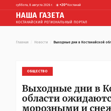
☀️
+
20
°
суббота, 8 августа 2026 г.
Костанай
Н
АША
Г
АЗЕТА
КОСТАНАЙСКИЙ РЕГИОНАЛЬНЫЙ ПОРТАЛ
Главная
/
Новости
/
Выходные дни в Костанайской о
ОБЩЕСТВО
Выходные дни в К
области ожидаютс
морозными и сн