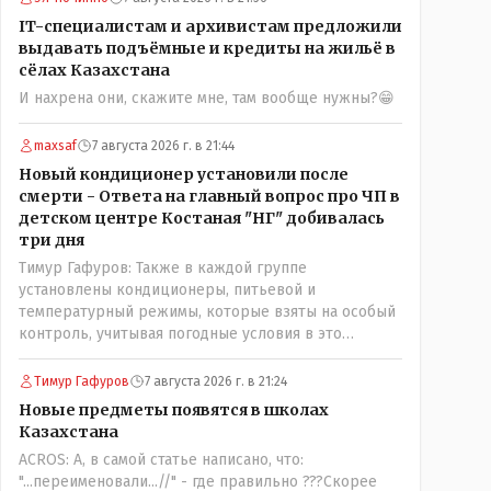
именно АРХИВАРИУСАМ - понятие не имею-
IT-специалистам и архивистам предложили
допустим все мои архивы по работе и по семейной
выдавать подъёмные и кредиты на жильё в
жизни - помещаются в одну дешёвую китайскую
сёлах Казахстана
флешку купленную на оптушке на Складской за 1
И нахрена они, скажите мне, там вообще нужны?😁
000 тенге. Впрочем, не надо гадать: - это замутили
УМНЫЕ люди наверху , близко расположенные к
maxsaf
7 августа 2026 г. в 21:44
гос.бюджету- наверняка они знают что делают.
Новый кондиционер установили после
смерти - Ответа на главный вопрос про ЧП в
детском центре Костаная "НГ" добивалась
три дня
Тимур Гафуров: Также в каждой группе
установлены кондиционеры, питьевой и
температурный режимы, которые взяты на особый
контроль, учитывая погодные условия в это
лето.Мы решили. что это - противоречие. Вы
считаете иначе?Ну тут противоречия нет. Этот
Тимур Гафуров
7 августа 2026 г. в 21:24
комментарий прозвучал на следующий день после
Новые предметы появятся в школах
трагедии, то есть 29 июля, когда спешно
Казахстана
установили и воду, и новые кондиционеры, и
ACROS: А, в самой статье написано, что:
впервые поставили температурный режим на
"...переименовали...//" - где правильно ???Скорее
контроль. То есть первая часть - информация до