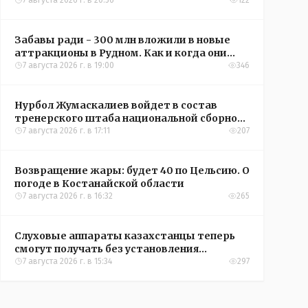
кредиты на жильё в сёлах Казахстана
7 августа 2026 г. в 20:56
122
Забавы ради - 300 млн вложили в новые
аттракционы в Рудном. Как и когда они
окупятся?
7 августа 2026 г. в 19:00
346
Нурбол Жумаскалиев войдет в состав
тренерского штаба национальной сборной
Казахстана по футболу
7 августа 2026 г. в 17:11
207
Возвращение жары: будет 40 по Цельсию. О
погоде в Костанайской области
7 августа 2026 г. в 16:32
265
Слуховые аппараты казахстанцы теперь
смогут получать без установления
инвалидности
7 августа 2026 г. в 15:34
297