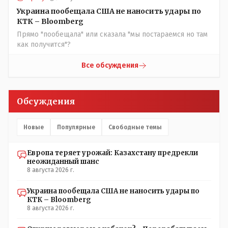
некоторых вопросах внутренней политики, и тогда
Назарбай волевым Указом РАСПУСТИЛ этот бунтарский
Украина пообещала США не наносить удары по
состав. Имя - Серикболсын Абдильдин вам знакомо -
КТК – Bloomberg
юывший секретарь ЦК КП Казахстана , впоследствии -
Прямо "пообещала" или сказала "мы постараемся но там
депутат Верховного Совета и Мажлиса и Председатель
как получится"?
партии коммунстов- он в то время и после и причём
НЕОДНОКРАТНО, указывал и многократно на недостатки
Все обсуждения
Назарбая и предлагал ему самому ДОБРОВОЛЬНО уйти с
поста Президента.
Обсуждения
Новые
Популярные
Свободные темы
Европа теряет урожай: Казахстану предрекли
неожиданный шанс
8 августа 2026 г.
Украина пообещала США не наносить удары по
КТК – Bloomberg
8 августа 2026 г.