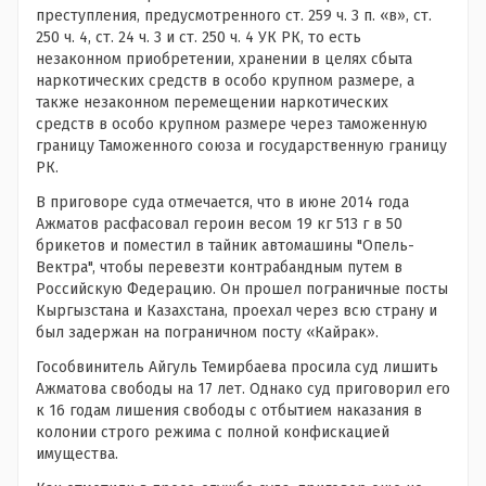
преступления, предусмотренного ст. 259 ч. 3 п. «в», ст.
250 ч. 4, ст. 24 ч. 3 и ст. 250 ч. 4 УК РК, то есть
незаконном приобретении, хранении в целях сбыта
наркотических средств в особо крупном размере, а
также незаконном перемещении наркотических
средств в особо крупном размере через таможенную
границу Таможенного союза и государственную границу
РК.
В приговоре суда отмечается, что в июне 2014 года
Ажматов расфасовал героин весом 19 кг 513 г в 50
брикетов и поместил в тайник автомашины "Опель-
Вектра", чтобы перевезти контрабандным путем в
Российскую Федерацию. Он прошел пограничные посты
Кыргызстана и Казахстана, проехал через всю страну и
был задержан на пограничном посту «Кайрак».
Гособвинитель Айгуль Темирбаева просила суд лишить
Ажматова свободы на 17 лет. Однако суд приговорил его
к 16 годам лишения свободы с отбытием наказания в
колонии строго режима с полной конфискацией
имущества.