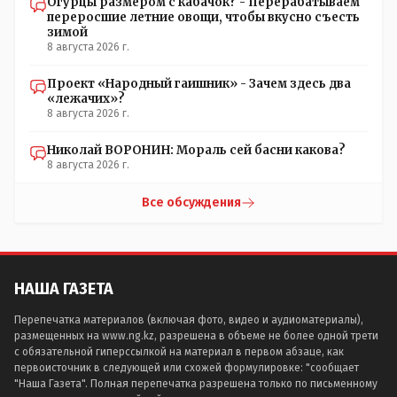
Огурцы размером с кабачок? - Перерабатываем
переросшие летние овощи, чтобы вкусно съесть
зимой
8 августа 2026 г.
Проект «Народный гаишник» - Зачем здесь два
«лежачих»?
8 августа 2026 г.
Николай ВОРОНИН: Мораль сей басни какова?
8 августа 2026 г.
Все обсуждения
НАША ГАЗЕТА
Перепечатка материалов (включая фото, видео и аудиоматериалы),
размещенных на www.ng.kz, разрешена в объеме не более одной трети
с обязательной гиперссылкой на материал в первом абзаце, как
первоисточник в следующей или схожей формулировке: "сообщает
"Наша Газета". Полная перепечатка разрешена только по письменному