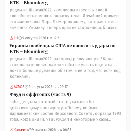
КТК – Bloomberg
родом из Шанхая2022: хамелеоны известны своей
способностью менять окраску тела....Ярчайший пример
это американка Лора Люмер по моему, которая хотела
замочить Украину, теперь ярая ее сторонница, близкая
к Трампу. Ну и западные страны тем более, которые
111
9 августа 2026 г. в 12:21
предоставляли Зеленскому убежище, чтоб он бежал и
которые развернулись потом на 180 или 360 градусов,
Украина пообещала США не наносить удары по
посмотрев на того, как он не сдался, но ты же там сам
КТК – Bloomberg
живешь и многое знаешь о тех, на кого работаешь.. Это
родом из Шанхая2022: на горох,гречку или рис?Когда
просто прагматизм и ничего личного. Победим мы, они
стоишь на коленях, важно чтобы не упасть еще и на
встанут под нас и наоборот и все это понимают..
локтя, больше думаешь об этом, а не о том, что есть под
коленями..
ACROS
9 августа 2026 г. в 09:17
Флуд и оффтопик (часть 9)
saba: депутата который что то указывал бы
действующему президенту, нПочему не было: -
парламентский состав Верховного Совета , образца 1993
года, когда они НЕ УТВЕРЖДАЛИ некоторые Указы
Назарбаева, особенно в части выборов и перевыборов и
Карачун
9 августа 2026 г. в 06:33