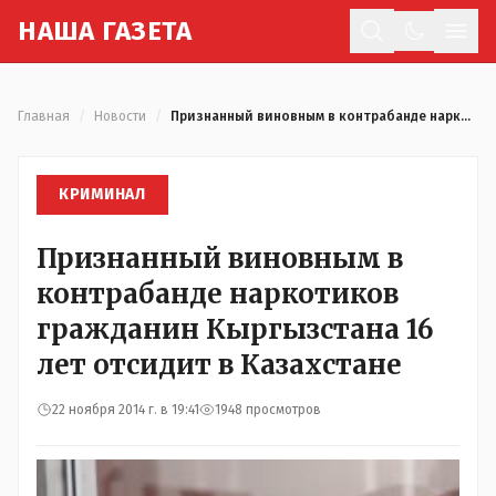
Н
АША
Г
АЗЕТА
Отк
Главная
/
Новости
/
Признанный виновным в контрабанде наркотиков гражданин Кыргызстана 16 лет отсидит в Казахстане
КРИМИНАЛ
Признанный виновным в
контрабанде наркотиков
гражданин Кыргызстана 16
лет отсидит в Казахстане
22 ноября 2014 г. в 19:41
1948 просмотров