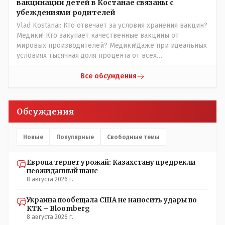
вакцинации детей в Костанае связаны с
убеждениями родителей
Vlad Kostanai: Кто отвечает за условия хранения вакцин?
Медики! Кто закупает качественные вакцины от
мировых производителей? Медики!Даже при идеальных
условиях тысячная доля процента от всех
вакцинированных может иметь плохие последствия от
прививки. Бумага нужна как защита от дол.....бов не
Все обсуждения
дружащих с школьными курсами предметов, в
частности биологии и математики. Vlad Kostanai: Поэтому
люди и отказываются и я в том числе своих не
Обсуждения
прививал.Лично я вам и тем другим людям благодарен.
Добровольные действия направленные на сокращение
частотности появления в популяции соответствующих
Новые
Популярные
Свободные темы
комбинаций генов заслуживают благодарности. Мы и
без того основательно загубили нормальный
Европа теряет урожай: Казахстану предрекли
естественный отбор.
неожиданный шанс
8 августа 2026 г.
Украина пообещала США не наносить удары по
КТК – Bloomberg
8 августа 2026 г.