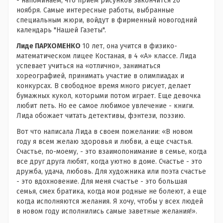
- напоминаем, что прием рисунков закончится 20
ноября. Самые интересные работы, выбранные
специальным жюри, войдут в фирменный новогодний
календарь "Нашей Газеты".
Лиде ПАРХОМЕНКО
10 лет, она учится в физико-
математическом лицее Костаная, в 4 «А» классе. Лида
успевает учиться на «отлично», заниматься
хореографией, принимать участие в олимпиадах и
конкурсах. В свободное время много рисует, делает
бумажных кукол, которыми потом играет. Еще девочка
любит петь. Но ее самое любимое увлечение - книги.
Лида обожает читать детективы, фэнтези, поэзию.
Вот что написала Лида в своем пожелании: «В новом
году я всем желаю здоровья и любви, а еще счастья.
Счастье, по-моему, - это взаимопонимание в семье, когда
все друг друга любят, когда уютно в доме. Счастье - это
дружба, удача, любовь. Для художника или поэта счастье
- это вдохновение. Для меня счастье - это большая
семья, смех братика, когда мои родные не болеют, а еще
когда исполняются желания. Я хочу, чтобы у всех людей
в новом году исполнились самые заветные желания!».