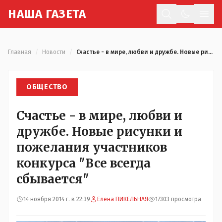
Н
АША
Г
АЗЕТА
Отк
Главная
/
Новости
/
Счастье - в мире, любви и дружбе. Новые рисунки и пожелания участников конкурса "Все всегда сбывается"
ОБЩЕСТВО
Счастье - в мире, любви и
дружбе. Новые рисунки и
пожелания участников
конкурса "Все всегда
сбывается"
14 ноября 2014 г. в 22:39
Елена ПИКЕЛЬНАЯ
17303 просмотра