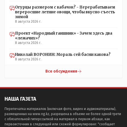
Огурцы размером с кабачок? - Перерабатываем
переросшие летние овощи, чтобы вкусно съесть
зимой
8 августа 2026 г.
Проект «Народный гаишник» - Зачем здесь два
«лежачих»?
8 августа 2026 г.
Николай ВОРОНИН: Мораль сей басни какова?
8 августа 2026 г.
Все обсуждения
НАША ГАЗЕТА
Перепечатка материалов (включая фото, видео и аудиоматериалы),
размещенных на www.ng.kz, разрешена в объеме не более одной трети
с обязательной гиперссылкой на материал в первом абзаце, как
первоисточник в следующей или схожей формулировке: "сообщает