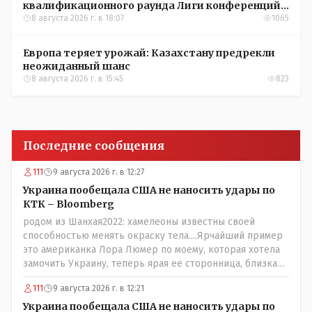
квалификационного раунда Лиги конференций
УЕФА
8 августа 2026 г. в 18:07
1065
Европа теряет урожай: Казахстану предрекли
неожиданный шанс
8 августа 2026 г. в 15:45
823
Последние сообщения
111
9 августа 2026 г. в 12:27
Украина пообещала США не наносить удары по
КТК – Bloomberg
родом из Шанхая2022: хамелеоны известны своей
способностью менять окраску тела....Ярчайший пример
это американка Лора Люмер по моему, которая хотела
замочить Украину, теперь ярая ее сторонница, близкая
к Трампу. Ну и западные страны тем более, которые
111
9 августа 2026 г. в 12:21
предоставляли Зеленскому убежище, чтоб он бежал и
которые развернулись потом на 180 или 360 градусов,
Украина пообещала США не наносить удары по