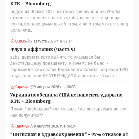
посмотрев на того, как он не сдался, но ты же там сам
КТК – Bloomberg
живешь и многое знаешь о тех, на кого работаешь.. Это
родом из Шанхая2022: на горох,гречку или рис?Когда
просто прагматизм и ничего личного. Победим мы, они
стоишь на коленях, важно чтобы не упасть еще и на
встанут под нас и наоборот и все это понимают..
локтя, больше думаешь об этом, а не о том, что есть под
коленями..
ACROS
9 августа 2026 г. в 09:17
Флуд и оффтопик (часть 9)
saba: депутата который что то указывал бы
действующему президенту, нПочему не было: -
парламентский состав Верховного Совета , образца 1993
года, когда они НЕ УТВЕРЖДАЛИ некоторые Указы
Назарбаева, особенно в части выборов и перевыборов и
Карачун
9 августа 2026 г. в 06:33
некоторых вопросах внутренней политики, и тогда
Назарбай волевым Указом РАСПУСТИЛ этот бунтарский
Украина пообещала США не наносить удары по
состав. Имя - Серикболсын Абдильдин вам знакомо -
КТК – Bloomberg
юывший секретарь ЦК КП Казахстана , впоследствии -
Прямо "пообещала" или сказала "мы постараемся но там
депутат Верховного Совета и Мажлиса и Председатель
как получится"?
партии коммунстов- он в то время и после и причём
НЕОДНОКРАТНО, указывал и многократно на недостатки
Карачун
9 августа 2026 г. в 06:24
Назарбая и предлагал ему самому ДОБРОВОЛЬНО уйти с
"Нигилизм в здравоохранении" - 95% отказов от
поста Президента.