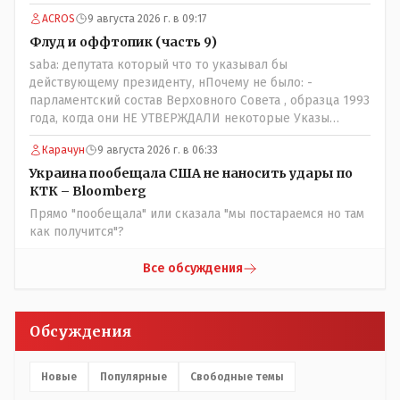
ACROS
9 августа 2026 г. в 09:17
Флуд и оффтопик (часть 9)
saba: депутата который что то указывал бы
действующему президенту, нПочему не было: -
парламентский состав Верховного Совета , образца 1993
года, когда они НЕ УТВЕРЖДАЛИ некоторые Указы
Назарбаева, особенно в части выборов и перевыборов и
Карачун
9 августа 2026 г. в 06:33
некоторых вопросах внутренней политики, и тогда
Назарбай волевым Указом РАСПУСТИЛ этот бунтарский
Украина пообещала США не наносить удары по
состав. Имя - Серикболсын Абдильдин вам знакомо -
КТК – Bloomberg
юывший секретарь ЦК КП Казахстана , впоследствии -
Прямо "пообещала" или сказала "мы постараемся но там
депутат Верховного Совета и Мажлиса и Председатель
как получится"?
партии коммунстов- он в то время и после и причём
НЕОДНОКРАТНО, указывал и многократно на недостатки
Все обсуждения
Назарбая и предлагал ему самому ДОБРОВОЛЬНО уйти с
поста Президента.
Обсуждения
Новые
Популярные
Свободные темы