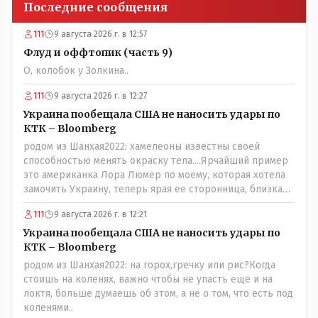
Последние сообщения
111
9 августа 2026 г. в 12:57
Флуд и оффтопик (часть 9)
О, колобок у Золкина..
111
9 августа 2026 г. в 12:27
Украина пообещала США не наносить удары по
КТК – Bloomberg
родом из Шанхая2022: хамелеоны известны своей
способностью менять окраску тела....Ярчайший пример
это американка Лора Люмер по моему, которая хотела
замочить Украину, теперь ярая ее сторонница, близкая
к Трампу. Ну и западные страны тем более, которые
111
9 августа 2026 г. в 12:21
предоставляли Зеленскому убежище, чтоб он бежал и
которые развернулись потом на 180 или 360 градусов,
Украина пообещала США не наносить удары по
посмотрев на того, как он не сдался, но ты же там сам
КТК – Bloomberg
живешь и многое знаешь о тех, на кого работаешь.. Это
родом из Шанхая2022: на горох,гречку или рис?Когда
просто прагматизм и ничего личного. Победим мы, они
стоишь на коленях, важно чтобы не упасть еще и на
встанут под нас и наоборот и все это понимают..
локтя, больше думаешь об этом, а не о том, что есть под
коленями..