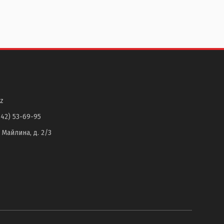
z
142) 53-69-95
. Майлина, д. 2/3