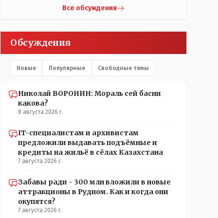
УМНЫЕ люди наверху , близко расположенные к
Все обсуждения
гос.бюджету- наверняка они знают что делают.
Обсуждения
Новые
Популярные
Свободные темы
Николай ВОРОНИН: Мораль сей басни
какова?
8 августа 2026 г.
IT-специалистам и архивистам
предложили выдавать подъёмные и
кредиты на жильё в сёлах Казахстана
7 августа 2026 г.
Забавы ради - 300 млн вложили в новые
аттракционы в Рудном. Как и когда они
окупятся?
7 августа 2026 г.