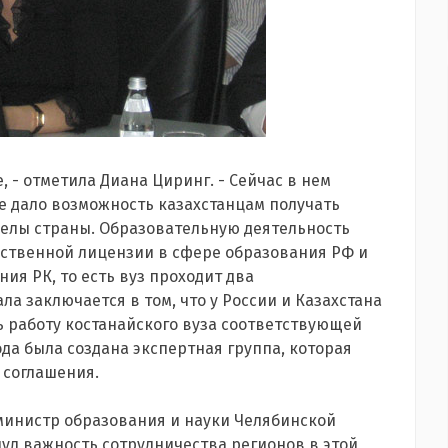
 - отметила Диана Циринг. - Сейчас в нем
ие дало возможность казахстанцам получать
делы страны. Образовательную деятельность
рственной лицензии в сфере образования РФ и
ия РК, то есть вуз проходит два
а заключается в том, что у России и Казахстана
ь работу костанайского вуза соответствующей
ода была создана экспертная группа, которая
 соглашения.
 министр образования и науки Челябинской
ул важность сотрудничества регионов в этой