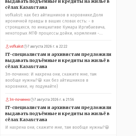
выдавать подъёмные и кредиты на жильё в
Вот ни капельки ему не поверю, что он действует в
доверять?/// Только себе: - за что боролись на то и
сёлах Казахстана
интересах страны, про народ уже и не говорю!
напоролись- хотели капитализм, жить по принципу:
vofkakst: как без айтишников в коровнике,Доля
Опять какие то закулисные игры?
"...человек-человеку- волк....", не захотели жить в
ироничной правды в ваших словах есть: - в
коммунизме где был принцип: "....человек человеку-
строящихся, по инициативе Кумара Иргибаевича,
брат...."
некоторых МТФ процессы дойки, кормления -
оцифрованы и иногда эти программы дают сбой - и
тогда они нужны, хотя я насколько в курсе своей
vofkakst
7 августа 2026 г. в 22:22
комьютерной безграмотности - все эти вопросы
IT-специалистам и архивистам предложили
можно решать и устранять эти сбои и удалённо -
выдавать подъёмные и кредиты на жильё в
лёжа на диване, в городе. Но, этих современных и
сёлах Казахстана
оцифрованных МТФ критично мало для массового
Эл-починно: И нахрена они, скажите мне, там
переезда лохматых и обкуренных молодых ребят
вообще нужны?😁 как без айтишников в
из города в село, да и те МТФ я по опыту
коровнике, ну подумайте)
подозреваю, скоро перейдут на обслуживание с
помошью кувалды, китайского скотча, алюминевой
проволоки и русского мата. Вот где работать в селе
Эл-починно
7 августа 2026 г. в 21:56
именно АРХИВАРИУСАМ - понятие не имею-
IT-специалистам и архивистам предложили
допустим все мои архивы по работе и по семейной
выдавать подъёмные и кредиты на жильё в
жизни - помещаются в одну дешёвую китайскую
сёлах Казахстана
флешку купленную на оптушке на Складской за 1
И нахрена они, скажите мне, там вообще нужны?😁
000 тенге. Впрочем, не надо гадать: - это замутили