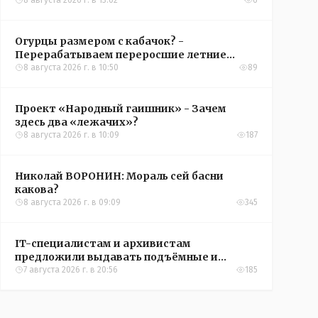
8 августа 2026 г. в 13:02
6
Огурцы размером с кабачок? -
Перерабатываем переросшие летние
овощи, чтобы вкусно съесть зимой
8 августа 2026 г. в 10:50
89
Проект «Народный гаишник» - Зачем
здесь два «лежачих»?
8 августа 2026 г. в 10:09
187
Николай ВОРОНИН: Мораль сей басни
какова?
8 августа 2026 г. в 09:09
345
IT-специалистам и архивистам
предложили выдавать подъёмные и
кредиты на жильё в сёлах Казахстана
7 августа 2026 г. в 20:56
185