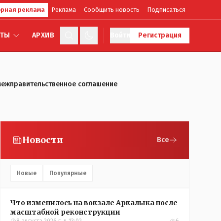
рная реклама
Реклама
Сообщить новость
Подписаться
КТЫ
АРХИВ
Войти
Регистрация
 межправительственное соглашение
Новости
Все
Новые
Популярные
Что изменилось на вокзале Аркалыка после
масштабной реконструкции