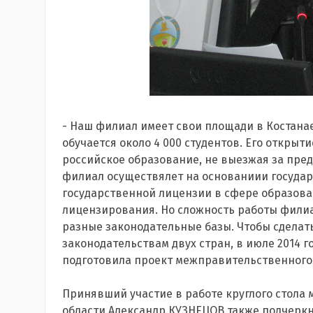
- Наш филиал имеет свои площади в Костанае,
обучается около 4 000 студентов. Его открыт
российское образование, не выезжая за пре
филиал осуществялет на основаниии госуда
государственной лицензии в сфере образован
лицензирования. Но сложность работы филиал
разные законодательные базы. Чтобы сделат
законодательствам двух стран, в июле 2014 г
подготовила проект межправительственного
Принявший участие в работе круглого стола
области Александр КУЗНЕЦОВ также подчеркн