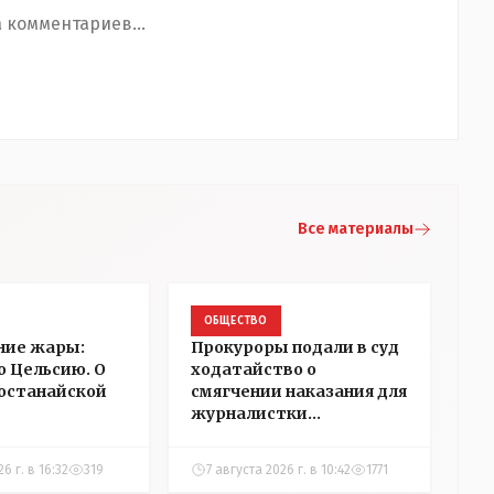
 комментариев...
Все материалы
ОБЩЕСТВО
ние жары:
Прокуроры подали в суд
о Цельсию. О
ходатайство о
Костанайской
смягчении наказания для
журналистки
Александры Алёховой
6 г. в 16:32
319
7 августа 2026 г. в 10:42
1771