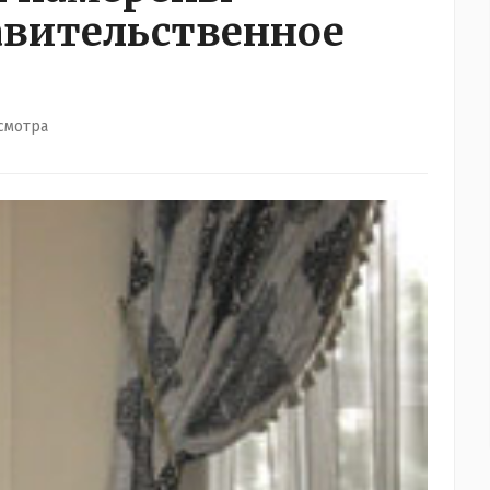
авительственное
смотра