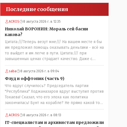
Последние сообщения
ACROS
8 августа 2026 г. в 12:35
Николай ВОРОНИН: Мораль сей басни
какова?
Цитата:///Теперь везут мне/// На вашем месте я бы
им предложил помощь оказывать деньгами - всё на
то выйдет и им легче в пути. Цитата:/// при
завышенных ценах страдает качество. Даже с
печеным хлебом проблема. // На вкус и цвет........., по
мне : - наша молочка значительно вкуснее чем
saba
8 августа 2026 г. в 09:04
руссская и белоруская, а хлеб покупайте формовой,
Флуд и оффтопик (часть 9)
бюджетный- он значительно вкусней остальных, но
Что вдруг случилось? Председатель партии
самый вкусный хлеб в совхозных пекарнях; мясо -
"Республика" Ходжаназаров вдруг выступил против
русское, белоруское не вкусное- наше
Токаева! Сказал, что его эпоха как политика
значительно вкусней и натуральное Цитата:///В
закончилась! Бунт на корабле? Не прямо какой то
финансовой столице республики все дешевле.///
правдолюб вдруг выступил! Может он
Что правда то правда: - там продкты и фрукты-
инопланетянин? Появился неизвестно откуда,
овощи дешевле и услуги тамады, певцов тоже и
ACROS
8 августа 2026 г. в 08:13
отжал у бывшего всесильного Розинова целый
провести той на 250-300 человек там обойдётся в
IT-специалистам и архивистам предложили
холдинг и теперь против президента выступает!
разы дешевле чем в Костанае. Цитата:///Кому