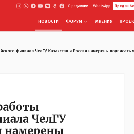
О редакции
WhatsApp
Предвыбо
НОВОСТИ
ФОРУМ
МНЕНИЯ
ПРОЕ
йского филиала ЧелГУ Казахстан и Россия намерены подписать
работы
лиала ЧелГУ
ия намерены