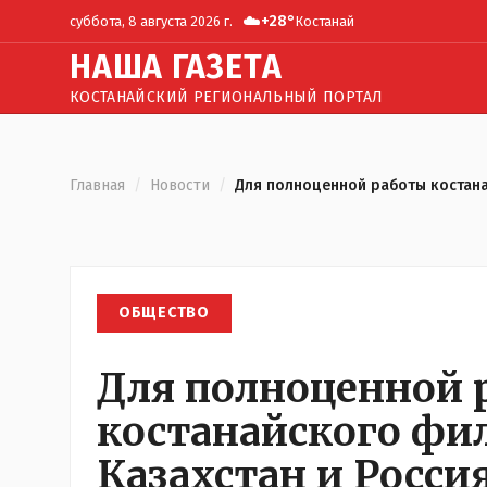
☁️
+
28
°
суббота, 8 августа 2026 г.
Костанай
Н
АША
Г
АЗЕТА
КОСТАНАЙСКИЙ РЕГИОНАЛЬНЫЙ ПОРТАЛ
Главная
/
Новости
/
Для полноценной работы костана
ОБЩЕСТВО
Для полноценной 
костанайского фи
Казахстан и Росс