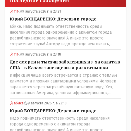
Последние сообщения
111
9 августа 2026 г. в 23:21
Юрий БОНДАРЕНКО: Деревья в городе
абике: Надо поднимать ответственность среди
населения города одновременно с акиматом города
республиканского значения! А иначе это просто
сотрясение звука! Автору надо прежде чем писать,
необходимо самому обратиться в ЖКХ акимата и
111
9 августа 2026 г. в 23:18
разобраться прежде чем своей статьей провоцировать
население города!Согласен всецело!
Две смерти и тысячи заболевших из-за салата в
США - в Казахстане оценили риск вспышки
Инфекция чаще всего встречается в странах с тёплым
климатом и плохими санитарными условиями. Человек
заражается через загрязнённую питьевую воду, Хех,
загнивающая Америка, условия, афроамериканцы,
грязная вода, отсутствие страховок, нечистоплотные
абике
9 августа 2026 г. в 23:10
мигранты и прочее.. Лучше России и Казахстана жить
негде..
Юрий БОНДАРЕНКО: Деревья в городе
Надо поднимать ответственность среди населения
города одновременно с акиматом города
республиканского значения! А иначе это просто