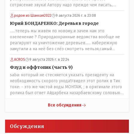
сотрясение звука! Автору надо прежде чем писать,
необходимо самому обратиться в ЖКХ акимата и
родом из Шанхая2022
9 августа 2026 г. в 23:08
разобраться прежде чем своей статьей провоцировать
население города!
Юрий БОНДАРЕНКО: Деревья в городе
......теперь мы живём по новому,и зачем нам это
озеленение ? Природаохранные ведомства вообще не
реагируют на уничтожение деревьев...... набережную
замутили а на неё без слёз смотреть нельзя,самый
наивысший уровень рукопопства наших
ACROS
9 августа 2026 г. в 22:24
строителей"специалистов",как исторические здания
сносить пожалуйста ,а как на века построить слабо.....Вы
Флуд и оффтопик (часть 9)
вот господин Бондаренко большой учёный прошлись
saba: который не стесняется указать президенту на
бы по историческим постройкам сколько было
необходимость скорого ухода!Увидел этот ролик в Тик
ликвидировано в советское время и в наше.......
токе: - это же чистой воды МОНТАЖ, ; в оригинале этого
ролика был ответ Айдарбека назарбаевскому соловью
на его якобы критику партии Республика. Я думаю: - они
просто напросто - КЛОУНЫ или МАРИОНЕТКИ власти и
Все обсуждения
пикировка между ними - это сделано или
срежисировано кем то из АП для того что бы создать
видимость ИНТРИГИ выборов, его как бы и якобы
Обсуждения
НАКАЛ - и тот и этот без разрешения АП - и шага,