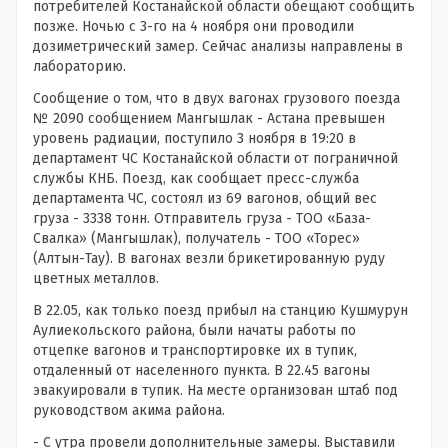
потребителей Костанайской области обещают сообщить
позже. Ночью с 3-го на 4 ноября они проводили
дозиметрический замер. Сейчас анализы направлены в
лабораторию.
Сообщение о том, что в двух вагонах грузового поезда
№ 2090 сообщением Мангышлак - Астана превышен
уровень радиации, поступило 3 ноября в 19:20 в
департамент ЧС Костанайской области от пограничной
службы КНБ. Поезд, как сообщает пресс-служба
департамента ЧС, состоял из 69 вагонов, общий вес
груза - 3338 тонн. Отправитель груза - ТОО «База-
Свалка» (Мангышлак), получатель - ТОО «Торес»
(Алтын-Тау). В вагонах везли брикетированную руду
цветных металлов.
В 22.05, как только поезд прибыл на станцию Кушмурун
Аулиекольского района, были начаты работы по
отцепке вагонов и транспортировке их в тупик,
отдаленный от населенного пункта. В 22.45 вагоны
эвакуировали в тупик. На месте организован штаб под
руководством акима района.
- С утра провели дополнительные замеры. Выставили