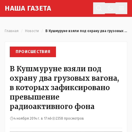
Н
АША
Г
АЗЕТА
Отк
Главная
/
Новости
/
В Кушмуруне взяли под охрану два грузовых вагона, в которых зафиксировано превышение радиоактивного фона
ПРОИСШЕСТВИЯ
В Кушмуруне взяли под
охрану два грузовых вагона,
в которых зафиксировано
превышение
радиоактивного фона
4 ноября 2014 г. в 17:46
2358 просмотров