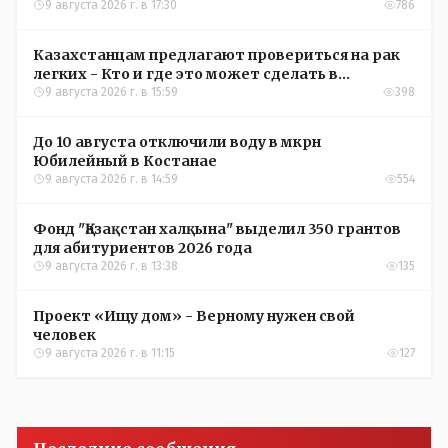
9 августа 2026 г. в 17:30
786
Казахстанцам предлагают провериться на рак
легких - Кто и где это может сделать в
Костанайской области
9 августа 2026 г. в 15:59
398
До 10 августа отключили воду в мкрн
Юбилейный в Костанае
9 августа 2026 г. в 14:59
554
Фонд "Қазақстан халқына" выделил 350 грантов
для абитуриентов 2026 года
9 августа 2026 г. в 13:38
135
Проект «Ищу дом» - Верному нужен свой
человек
9 августа 2026 г. в 11:15
127