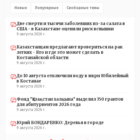
вернее и голоса не подадут. - в принципе вы же видите
- идёт СКУЧНАЯ и НУДНАЯ и МОНОТОННАЯ и полностью
Новые
Популярные
Свободные темы
КОНТРОЛИРУЕМАЯ якобы предвыборная агитация Если
вдруг они захотят гавкнуть что либо по своему
Две смерти и тысячи заболевших из-за салата в
усмотрению: - их мгновенно лишать возможности идти
США - в Казахстане оценили риск вспышки
на выборы и не дадут им места в будущем Курултае: -
9 августа 2026 г.
кстати, я думаю в АП и уже и места распределили между
партиями.
Казахстанцам предлагают провериться на рак
легких - Кто и где это может сделать в
Костанайской области
9 августа 2026 г.
До 10 августа отключили воду в мкрн Юбилейный
в Костанае
9 августа 2026 г.
Фонд "Қазақстан халқына" выделил 350 грантов
для абитуриентов 2026 года
9 августа 2026 г.
Юрий БОНДАРЕНКО: Деревья в городе
9 августа 2026 г.