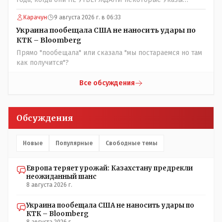
Назарбаева, особенно в части выборов и перевыборов и
Карачун
9 августа 2026 г. в 06:33
некоторых вопросах внутренней политики, и тогда
Назарбай волевым Указом РАСПУСТИЛ этот бунтарский
Украина пообещала США не наносить удары по
состав. Имя - Серикболсын Абдильдин вам знакомо -
КТК – Bloomberg
юывший секретарь ЦК КП Казахстана , впоследствии -
Прямо "пообещала" или сказала "мы постараемся но там
депутат Верховного Совета и Мажлиса и Председатель
как получится"?
партии коммунстов- он в то время и после и причём
НЕОДНОКРАТНО, указывал и многократно на недостатки
Все обсуждения
Назарбая и предлагал ему самому ДОБРОВОЛЬНО уйти с
поста Президента.
Обсуждения
Новые
Популярные
Свободные темы
Европа теряет урожай: Казахстану предрекли
неожиданный шанс
8 августа 2026 г.
Украина пообещала США не наносить удары по
КТК – Bloomberg