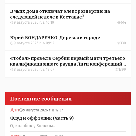
В чьих дома отключат электроэнергию на
следующей неделе в Костанае?
9 августа 2026 г. в 10:10
614
Юрий БОНДАРЕНКО: Деревья в городе
9 августа 2026 г. в 09:12
330
«Тобол» провел в Сербии первый матч третьего
квалификационного раунда Лиги конференций
УЕФА
8 августа 2026 г. в 18:07
1399
Последние сообщения
111
9 августа 2026 г. в 12:57
Флуд и оффтопик (часть 9)
О, колобок у Золкина..