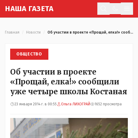
Н
АША
Г
АЗЕТА
Отк
Главная
/
Новости
/
Об участии в проекте «Прощай, елка!» сообщили уже четыре школы Костаная
ОБЩЕСТВО
Об участии в проекте
«Прощай, елка!» сообщили
уже четыре школы Костаная
23 января 2014 г. в 00:55
Ольга ЛИХОГРАЙ
1652 просмотра