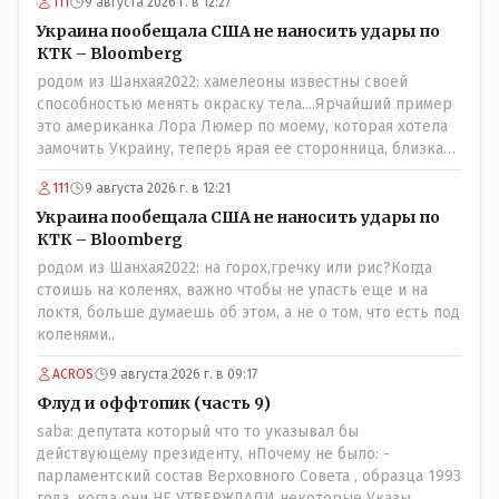
111
9 августа 2026 г. в 12:27
Украина пообещала США не наносить удары по
КТК – Bloomberg
родом из Шанхая2022: хамелеоны известны своей
способностью менять окраску тела....Ярчайший пример
это американка Лора Люмер по моему, которая хотела
замочить Украину, теперь ярая ее сторонница, близкая
к Трампу. Ну и западные страны тем более, которые
111
9 августа 2026 г. в 12:21
предоставляли Зеленскому убежище, чтоб он бежал и
которые развернулись потом на 180 или 360 градусов,
Украина пообещала США не наносить удары по
посмотрев на того, как он не сдался, но ты же там сам
КТК – Bloomberg
живешь и многое знаешь о тех, на кого работаешь.. Это
родом из Шанхая2022: на горох,гречку или рис?Когда
просто прагматизм и ничего личного. Победим мы, они
стоишь на коленях, важно чтобы не упасть еще и на
встанут под нас и наоборот и все это понимают..
локтя, больше думаешь об этом, а не о том, что есть под
коленями..
ACROS
9 августа 2026 г. в 09:17
Флуд и оффтопик (часть 9)
saba: депутата который что то указывал бы
действующему президенту, нПочему не было: -
парламентский состав Верховного Совета , образца 1993
года, когда они НЕ УТВЕРЖДАЛИ некоторые Указы