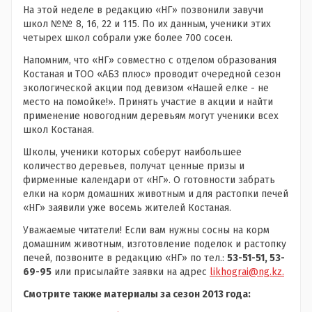
На этой неделе в редакцию «НГ» позвонили завучи
школ №№ 8, 16, 22 и 115. По их данным, ученики этих
четырех школ собрали уже более 700 сосен.
Напомним, что «НГ» совместно с отделом образования
Костаная и ТОО «АБЗ плюс» проводит очередной сезон
экологической акции под девизом «Нашей елке - не
место на помойке!». Принять участие в акции и найти
применение новогодним деревьям могут ученики всех
школ Костаная.
Школы, ученики которых соберут наибольшее
количество деревьев, получат ценные призы и
фирменные календари от «НГ». О готовности забрать
елки на корм домашних животным и для растопки печей
«НГ» заявили уже восемь жителей Костаная.
Уважаемые читатели! Если вам нужны сосны на корм
домашним животным, изготовление поделок и растопку
печей, позвоните в редакцию «НГ» по тел.:
53-51-51, 53-
69-95
или присылайте заявки на адрес
likhograi@ng.kz.
Смотрите также материалы за сезон 2013 года: