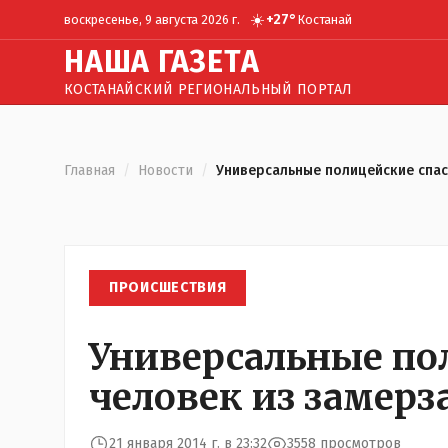
☀️
+
27
°
воскресенье, 9 августа 2026 г.
Костанай
Н
АША
Г
АЗЕТА
КОСТАНАЙСКИЙ РЕГИОНАЛЬНЫЙ ПОРТАЛ
Главная
/
Новости
/
Универсальные полицейские спас
ПРОИСШЕСТВИЯ
Универсальные пол
человек из замер
21 января 2014 г. в 23:32
3558 просмотров