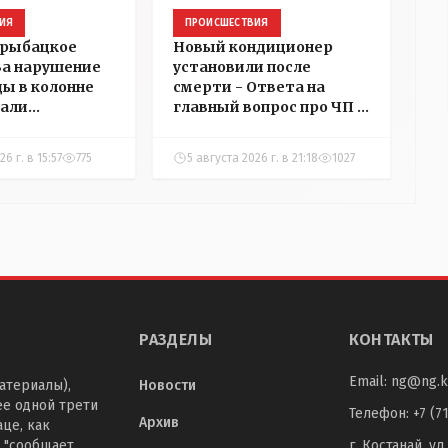
ИЯ
ПРОИСШЕСТВИЯ
 рыбацкое
Новый кондиционер
 За нарушение
установили после
ды в колонне
смерти - Ответа на
али
главный вопрос про ЧП в
в
детском центре
ний в
Костаная "НГ"
6 г. в 15:57
775
5 августа 2026 г. в 21:18
1027
добивалась три дня
РАЗДЕЛЫ
КОНТАКТЫ
Email:
ng@ng.k
атериалы),
Новости
ее одной трети
Телефон
:
+7 (7
Архив
це, как
 "сообщает
г. Костанай, ул