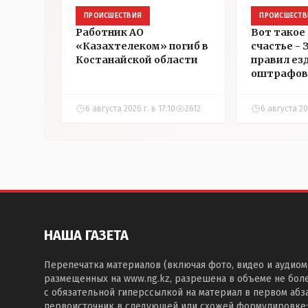
ПРОИСШЕСТВИЯ
ПРОИСШЕСТВ
Работник АО
Вот такое
«Казахтелеком» погиб в
счастье -
Костанайской области
правил ез
оштрафов
участнико
соревнова
6 августа 2026 г. в 17:10
2612
6 августа 202
Аркалыке
НАША ГАЗЕТА
Перепечатка материалов (включая фото, видео и аудиом
размещенных на www.ng.kz, разрешена в объеме не бол
с обязательной гиперссылкой на материал в первом абза
первоисточник в следующей или схожей формулировке: