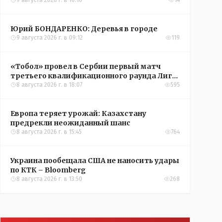
9 августа 2026 г. в 10:10
14
Юрий БОНДАРЕНКО: Деревья в городе
9 августа 2026 г. в 09:12
119
«Тобол» провел в Сербии первый матч
третьего квалификационного раунда Лиги
конференций УЕФА
8 августа 2026 г. в 18:07
595
Европа теряет урожай: Казахстану
предрекли неожиданный шанс
8 августа 2026 г. в 15:45
764
Украина пообещала США не наносить удары
по КТК – Bloomberg
8 августа 2026 г. в 13:50
268