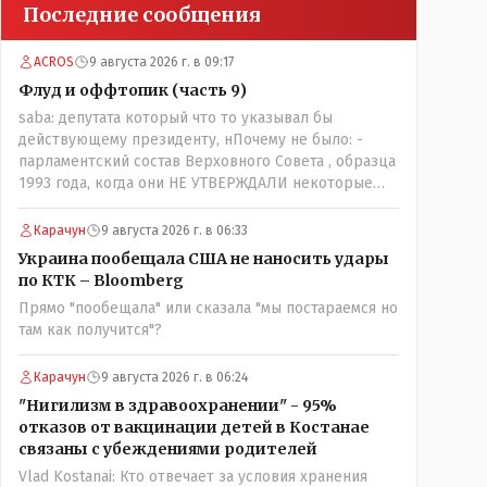
Последние сообщения
ACROS
9 августа 2026 г. в 09:17
Флуд и оффтопик (часть 9)
saba: депутата который что то указывал бы
действующему президенту, нПочему не было: -
парламентский состав Верховного Совета , образца
1993 года, когда они НЕ УТВЕРЖДАЛИ некоторые
Указы Назарбаева, особенно в части выборов и
перевыборов и некоторых вопросах внутренней
Карачун
9 августа 2026 г. в 06:33
политики, и тогда Назарбай волевым Указом
Украина пообещала США не наносить удары
РАСПУСТИЛ этот бунтарский состав. Имя -
по КТК – Bloomberg
Серикболсын Абдильдин вам знакомо - юывший
Прямо "пообещала" или сказала "мы постараемся но
секретарь ЦК КП Казахстана , впоследствии -
там как получится"?
депутат Верховного Совета и Мажлиса и
Председатель партии коммунстов- он в то время и
после и причём НЕОДНОКРАТНО, указывал и
Карачун
9 августа 2026 г. в 06:24
многократно на недостатки Назарбая и предлагал
"Нигилизм в здравоохранении" - 95%
ему самому ДОБРОВОЛЬНО уйти с поста
отказов от вакцинации детей в Костанае
Президента.
связаны с убеждениями родителей
Vlad Kostanai: Кто отвечает за условия хранения