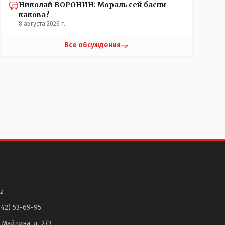
Николай ВОРОНИН: Мораль сей басни
какова?
8 августа 2026 г.
Все обсуждения
z
142) 53-69-95
. Майлина, д. 2/3