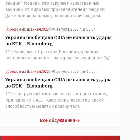
вакцин? Медики! Кто закупает качественные
вакцины от мировых производителей? Медики!
Даже при идеальных условиях тысячная доля
процента от всех вакцинированных может иметь
плохие последствия от прививки. Бумага нужна как
родом из Шанхая2022
9 августа 2026 г. в 00:57
защита от дол.....бов не дружащих с школьными
Украина пообещала США не наносить удары
курсами предметов, в частности биологии и
по КТК – Bloomberg
математики. Vlad Kostanai: Поэтому люди и
111: Блин, нас с братской Россией украинцы
отказываются и я в том числе своих не
поставили на колени.....на горох,гречку или рис?😊
прививал.Лично я вам и тем другим людям
благодарен. Добровольные действия направленные
на сокращение частотности появления в популяции
родом из Шанхая2022
9 августа 2026 г. в 00:56
соответствующих комбинаций генов заслуживают
Украина пообещала США не наносить удары
благодарности. Мы и без того основательно
по КТК – Bloomberg
загубили нормальный естественный отбор.
111: наш русский мир нас не спасает, к которому
принадлежу и я.........хамелеоны известны своей
способностью менять окраску тела....
Все обсуждения