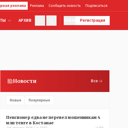
рная реклама
Реклама
Сообщить новость
Подписаться
КТЫ
АРХИВ
Войти
Регистрация
Новости
Все
Новые
Популярные
Пенсионер едва не перевел мошенникам 4
млн тенге в Костанае