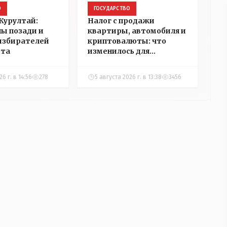
О
ГОСУДАРСТВО
Курултай:
Налог с продажи
пы позади и
квартиры, автомобиля и
избирателей
криптовалюты: что
ста
изменилось для
казахстанцев
6 г. в 14:56
278
5 августа 2026 г. в 13:38
3456