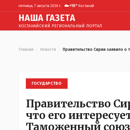
☁️
+
16
°
пятница, 7 августа 2026 г.
Костанай
Н
АША
Г
АЗЕТА
КОСТАНАЙСКИЙ РЕГИОНАЛЬНЫЙ ПОРТАЛ
Главная
/
Новости
/
Правительство Сирии заявило о т
ГОСУДАРСТВО
Правительство Сир
что его интересуе
Таможенный союз