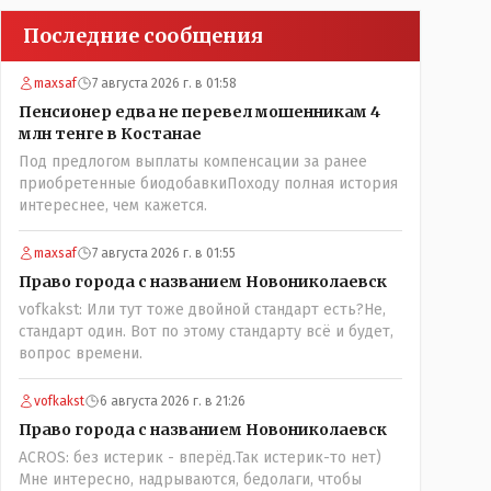
Последние сообщения
maxsaf
7 августа 2026 г. в 01:58
Пенсионер едва не перевел мошенникам 4
млн тенге в Костанае
Под предлогом выплаты компенсации за ранее
приобретенные биодобавкиПоходу полная история
интереснее, чем кажется.
maxsaf
7 августа 2026 г. в 01:55
Право города с названием Новониколаевск
vofkakst: Или тут тоже двойной стандарт есть?Не,
стандарт один. Вот по этому стандарту всё и будет,
вопрос времени.
vofkakst
6 августа 2026 г. в 21:26
Право города с названием Новониколаевск
ACROS: без истерик - вперёд.Так истерик-то нет)
Мне интересно, надрываются, бедолаги, чтобы