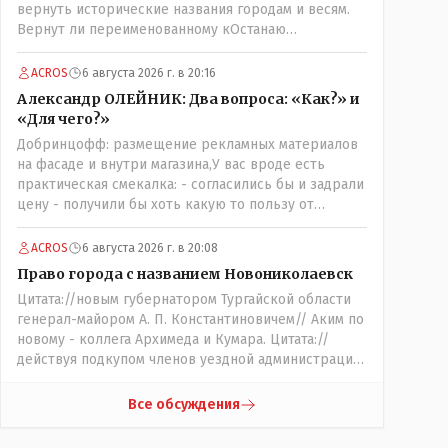
вернуть исторические названия городам и весям.
Вернут ли переименованному кОстанаю
историческое имя? Ведь для этого же эти она..
ономасты существуют)) Или тут тоже двойной
ACROS
6 августа 2026 г. в 20:16
стандарт есть?
Александр ОЛЕЙНИК: Два вопроса: «Как?» и
«Для чего?»
Добринцофф: размещение рекламных материалов
на фасаде и внутри магазина,У вас вроде есть
практическая смекалка: - согласились бы и задрали
цену - получили бы хоть какую то пользу от
будущих депутатов, как говориться- с паршивой
овцы хоть шерсти клок, тем более эта тётенька
ACROS
6 августа 2026 г. в 20:08
платила бы не со своего кармана, а с халявных,
Право города с названием Новониколаевск
партийных денег.- думаю сильно не торговалась
Цитата://новым губернатором Тургайской области
бы.
генерал-майором А. П. Константиновичем// Аким по
новому - коллега Архимеда и Кумара. Цитата://
действуя подкупом членов уездной администрации,
о// Цитата://Последовала спекуляция земельными
участками,// Интересно: - тогда был
Все обсуждения
антикорруционный комитет ??? Цитата:///
киргизское население // Казахи. Цитата://