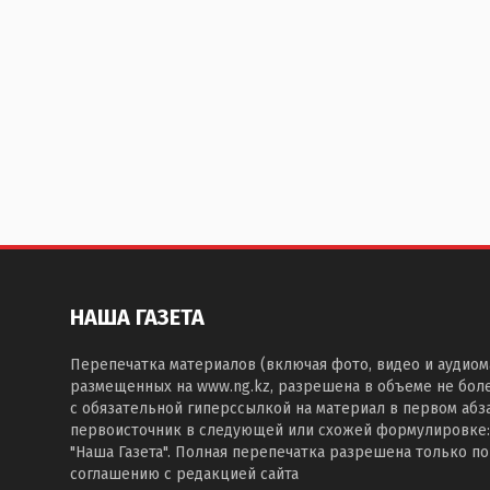
НАША ГАЗЕТА
Перепечатка материалов (включая фото, видео и аудиом
размещенных на www.ng.kz, разрешена в объеме не бол
с обязательной гиперссылкой на материал в первом абза
первоисточник в следующей или схожей формулировке:
"Наша Газета". Полная перепечатка разрешена только п
соглашению с редакцией сайта