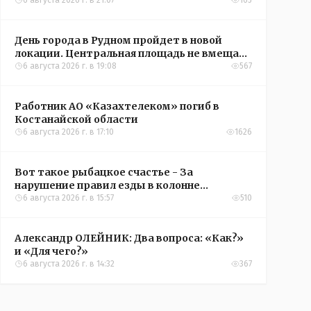
6 августа 2026 г. в 21:07
165
День города в Рудном пройдет в новой
локации. Центральная площадь не вмещает
всех желающих
6 августа 2026 г. в 19:08
567
Работник АО «Казахтелеком» погиб в
Костанайской области
6 августа 2026 г. в 17:10
1626
Вот такое рыбацкое счастье - За
нарушение правил езды в колонне
оштрафовали участников соревнований в
6 августа 2026 г. в 15:57
510
Аркалыке
Александр ОЛЕЙНИК: Два вопроса: «Как?»
и «Для чего?»
6 августа 2026 г. в 14:32
367