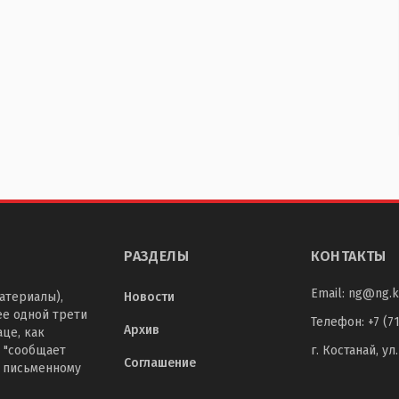
РАЗДЕЛЫ
КОНТАКТЫ
Email:
ng@ng.k
атериалы),
Новости
ее одной трети
Телефон
:
+7 (7
Архив
це, как
 "сообщает
г. Костанай, ул
Соглашение
о письменному