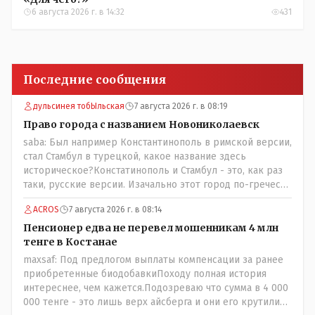
6 августа 2026 г. в 14:32
431
Последние сообщения
дульсинея тобЫльская
7 августа 2026 г. в 08:19
Право города с названием Новониколаевск
saba: Был например Константинополь в римской версии,
стал Стамбул в турецкой, какое название здесь
историческое?Констатинополь и Стамбул - это, как раз
таки, русские версии. Изачально этот город по-гречески
назывался Бизантиов, а на латыни - Бизантинум. Потом
ACROS
7 августа 2026 г. в 08:14
он стал Константинополисом. Турки до 1930 года
назваали его Константиние. И лишь в 1930 году
Пенсионер едва не перевел мошенникам 4 млн
переименовали в Истанбул.
тенге в Костанае
maxsaf: Под предлогом выплаты компенсации за ранее
приобретенные биодобавкиПоходу полная история
интереснее, чем кажется.Подозреваю что сумма в 4 000
000 тенге - это лишь верх айсберга и они его крутили