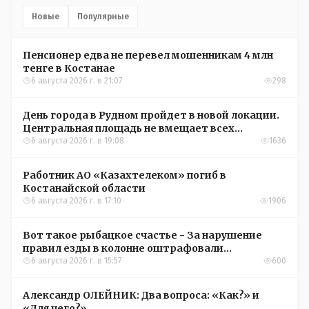
Новые
Популярные
Пенсионер едва не перевел мошенникам 4 млн
тенге в Костанае
6 августа 2026 г. в 21:07
298
День города в Рудном пройдет в новой локации.
Центральная площадь не вмещает всех
желающих
6 августа 2026 г. в 19:08
1636
Работник АО «Казахтелеком» погиб в
Костанайской области
6 августа 2026 г. в 17:10
1906
Вот такое рыбацкое счастье - За нарушение
правил езды в колонне оштрафовали
участников соревнований в Аркалыке
6 августа 2026 г. в 15:57
600
Александр ОЛЕЙНИК: Два вопроса: «Как?» и
«Для чего?»