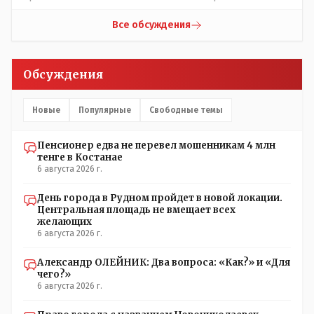
и уважает младший род из Среднего Жуза, и старший
русской версии Кустанаем, теперь в казахской версии
род из Среднего Жуза так же поступает по отношению к
Костанай. Что не так? При чём здесь ономасты? Был
Все обсуждения
младшему роду из Старшего Жуза. Этого сейчас не
например Константинополь в римской версии, стал
принято соблюдать- но в крови и в генах, на
Стамбул в турецкой, какое название здесь
подсознательном уровне - это сидит. Так что пока будет
историческое?
Обсуждения
так.
Новые
Популярные
Свободные темы
Пенсионер едва не перевел мошенникам 4 млн
тенге в Костанае
6 августа 2026 г.
День города в Рудном пройдет в новой локации.
Центральная площадь не вмещает всех
желающих
6 августа 2026 г.
Александр ОЛЕЙНИК: Два вопроса: «Как?» и «Для
чего?»
6 августа 2026 г.