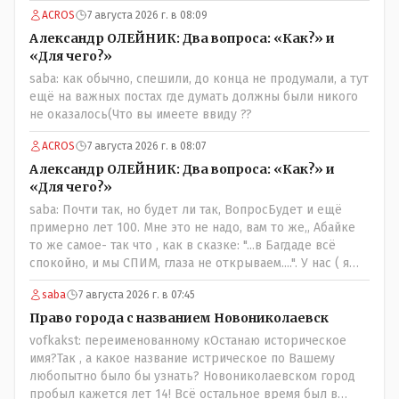
по полной за эти биодобавки.
ACROS
7 августа 2026 г. в 08:09
Александр ОЛЕЙНИК: Два вопроса: «Как?» и
«Для чего?»
saba: как обычно, спешили, до конца не продумали, а тут
ещё на важных постах где думать должны были никого
не оказалось(Что вы имеете ввиду ??
ACROS
7 августа 2026 г. в 08:07
Александр ОЛЕЙНИК: Два вопроса: «Как?» и
«Для чего?»
saba: Почти так, но будет ли так, ВопросБудет и ещё
примерно лет 100. Мне это не надо, вам то же,, Абайке
то же самое- так что , как в сказке: "...в Багдаде всё
спокойно, и мы СПИМ, глаза не открываем....". У нас ( я
сужу лично и это моё мнение- может ошибочное, но это
saba
7 августа 2026 г. в 07:45
моё личное) менталитет такой - спокойный и
пофигистский, в генах и в крови уважение и почтение к
Право города с названием Новониколаевск
старшим ( под старшим надо понимать - по возрасту, по
vofkakst: переименованному кОстанаю историческое
социальному положению, по богатству, по родословной
имя?Так , а какое название истрическое по Вашему
и так далее) передающиее с молоком матери. Не зря же
любопытно было бы узнать? Новониколаевском город
принято: - старший род из Младшего Жуза подчиняется
пробыл кажется лет 14! Всё остальное время был в