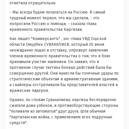
ответила отрицательно.
- Мы всегда будем полагаться на Россию. В самый
трудный момент первое, что мы сделали, - это
попросили Россию о помощи, - сказала глава
временного правительства Киргизии.
Как пишет "Коммерсантъ" , экс-глава УВД Ошской
области Омурбек СУВАНАЛИЕВ, который 20 июня
неожиданно подал в отставку, опроверг заявления
членов временного правительства о том, что в боях
принимали участие наемники. Он заявил, что в
противном случае тактика боевых действий была бы
совершенно другой. Они нанесли бы точечные удары по
стратегическим объектам и административным зданиям,
а снайперы отстреливали бы представителей властей и
вражеских лидеров.
Однако, по словам Суваналиева, киргизы беспорядочно
сжигали дома узбеков, и противоборствующие стороны
"поливали из автоматов" друг друга. Шла обычная
"партизанская война, с применением всех подручных
средств".