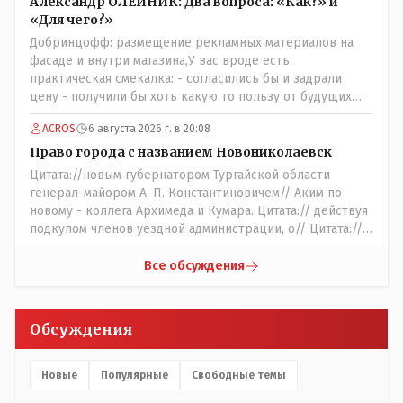
Александр ОЛЕЙНИК: Два вопроса: «Как?» и
«Для чего?»
Добринцофф: размещение рекламных материалов на
фасаде и внутри магазина,У вас вроде есть
практическая смекалка: - согласились бы и задрали
цену - получили бы хоть какую то пользу от будущих
депутатов, как говориться- с паршивой овцы хоть
ACROS
6 августа 2026 г. в 20:08
шерсти клок, тем более эта тётенька платила бы не со
своего кармана, а с халявных, партийных денег.- думаю
Право города с названием Новониколаевск
сильно не торговалась бы.
Цитата://новым губернатором Тургайской области
генерал-майором А. П. Константиновичем// Аким по
новому - коллега Архимеда и Кумара. Цитата:// действуя
подкупом членов уездной администрации, о// Цитата://
Последовала спекуляция земельными участками,//
Интересно: - тогда был антикорруционный комитет ???
Все обсуждения
Цитата:/// киргизское население // Казахи. Цитата://
Административный персонал в 1885 году состоял из
уездного начальника, старшего и младшего помощников
Обсуждения
и двух письмоводителей, в уездном управлении
выделились отделы полиции, суда и городской управы.
Имелись уездный и ветеринарный врачи, повивальная
Новые
Популярные
Свободные темы
бабка, фельдшер, открылась аптека.// Областной