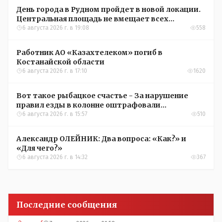
День города в Рудном пройдет в новой локации.
Центральная площадь не вмещает всех
желающих
6 августа 2026 г. в 19:08
558
Работник АО «Казахтелеком» погиб в
Костанайской области
6 августа 2026 г. в 17:10
1620
Вот такое рыбацкое счастье - За нарушение
правил езды в колонне оштрафовали
участников соревнований в Аркалыке
6 августа 2026 г. в 15:57
510
Александр ОЛЕЙНИК: Два вопроса: «Как?» и
«Для чего?»
6 августа 2026 г. в 14:32
367
Последние сообщения