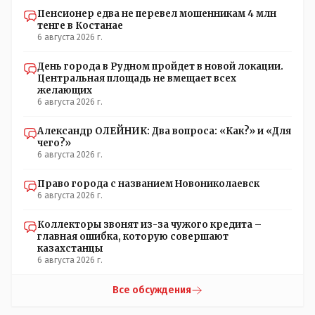
акимат - по нынешнему. Цитата:///В честь основателя
Пенсионер едва не перевел мошенникам 4 млн
города Константиновича в Костанае не назвали улицу и
тенге в Костанае
не установили памятник.// vofkakst: Где ономасты,
6 августа 2026 г.
которые топят за возвращение исторических названий?
Какие проблемы, почему кто то должен делать что то за
День города в Рудном пройдет в новой локации.
вас- - выдвинете идею, создайте инициативную группу,
Центральная площадь не вмещает всех
напишите ходатайство в гор.маслихат и без истерик -
желающих
вперёд. Под лежачий камень- вода не потечёт. Насчёт
6 августа 2026 г.
ономастов: - нужны русскоязычные ономасты - я думаю
они найдутся.
Александр ОЛЕЙНИК: Два вопроса: «Как?» и «Для
чего?»
6 августа 2026 г.
Право города с названием Новониколаевск
6 августа 2026 г.
Коллекторы звонят из-за чужого кредита –
главная ошибка, которую совершают
казахстанцы
6 августа 2026 г.
Все обсуждения