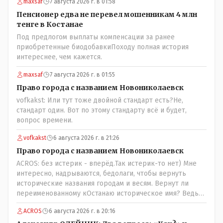
maxsaf
7 августа 2026 г. в 01:58
Пенсионер едва не перевел мошенникам 4 млн
тенге в Костанае
Под предлогом выплаты компенсации за ранее
приобретенные биодобавкиПоходу полная история
интереснее, чем кажется.
maxsaf
7 августа 2026 г. в 01:55
Право города с названием Новониколаевск
vofkakst: Или тут тоже двойной стандарт есть?Не,
стандарт один. Вот по этому стандарту всё и будет,
вопрос времени.
vofkakst
6 августа 2026 г. в 21:26
Право города с названием Новониколаевск
ACROS: без истерик - вперёд.Так истерик-то нет) Мне
интересно, надрываются, бедолаги, чтобы вернуть
исторические названия городам и весям. Вернут ли
переименованному кОстанаю историческое имя? Ведь
для этого же эти она.. ономасты существуют)) Или тут
ACROS
6 августа 2026 г. в 20:16
тоже двойной стандарт есть?