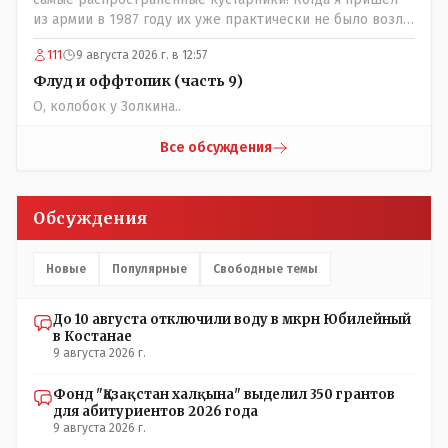
из армии в 1987 году их уже практически не было возле
родительского дома по улице Амангельды! А что
111
9 августа 2026 г. в 12:57
случилось то, с целым видом кустарника?
Флуд и оффтопик (часть 9)
О, колобок у Золкина..
Все обсуждения
Обсуждения
Новые
Популярные
Свободные темы
До 10 августа отключили воду в мкрн Юбилейный
в Костанае
9 августа 2026 г.
Фонд "Қазақстан халқына" выделил 350 грантов
для абитуриентов 2026 года
9 августа 2026 г.