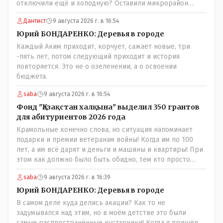
отключили ещё и холодную? Оставили микрорайон
вообще без воды?
Дантист
9 августа 2026 г. в 16:54
Юрий БОНДАРЕНКО: Деревья в городе
Каждый Аким приходит, корчует, сажает новые, три
-пять лет, потом следующий приходит и история
повторяется. Это не о озеленении, а о освоении
бюджета.
saba
9 августа 2026 г. в 16:54
Фонд "Қазақстан халқына" выделил 350 грантов
для абитуриентов 2026 года
Крамольные конечно слова, но ситуация напоминает
подарки и премии ветеранам войны! Когда им по 100
лет, а им всё дарят и деньги и машины и квартиры! При
этом как должно было быть обидно, тем кто просто
выживал в эти годы отказывая себе во всём и работая
saba
9 августа 2026 г. в 16:39
для фронта! Не всем повезло и получить медаль" За
доблестный труд в годы ВОВ", там хоть какие то льготы
Юрий БОНДАРЕНКО: Деревья в городе
были! А тут? Может всё таки стоит оценивать по
В самом деле куда делись акации? Как то не
степени заинтересованности в высшем образовании, а
задумывался над этим, но в моём детстве это были
не по степени того , как тебе не повезло в жизни?
самые распространённые кустарники! Когда я пришёл