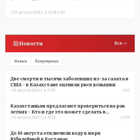
9 августа 2026 г. в 13:38
81
Новости
Все
Новые
Популярные
Две смерти и тысячи заболевших из-за салата в
США - в Казахстане оценили риск вспышки
9 августа 2026 г. в 17:30
22
Казахстанцам предлагают провериться на рак
легких - Кто и где это может сделать в
Костанайской области
9 августа 2026 г. в 15:59
119
До 10 августа отключили воду в мкрн
Юбилейный в Костанае