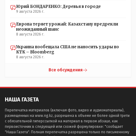
Юрий БОНДАРЕНКО: Деревья в городе
9 августа 2026 г.
Европа теряет урожай: Казахстану предрекли
неожиданный шанс
8 августа 2026 г.
Украина пообещала США не наносить удары по
КТК – Bloomberg
8 августа 2026 г.
Все обсуждения
НАША ГАЗЕТА
Перепечатка материалов (включая фото, видео и аудиоматериалы),
размещенных на www.ng.kz, разрешена в объеме не более одной трети
с обязательной гиперссылкой на материал в первом абзаце, как
первоисточник в следующей или схожей формулировке: "сообщает
"Наша Газета". Полная перепечатка разрешена только по письменному