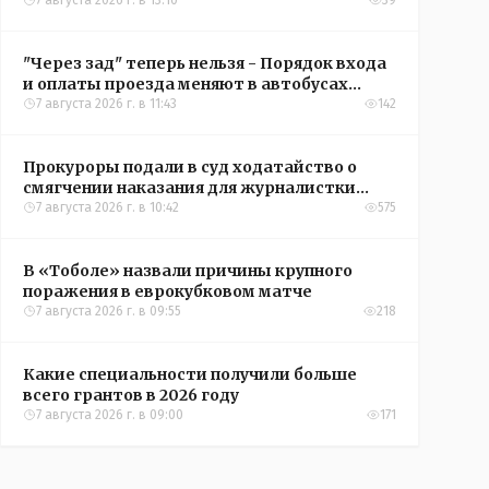
подъездом
7 августа 2026 г. в 13:10
39
"Через зад" теперь нельзя - Порядок входа
и оплаты проезда меняют в автобусах
Рудного
7 августа 2026 г. в 11:43
142
Прокуроры подали в суд ходатайство о
смягчении наказания для журналистки
Александры Алёховой
7 августа 2026 г. в 10:42
575
В «Тоболе» назвали причины крупного
поражения в еврокубковом матче
7 августа 2026 г. в 09:55
218
Какие специальности получили больше
всего грантов в 2026 году
7 августа 2026 г. в 09:00
171