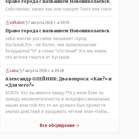
Право города с названием Новониколаевск
вопросов оплаты, полностью
Собственно, также как они говорят Тэнгэ или тэнге
сконцентрировавшись на управлении автобусом.
Кондуктор - помимо удобства - несомненно
рабочие места. Сколько людей можно
vofkakst
7 августа 2026 г. в 09:35
трудоустроить? Но зачем, когда водитель должен и
Право города с названием Новониколаевск
на дорогу смотреть, и оплату контролировать , и (в
saba: многие россияне называют город
редких случаях оплаты наличкой) сдачу выдавать. У
Кастанай,Это - не более, чем произношение
нас прогресс почему-то идет с регрессом рука об
безударной "О" в слове "кОстанай" Это мы знаем,
руку. Любую хорошую задумку умудряемся
что истоки тянутся от Кустаная
похерить(
saba
7 августа 2026 г. в 09:28
Александр ОЛЕЙНИК: Два вопроса: «Как?» и
«Для чего?»
ACROS: Что вы имеете ввиду ??А у меня бзик по
поводу некомпетентности и непрофессионализма
наших властей! Кто то же должен был провести
анализ действий и продумать чёткий план чтобы
комар носа не подточил! Но тут явно спешили, а в
аналитическом центре либо кто то из
Все обсуждения
родственников сидит, либо ведущий специалист на
Мальдивы уехал, либо всё вместе! Пока