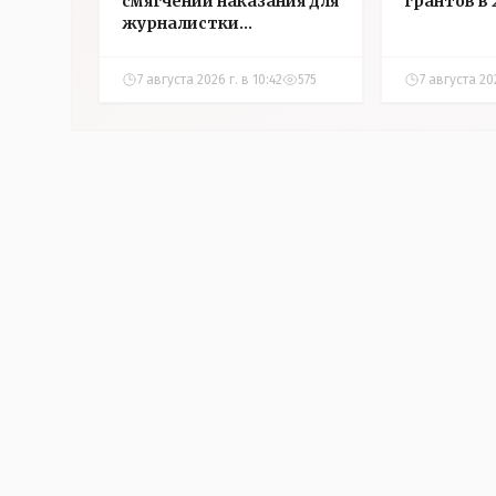
смягчении наказания для
грантов в 
журналистки
Александры Алёховой
7 августа 2026 г. в 10:42
575
7 августа 20