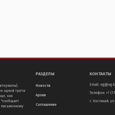
РАЗДЕЛЫ
КОНТАКТЫ
Email:
ng@ng.k
атериалы),
Новости
ее одной трети
Телефон
:
+7 (7
Архив
це, как
 "сообщает
г. Костанай, ул
Соглашение
о письменному