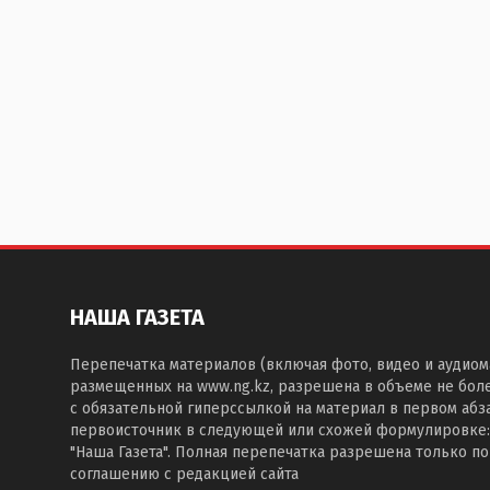
НАША ГАЗЕТА
Перепечатка материалов (включая фото, видео и аудиом
размещенных на www.ng.kz, разрешена в объеме не бол
с обязательной гиперссылкой на материал в первом абза
первоисточник в следующей или схожей формулировке:
"Наша Газета". Полная перепечатка разрешена только п
соглашению с редакцией сайта