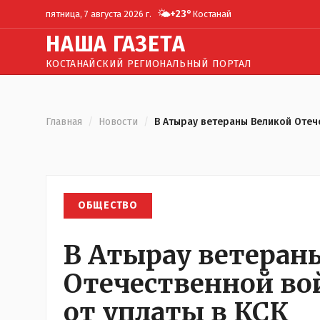
🌤️
+
23
°
пятница, 7 августа 2026 г.
Костанай
Н
АША
Г
АЗЕТА
КОСТАНАЙСКИЙ РЕГИОНАЛЬНЫЙ ПОРТАЛ
Главная
/
Новости
/
В Атырау ветераны Великой Отеч
ОБЩЕСТВО
В Атырау ветеран
Отечественной в
от уплаты в КСК