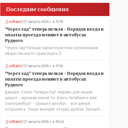
Последние сообщения
vofkakst
7 августа 2026 г. в 11:58
"Через зад" теперь нельзя - Порядок входа и
оплаты проезда меняют в автобусах
Рудного
"Через зад"Лучшая характеристика организации
общественного транспорта ))
vofkakst
7 августа 2026 г. в 11:56
"Через зад" теперь нельзя - Порядок входа и
оплаты проезда меняют в автобусах
Рудного
Дикари. Слово "кондуктор" видимо для наших
широт - архаизм какой то. Взять Челябинск или
Екатеринбург - пришел автобус - все двери
открылись. Люди выходят откуда удобно. Заходят
также в любую дверь. Далее - либо платишь сам (у
каждой двери есть валидатор), либо кондуктор
vofkakst
7 августа 2026 г. в 09:43
подойдет с терминалом. Водитель разгружен от