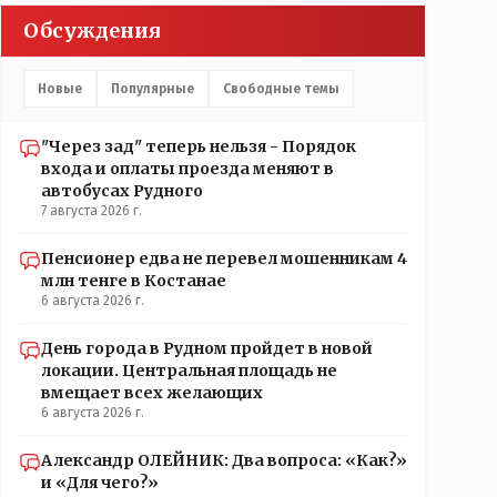
прокатывает по вышеизложенным Вами причинам,
Обсуждения
просто обстоятельства немного меняются по
сравнению с Назарбаевскими временами, власти
решили пощупать кошелёк населения, а это уже
Новые
Популярные
Свободные темы
неизвестная в уравнении взаимоотношений власти
и народа! Тут бы как раз специалист-аналитик и
пригодился бы!
"Через зад" теперь нельзя - Порядок
входа и оплаты проезда меняют в
автобусах Рудного
7 августа 2026 г.
Пенсионер едва не перевел мошенникам 4
млн тенге в Костанае
6 августа 2026 г.
День города в Рудном пройдет в новой
локации. Центральная площадь не
вмещает всех желающих
6 августа 2026 г.
Александр ОЛЕЙНИК: Два вопроса: «Как?»
и «Для чего?»