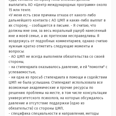
выплатить АО «Центр международных программ» около
15 млн тенге.
«У меня есть свои причины отказа от какого-либо
дальнейшего контакта с АО ЦМП и каких-либо выплат в
их сторону, - сообщается в письме. - Я считаю, что
должны мне они, за весь моральный ущерб нанесенный
мне и моей семье, а их претензии несправедливы. Я
воздержусь от подробных комментариев, однако считаю
нужным кратко отметить следующие моменты и
вопросы:
- АО ЦМП не всегда выполняли обязательства со своей
стороны,
- на стипендиата оказывалось давление, и ей "помогли" с
успеваемостью,
- ни одна из просьб стипендиата в помощи и содействии
ЦМП не была услышана. Стипендиат испoльзовала все
возможные академические и прочие ресурсы по
решению проблемы на месте, в том числе консультации
университетского психолога, на которых обсуждалось
давление и отсутствие поддержки (одно из
обязательств) со стороны ЦМП,
- специфика специальности и направления, методы