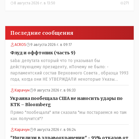
8 августа 2026 г. в 13:50
271
Последние сообщения
ACROS
9 августа 2026 г. в 09:17
Флуд и оффтопик (часть 9)
saba: депутата который что то указывал бы
действующему президенту, нПочему не было: -
парламентский состав Верховного Совета , образца 1993
года, когда они НЕ УТВЕРЖДАЛИ некоторые Указы
Назарбаева, особенно в части выборов и перевыборов и
Карачун
9 августа 2026 г. в 06:33
некоторых вопросах внутренней политики, и тогда
Назарбай волевым Указом РАСПУСТИЛ этот бунтарский
Украина пообещала США не наносить удары по
состав. Имя - Серикболсын Абдильдин вам знакомо -
КТК – Bloomberg
юывший секретарь ЦК КП Казахстана , впоследствии -
Прямо "пообещала" или сказала "мы постараемся но там
депутат Верховного Совета и Мажлиса и Председатель
как получится"?
партии коммунстов- он в то время и после и причём
НЕОДНОКРАТНО, указывал и многократно на недостатки
Карачун
9 августа 2026 г. в 06:24
Назарбая и предлагал ему самому ДОБРОВОЛЬНО уйти с
"Нигилизм в здравоохранении" - 95% отказов от