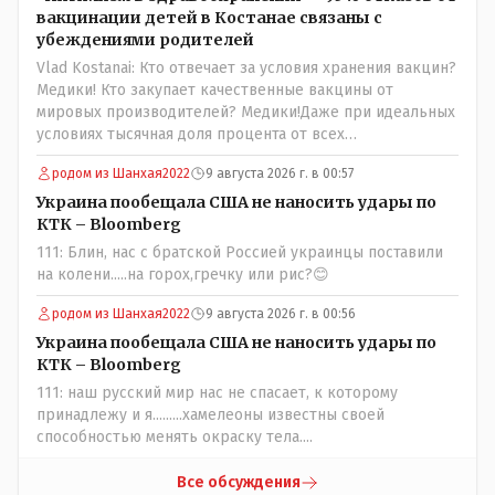
поста Президента.
вакцинации детей в Костанае связаны с
убеждениями родителей
Vlad Kostanai: Кто отвечает за условия хранения вакцин?
Медики! Кто закупает качественные вакцины от
мировых производителей? Медики!Даже при идеальных
условиях тысячная доля процента от всех
вакцинированных может иметь плохие последствия от
родом из Шанхая2022
9 августа 2026 г. в 00:57
прививки. Бумага нужна как защита от дол.....бов не
дружащих с школьными курсами предметов, в
Украина пообещала США не наносить удары по
частности биологии и математики. Vlad Kostanai: Поэтому
КТК – Bloomberg
люди и отказываются и я в том числе своих не
111: Блин, нас с братской Россией украинцы поставили
прививал.Лично я вам и тем другим людям благодарен.
на колени.....на горох,гречку или рис?😊
Добровольные действия направленные на сокращение
частотности появления в популяции соответствующих
родом из Шанхая2022
9 августа 2026 г. в 00:56
комбинаций генов заслуживают благодарности. Мы и
Украина пообещала США не наносить удары по
без того основательно загубили нормальный
КТК – Bloomberg
естественный отбор.
111: наш русский мир нас не спасает, к которому
принадлежу и я.........хамелеоны известны своей
способностью менять окраску тела....
Все обсуждения