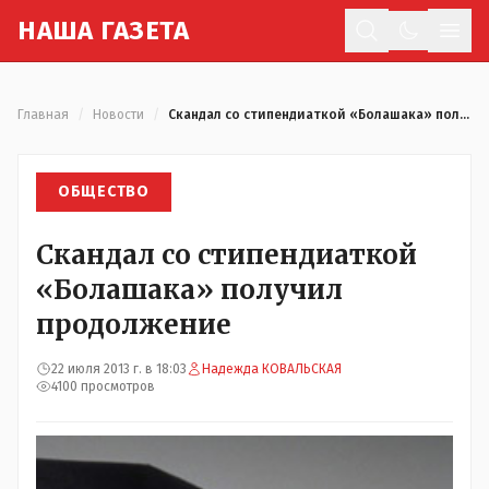
Н
АША
Г
АЗЕТА
Отк
Главная
/
Новости
/
Скандал со стипендиаткой «Болашака» получил продолжение
ОБЩЕСТВО
Скандал со стипендиаткой
«Болашака» получил
продолжение
22 июля 2013 г. в 18:03
Надежда КОВАЛЬСКАЯ
4100 просмотров