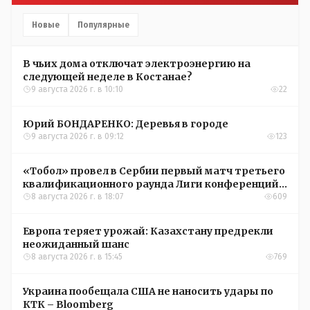
Новые
Популярные
В чьих дома отключат электроэнергию на
следующей неделе в Костанае?
9 августа 2026 г. в 10:10
22
Юрий БОНДАРЕНКО: Деревья в городе
9 августа 2026 г. в 09:12
123
«Тобол» провел в Сербии первый матч третьего
квалификационного раунда Лиги конференций
УЕФА
8 августа 2026 г. в 18:07
609
Европа теряет урожай: Казахстану предрекли
неожиданный шанс
8 августа 2026 г. в 15:45
769
Украина пообещала США не наносить удары по
КТК – Bloomberg