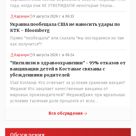
года, когда они НЕ УТВЕРЖДАЛИ некоторые Указы
Назарбаева, особенно в части выборов и перевыборов и
Карачун
9 августа 2026 г. в 06:33
некоторых вопросах внутренней политики, и тогда
Назарбай волевым Указом РАСПУСТИЛ этот бунтарский
Украина пообещала США не наносить удары по
состав. Имя - Серикболсын Абдильдин вам знакомо -
КТК – Bloomberg
юывший секретарь ЦК КП Казахстана , впоследствии -
Прямо "пообещала" или сказала "мы постараемся но там
депутат Верховного Совета и Мажлиса и Председатель
как получится"?
партии коммунстов- он в то время и после и причём
НЕОДНОКРАТНО, указывал и многократно на недостатки
Карачун
9 августа 2026 г. в 06:24
Назарбая и предлагал ему самому ДОБРОВОЛЬНО уйти с
"Нигилизм в здравоохранении" - 95% отказов от
поста Президента.
вакцинации детей в Костанае связаны с
убеждениями родителей
Vlad Kostanai: Кто отвечает за условия хранения вакцин?
Медики! Кто закупает качественные вакцины от
мировых производителей? Медики!Даже при идеальных
условиях тысячная доля процента от всех
вакцинированных может иметь плохие последствия от
прививки. Бумага нужна как защита от дол.....бов не
Все обсуждения
дружащих с школьными курсами предметов, в
частности биологии и математики. Vlad Kostanai: Поэтому
люди и отказываются и я в том числе своих не
Обсуждения