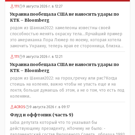
111
9 августа 2026 г. в 12:27
Украина пообещала США не наносить удары по
КТК – Bloomberg
родом из Шанхая2022: хамелеоны известны своей
способностью менять окраску тела....Ярчайший пример
это американка Лора Люмер по моему, которая хотела
замочить Украину, теперь ярая ее сторонница, близкая
к Трампу. Ну и западные страны тем более, которые
111
9 августа 2026 г. в 12:21
предоставляли Зеленскому убежище, чтоб он бежал и
которые развернулись потом на 180 или 360 градусов,
Украина пообещала США не наносить удары по
посмотрев на того, как он не сдался, но ты же там сам
КТК – Bloomberg
живешь и многое знаешь о тех, на кого работаешь.. Это
родом из Шанхая2022: на горох,гречку или рис?Когда
просто прагматизм и ничего личного. Победим мы, они
стоишь на коленях, важно чтобы не упасть еще и на
встанут под нас и наоборот и все это понимают..
локтя, больше думаешь об этом, а не о том, что есть под
коленями..
ACROS
9 августа 2026 г. в 09:17
Флуд и оффтопик (часть 9)
saba: депутата который что то указывал бы
действующему президенту, нПочему не было: -
парламентский состав Верховного Совета , образца 1993