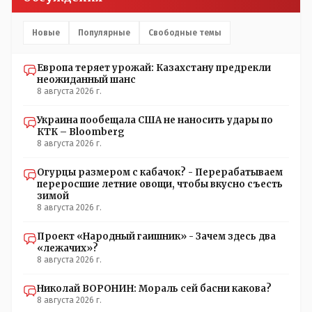
прививал.Лично я вам и тем другим людям благодарен.
Добровольные действия направленные на сокращение
частотности появления в популяции соответствующих
Новые
Популярные
Свободные темы
комбинаций генов заслуживают благодарности. Мы и
без того основательно загубили нормальный
Европа теряет урожай: Казахстану предрекли
естественный отбор.
неожиданный шанс
8 августа 2026 г.
Украина пообещала США не наносить удары по
КТК – Bloomberg
8 августа 2026 г.
Огурцы размером с кабачок? - Перерабатываем
переросшие летние овощи, чтобы вкусно съесть
зимой
8 августа 2026 г.
Проект «Народный гаишник» - Зачем здесь два
«лежачих»?
8 августа 2026 г.
Николай ВОРОНИН: Мораль сей басни какова?
8 августа 2026 г.