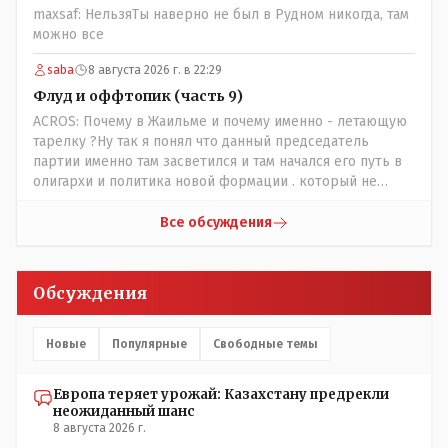
maxsaf: НельзяТы наверно не был в Рудном никогда, там
можно все
saba
8 августа 2026 г. в 22:29
Флуд и оффтопик (часть 9)
ACROS: Почему в Жаильме и почему именно - летающую
тарелку ?Ну так я понял что данный председатель
партии именно там засветился и там начался его путь в
олигархи и политика новой формации . который не
стесняется указать президенту на необходимость
скорого ухода! А летающая тарелка, потому что ещё не
Все обсуждения
было в истории независимого Казахстана депутата
который что то указывал бы действующему президенту,
не иначе инопланетянин, ну а на чём инопланетяне
Обсуждения
передвигаются?
Новые
Популярные
Свободные темы
Европа теряет урожай: Казахстану предрекли
неожиданный шанс
8 августа 2026 г.