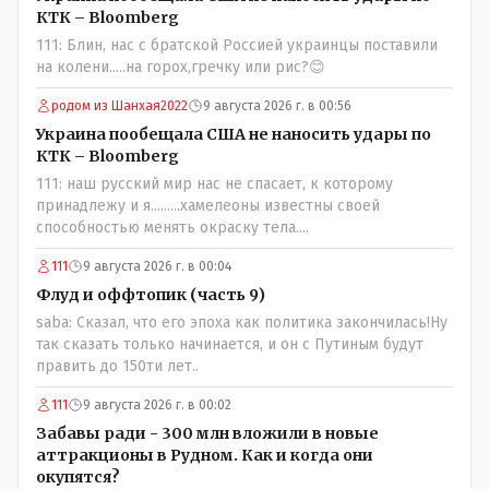
КТК – Bloomberg
111: Блин, нас с братской Россией украинцы поставили
на колени.....на горох,гречку или рис?😊
родом из Шанхая2022
9 августа 2026 г. в 00:56
Украина пообещала США не наносить удары по
КТК – Bloomberg
111: наш русский мир нас не спасает, к которому
принадлежу и я.........хамелеоны известны своей
способностью менять окраску тела....
111
9 августа 2026 г. в 00:04
Флуд и оффтопик (часть 9)
saba: Сказал, что его эпоха как политика закончилась!Ну
так сказать только начинается, и он с Путиным будут
править до 150ти лет..
111
9 августа 2026 г. в 00:02
Забавы ради - 300 млн вложили в новые
аттракционы в Рудном. Как и когда они
окупятся?