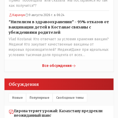
Прямо "пообещала" или сказала "мы постараемся но там
депутат Верховного Совета и Мажлиса и Председатель
как получится"?
партии коммунстов- он в то время и после и причём
НЕОДНОКРАТНО, указывал и многократно на недостатки
Карачун
9 августа 2026 г. в 06:24
Назарбая и предлагал ему самому ДОБРОВОЛЬНО уйти с
"Нигилизм в здравоохранении" - 95% отказов от
поста Президента.
вакцинации детей в Костанае связаны с
убеждениями родителей
Vlad Kostanai: Кто отвечает за условия хранения вакцин?
Медики! Кто закупает качественные вакцины от
мировых производителей? Медики!Даже при идеальных
условиях тысячная доля процента от всех
вакцинированных может иметь плохие последствия от
прививки. Бумага нужна как защита от дол.....бов не
Все обсуждения
дружащих с школьными курсами предметов, в
частности биологии и математики. Vlad Kostanai: Поэтому
люди и отказываются и я в том числе своих не
Обсуждения
прививал.Лично я вам и тем другим людям благодарен.
Добровольные действия направленные на сокращение
частотности появления в популяции соответствующих
Новые
Популярные
Свободные темы
комбинаций генов заслуживают благодарности. Мы и
без того основательно загубили нормальный
Европа теряет урожай: Казахстану предрекли
естественный отбор.
неожиданный шанс