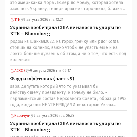
это американка Лора Люмер по моему, которая хотела
замочить Украину, теперь ярая ее сторонница, близкая
к Трампу. Ну и западные страны тем более, которые
111
9 августа 2026 г. в 12:21
предоставляли Зеленскому убежище, чтоб он бежал и
которые развернулись потом на 180 или 360 градусов,
Украина пообещала США не наносить удары по
посмотрев на того, как он не сдался, но ты же там сам
КТК – Bloomberg
живешь и многое знаешь о тех, на кого работаешь.. Это
родом из Шанхая2022: на горох,гречку или рис?Когда
просто прагматизм и ничего личного. Победим мы, они
стоишь на коленях, важно чтобы не упасть еще и на
встанут под нас и наоборот и все это понимают..
локтя, больше думаешь об этом, а не о том, что есть под
коленями..
ACROS
9 августа 2026 г. в 09:17
Флуд и оффтопик (часть 9)
saba: депутата который что то указывал бы
действующему президенту, нПочему не было: -
парламентский состав Верховного Совета , образца 1993
года, когда они НЕ УТВЕРЖДАЛИ некоторые Указы
Назарбаева, особенно в части выборов и перевыборов и
Карачун
9 августа 2026 г. в 06:33
некоторых вопросах внутренней политики, и тогда
Назарбай волевым Указом РАСПУСТИЛ этот бунтарский
Украина пообещала США не наносить удары по
состав. Имя - Серикболсын Абдильдин вам знакомо -
КТК – Bloomberg
юывший секретарь ЦК КП Казахстана , впоследствии -