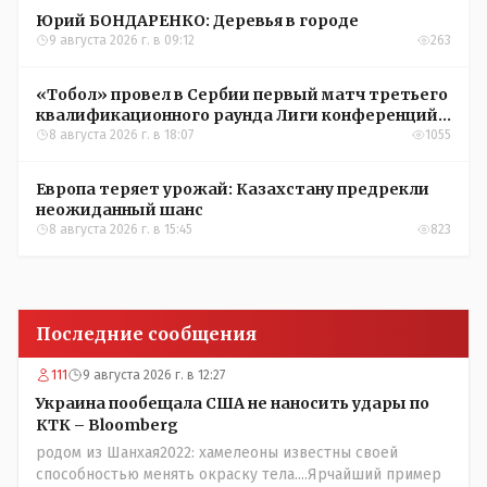
Юрий БОНДАРЕНКО: Деревья в городе
9 августа 2026 г. в 09:12
263
«Тобол» провел в Сербии первый матч третьего
квалификационного раунда Лиги конференций
УЕФА
8 августа 2026 г. в 18:07
1055
Европа теряет урожай: Казахстану предрекли
неожиданный шанс
8 августа 2026 г. в 15:45
823
Последние сообщения
111
9 августа 2026 г. в 12:27
Украина пообещала США не наносить удары по
КТК – Bloomberg
родом из Шанхая2022: хамелеоны известны своей
способностью менять окраску тела....Ярчайший пример